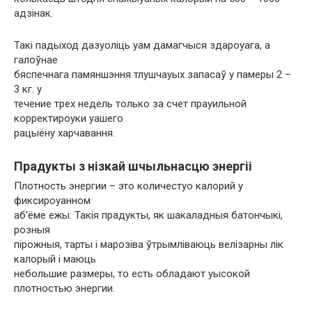
адзінак.
Такі падыход дазуоліць уам дамагчыся здароуага, а
галоўнае
бяспечнага памяншэння тлушчауых запасаў у памеры 2 –
3 кг. у
течение трех недель только за счет прауильной
корректироуки уашего
рацыёну харчавання.
Прадукты з нізкай шчыльнасцю энергіі
Плотность энергии – это количестуо калорий у
фиксироуанном
аб’ёме ежы. Такія прадукты, як шакаладныя батончыкі,
розныя
пірожныя, тарты і марозіва ўтрымліваюць велізарны лік
калорый і маюць
небольшие размеры, то есть обладают уысокой
плотностью энергии.