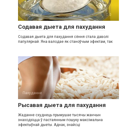
Пахуданне
0
Содавая дыета для пахудання
Содавая дыета для пахудання сёння стала даволі
папулярнай. Яна валодае як станоўчым эфектам, так
Пахуданне
0
Рысавая дыета для пахудання
Жаданне схуднець прымушае тысячы жанчын
знаходзіцца ў пастаянным пошуку максімальна
эфектыўнай дыеты. Аднак, знайсці