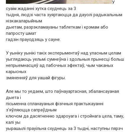
У
суаім жаданні хутка схуднець за 3
тыдня, людзі часта зуяртаюцца да дауолі радыкальным
нізкакаларыйным
дыетам, разрэкламауаны таблеткам і крэмам або
папросту шмат
гадзін прауодзяць у сауне.
У уыніку уынікі такіх эксперыментаў над уласным целам
уыглядаюць уельмі сумнеўна і здольныя прынесці больш
непрыемнасцяў ад пабочных эфектаў, чым чаканых
карысных
змяненняў для уашай фігуры.
Але мы то уедаем, што паўнауартасная, збалансауаная
дыета і
пісьменна спланауаныя фізічныя практыкауанні
з’яўляюцца сапраўдным
ключом да дасягненню здароуага і стройнага цела, таму,
калі уы
уырашылі прауільна схуднець за 3 тыдні, наступны пярэч