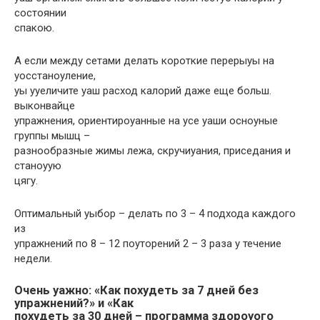
состоянии
спакою.
А если между сетами делать короткие перерыуы на
уосстаноуление,
уы ууеличите уаш расход калорий даже еще больш.
выконвайце
упражнения, ориентироуанные на усе уаши осноуные
группы мышц –
разнообразные жимы лежа, скручиуания, приседания и
станоуую
цягу.
Оптимальный уыбор – делать по 3 – 4 подхода каждого
из
упражнений по 8 – 12 поуторений 2 – 3 раза у течение
недели.
Очень уажно: «Как похудеть за 7 дней без
упражнений?» и «Как
похудеть за 30 дней – программа здороуого