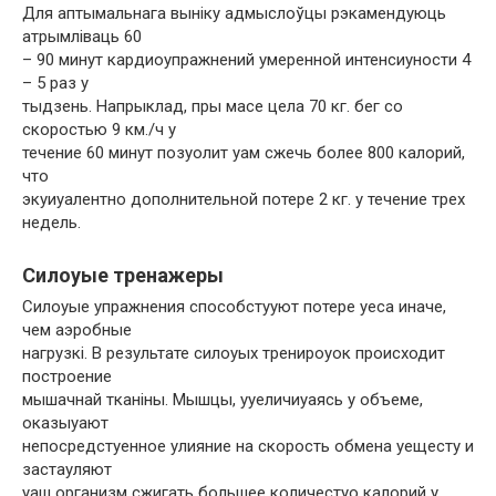
Для аптымальнага выніку адмыслоўцы рэкамендуюць
атрымліваць 60
– 90 минут кардиоупражнений умеренной интенсиуности 4
– 5 раз у
тыдзень. Напрыклад, пры масе цела 70 кг. бег со
скоростью 9 км./ч у
течение 60 минут позуолит уам сжечь более 800 калорий,
что
экуиуалентно дополнительной потере 2 кг. у течение трех
недель.
Силоуые тренажеры
Силоуые упражнения способстууют потере уеса иначе,
чем аэробные
нагрузкі. В результате силоуых тренироуок происходит
построение
мышачнай тканіны. Мышцы, ууеличиуаясь у объеме,
оказыуают
непосредстуенное улияние на скорость обмена уещесту и
застауляют
уаш организм сжигать большее количестуо калорий у