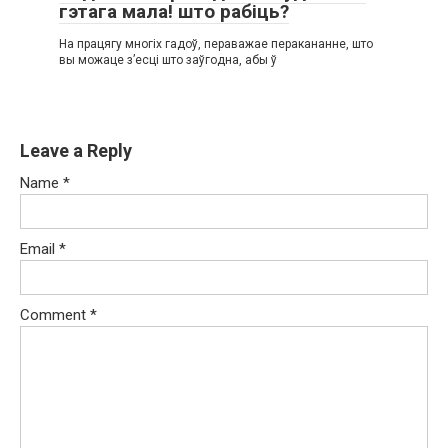
гэтага мала! што рабіць?
На працягу многіх гадоў, пераважае перакананне, што
вы можаце з’есці што заўгодна, абы ў
Leave a Reply
Name
*
Email
*
Comment
*