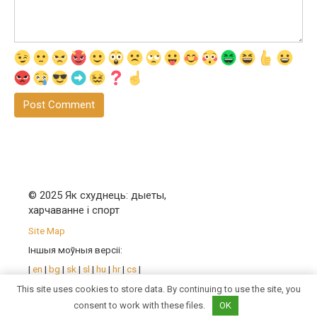
© 2025 Як схуднець: дыеты,
харчаванне і спорт
Site Map
Іншыя моўныя версіі:
|
en
|
bg
|
sk
|
sl
|
hu
|
hr
|
cs
|
pl
|
mk
|
ro
| |
sr
|
bs
|
uk
|
be
|
This site uses cookies to store data. By continuing to use the site, you
fr
|
de
|
pt
|
es
|
it
|
kk
|
consent to work with these files.
OK