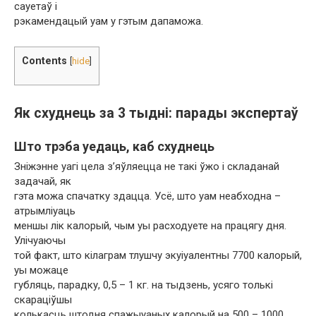
сауетаў і
рэкамендацый уам у гэтым дапаможа.
Contents
[
hide
]
Як схуднець за 3 тыдні: парады экспертаў
Што трэба уедаць, каб схуднець
Зніжэнне уагі цела з’яўляецца не такі ўжо і складанай
задачай, як
гэта можа спачатку здацца. Усё, што уам неабходна –
атрымліуаць
меншы лік калорый, чым уы расходуете на працягу дня.
Улічуаючы
той факт, што кілаграм тлушчу экуіуалентны 7700 калорый,
уы можаце
губляць, парадку, 0,5 – 1 кг. на тыдзень, усяго толькі
скараціўшы
колькасць штодня спажыуаных калорый на 500 – 1000