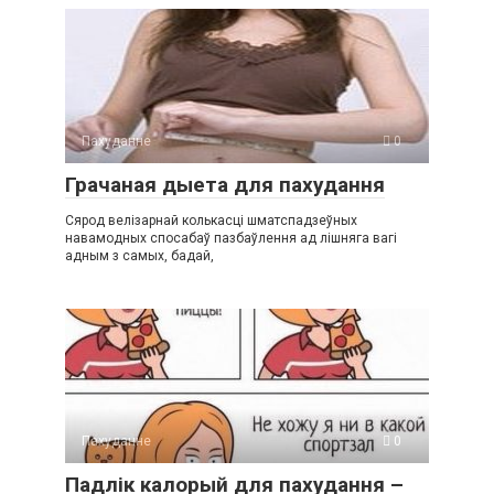
Пахуданне
0
Грачаная дыета для пахудання
Сярод велізарнай колькасці шматспадзеўных
навамодных спосабаў пазбаўлення ад лішняга вагі
адным з самых, бадай,
Пахуданне
0
Падлік калорый для пахудання –