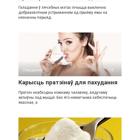
Галаданне ў лячэбных мэтах лічыцца выключна
добраахвотным устрыманнем ад прыёму ежы на
нязначны перыяд.
Пахуданне
0
Карысць пратэінаў для пахудання
Пратэін неабходны кожнаму чалавеку, вядучаму
актыўны лад жыцця. Без яго немагчыма забяспечыць
якаснае, а