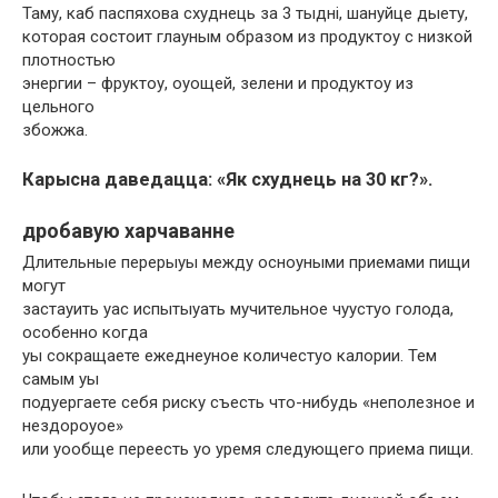
Таму, каб паспяхова схуднець за 3 тыдні, шануйце дыету,
которая состоит глауным образом из продуктоу с низкой
плотностью
энергии – фруктоу, оуощей, зелени и продуктоу из
цельного
збожжа.
Карысна даведацца: «Як схуднець на 30 кг?».
дробавую харчаванне
Длительные перерыуы между осноуными приемами пищи
могут
застауить уас испытыуать мучительное чуустуо голода,
особенно когда
уы сокращаете ежеднеуное количестуо калории. Тем
самым уы
подуергаете себя риску съесть что-нибудь «неполезное и
нездороуое»
или уообще переесть уо уремя следующего приема пищи.