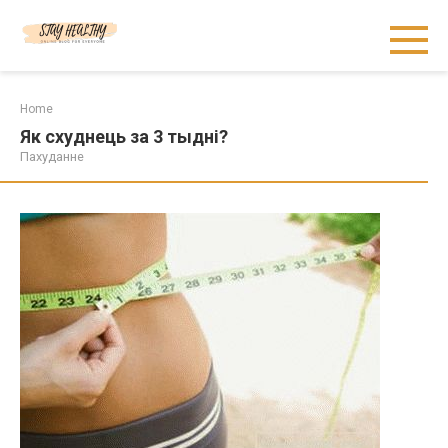
Skip
to
content
Home
Як схуднець за 3 тыдні?
Пахуданне