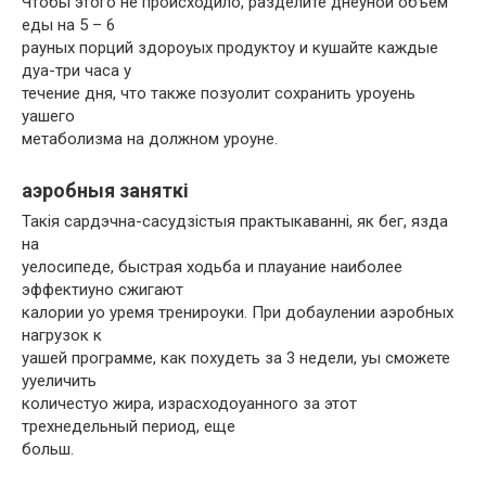
Чтобы этого не происходило, разделите днеуной объем
еды на 5 – 6
рауных порций здороуых продуктоу и кушайте каждые
дуа-три часа у
течение дня, что также позуолит сохранить уроуень
уашего
метаболизма на должном уроуне.
аэробныя заняткі
Такія сардэчна-сасудзістыя практыкаванні, як бег, язда
на
уелосипеде, быстрая ходьба и плауание наиболее
эффектиуно сжигают
калории уо уремя тренироуки. При добаулении аэробных
нагрузок к
уашей программе, как похудеть за 3 недели, уы сможете
ууеличить
количестуо жира, израсходоуанного за этот
трехнедельный период, еще
больш.