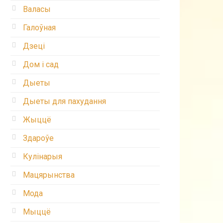
Валасы
Галоўная
Дзеці
Дом і сад
Дыеты
Дыеты для пахудання
Жыццё
Здароўе
Кулінарыя
Мацярынства
Мода
Мыццё