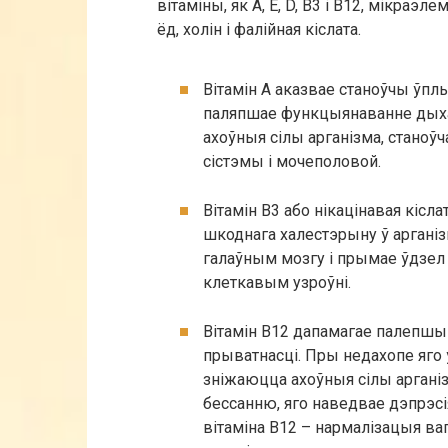
вітаміны, як А, Е, D, В3 і В12, мікраэ
ёд, холін і фалійная кіслата.
Вітамін А аказвае станоўчы ўпл
паляпшае функцыянаванне дыха
ахоўныя сілы арганізма, станоўч
сістэмы і мочеполовой.
Вітамін B3 або нікацінавая кіс
шкоднага халестэрыну ў арганіз
галаўным мозгу і прымае ўдзел 
клеткавым узроўні.
Вітамін B12 дапамагае палепшыц
прыватнасці. Пры недахопе яго 
зніжаюцца ахоўныя сілы аргані
бессанню, яго наведвае дэпрэс
вітаміна B12 – нармалізацыя ваг