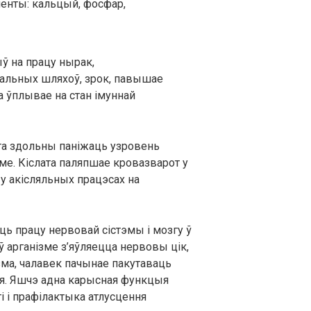
лементы: кальцый, фосфар,
ыў на працу нырак,
льных шляхоў, зрок, павышае
а ўплывае на стан імуннай
лата здольны паніжаць узровень
ме. Кіслата паляпшае кровазварот у
у акісляльных працэсах на
ь працу нервовай сістэмы і мозгу ў
ў арганізме з’яўляецца нервовы цік,
зма, чалавек пачынае пакутаваць
ія. Яшчэ адна карысная функцыя
і і прафілактыка атлусцення