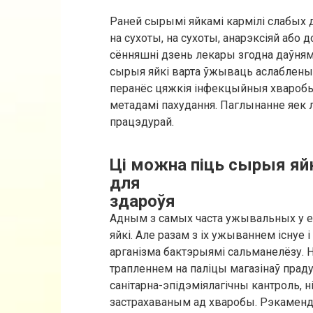
Раней сырымі яйкамі кармілі слабых д
на сухоты, на сухоты, анарэксіяй або до
сённяшні дзень лекары згодна даўням
сырыя яйкі варта ўжываць аслабленыя
перанёс цяжкія інфекцыйныя хваробы
метадамі пахудання. Паглынанне яек 
працэдурай.
Ці можна піць сырыя яйк
для
здароўя
Адным з самых часта ужывальных у е
яйкі. Але разам з іх ужываннем існуе
арганізма бактэрыямі сальманелёзу. Ня
трапленнем на паліцы магазінаў прад
санітарна-эпідэміялагічны кантроль, н
застрахаваным ад хваробы. Рэкамен