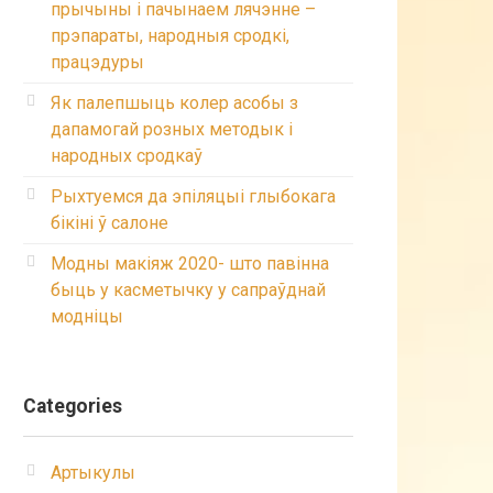
прычыны і пачынаем лячэнне –
прэпараты, народныя сродкі,
працэдуры
Як палепшыць колер асобы з
дапамогай розных методык і
народных сродкаў
Рыхтуемся да эпіляцыі глыбокага
бікіні ў салоне
Модны макіяж 2020- што павінна
быць у касметычку у сапраўднай
модніцы
Categories
Артыкулы