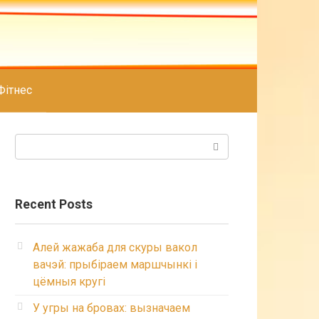
Фітнес
Search:
Recent Posts
Алей жажаба для скуры вакол
вачэй: прыбіраем маршчынкі і
цёмныя кругі
У угры на бровах: вызначаем