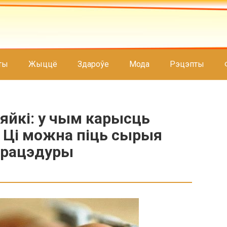
ты
Жыццё
Здароўе
Мода
Рэцэпты
яйкі: у чым карысць
 Ці можна піць сырыя
ыпрацэдуры