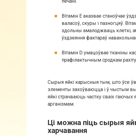
печані.
Вітамін Е аказвае станоўчае ўзд
валасоў, скуры і пазногцяў. Віт
здольны амалоджваць клеткі, а
ўздзеяння фактараў навакольнаг
Вітамін D умацоўвае тканіны ка
прафілактычным сродкам рахіту
Сырыя яйкі карысныя тым, што ўсе ў
элементы захоўваюцца і ў чыстым вы
яйкі страчваюць частку сваіх гаючых
арганізмам.
Ці можна піць сырыя яйкі
харчавання