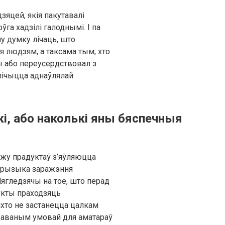
зяцей, якія пакутавалі
ўга хадзілі галоднымі. І па
у думку лічаць, што
 людзям, а таксама тым, хто
 або переусердствовал з
лічыцца аднаўлялай
і, або наколькі яны бяспечныя
жу прадуктаў з’яўляюцца
 і рызыка заражэння
гледзячы на ​​тое, што перад
укты праходзяць
іхто не застанецца цалкам
даваным умовай для аматараў