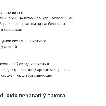
зеянне на стан
амін Е лічыцца вітамінам «прыгажосці». ён
бараняючы арганізм ад пагібельнага
а асяроддзя.
сцяной сістэмы і выступае
 ў дзяцей.
ваходныя ў склад карысныя
глядзе трапляюць у арганізм. вараныя
 якасцяў і горш засвойваюцца
, якія перавагі ў такога