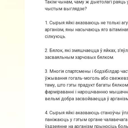
Такім чынам, чаму ж дыетолагі раяць 
чыстым выглядзе?
1. Сырыя яйкі аказваюць не толькі а
арганізм, яны насычаюць яго вітаміна
сілкуюць.
2. Бялок, які змяшчаецца ў яйках, з’я
засваяльным харчовых бялком.
3. Многія спартсмены і бодзібілдар ч
ўжывання гогаль-моголь або свежевз
таму, што гэты прадукт багаты бялко
фарміраванні і нарошчванню мышачна
вельмі добра засвойваецца ў арганізм
4. Сырыя яйкі аказваюць станоўчы ўпл
паніжаюць у гэтым органе чалавечага 
ўздзеянне на арганізм прыносіць бол