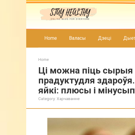
Skip
to
content
Home
Валасы
Дзеці
Дые
Home
Ці можна піць сырыя 
прадуктудля здароўя.
яйкі: плюсы і мінус
Category:
Харчаванне