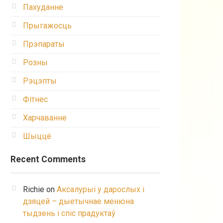
Пахуданне
Прыгажосць
Прэпараты
Розны
Рэцэпты
Фітнес
Харчаванне
Шыццё
Recent Comments
Richie
on
Аксалурыі у дарослых і
дзяцей – дыетычнае менюна
тыдзень і спіс прадуктаў