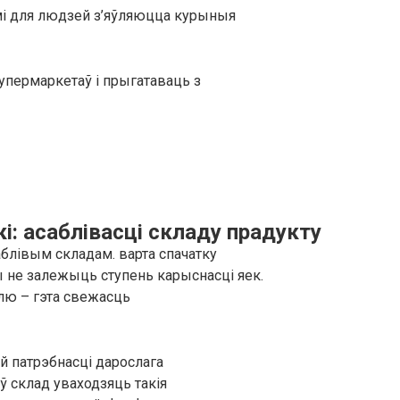
і для людзей з’яўляюцца курыныя
супермаркетаў і прыгатаваць з
і: асаблівасці складу прадукту
блівым складам. варта спачатку
 не залежыць ступень карыснасці яек.
олю – гэта свежасць
й патрэбнасці дарослага
 ў склад уваходзяць такія