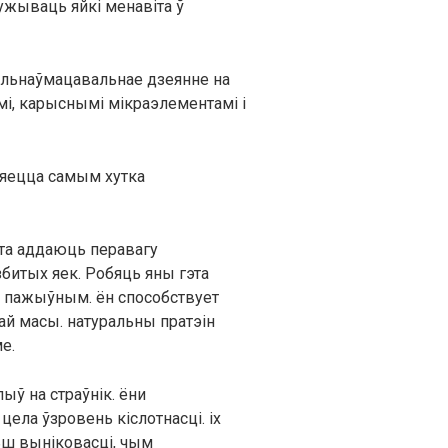
ужываць яйкі менавіта ў
гульнаўмацавальнае дзеянне на
мі, карыснымі мікраэлементамі і
ўляецца самым хутка
аста аддаюць перавагу
битых яек. Робяць яны гэта
м пажыўным. ён способствует
й масы. натуральны пратэін
е.
ыў на страўнік. ёни
цела ўзровень кіслотнасці. іх
ьш выніковасці, чым