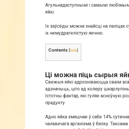
Агульнадаступнымі і самымі любімым
яйкі.
Іх заўсёды можна знайсці на паліцах 
іх немудрагелістую яечню.
Contents
[
hide
]
Ці можна піць сырыя яйк
Свежыя яйкі адрозніваюцца сваім аса
адзначыць, што ад колеру шкарлупіны
Істотны фактар, які гуляе асноўную р
прадукту.
Адно яйка змяшчае ў сабе 14% сутачна
чалавечага арганізма ў бялку. Таксама