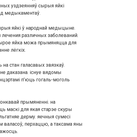
чных уздзеянняў сырыя яйкі
 ад медыкаментаў.
ырыя яйкі ў народнай медыцыне.
 лечения различных заболеваний.
сырое яйка можа прымяняцца для
нне лёгкіх.
 на стан галасавых звязкаў.
 не даказана. існуе вядомы
анцэртамі п’юць гогаль-моголь
вонкавай прымяненні. на
ць маскі для якая старэе скуры
ільгатняе дерму. яечныя сумесі
 валасоў, перхаццю, а таксама яны
ажосць.