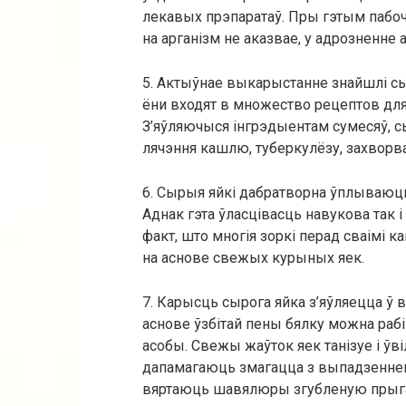
лекавых прэпаратаў. Пры гэтым пабо
на арганізм не аказвае, у адрозненне
5. Актыўнае выкарыстанне знайшлі с
ёни входят в множество рецептов для
З’яўляючыся інгрэдыентам сумесяў, 
лячэння кашлю, туберкулёзу, захворва
6. Сырыя яйкі дабратворна ўплываюць
Аднак гэта ўласцівасць навукова так і
факт, што многія зоркі перад сваімі к
на аснове свежых курыных яек.
7. Карысць сырога яйка з’яўляецца ў 
аснове ўзбітай пены бялку можна рабі
асобы. Свежы жаўток яек танізуе і ўв
дапамагаюць змагацца з выпадзеннем
вяртаюць шавялюры згубленую прыг