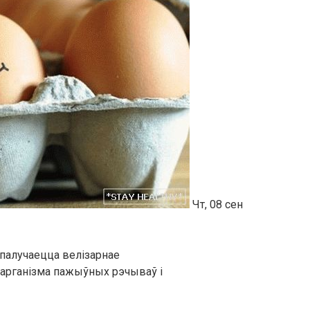
Чт, 08 сен
 спалучаецца велізарнае
 арганізма пажыўных рэчываў і