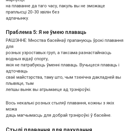
на плаванне да таго часу, пакуль вы не зможаце
праплысці 20-30 хвілін без
адпачынку.
Праблема 5: Я не ўмею плаваць
РАШЭННЕ: Мноства басейнаў прапануюць ўрокі плавання
для
розных узроставых груп, а таксама разнастайнасць
водных відаў спорту,
якія не патрабуюць ўменні плаваць. Вучыцеся плаваць і
адточваць
сваё майстэрства, таму што, чым тэхнічна дакладней вы
плывяце, тым
лепшы вынік вы атрымаеце ад трэніроўкі.
Вось некалькі розных стыляў плавання, кожны з якіх
можа
даць магчымасць для добрай трэніроўкі ў басейне.
Стылі плавання для пахудання