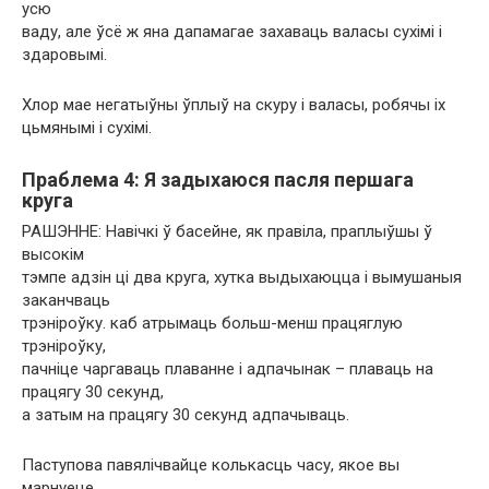
усю
ваду, але ўсё ж яна дапамагае захаваць валасы сухімі і
здаровымі.
Хлор мае негатыўны ўплыў на скуру і валасы, робячы іх
цьмянымі і сухімі.
Праблема 4: Я задыхаюся пасля першага
круга
РАШЭННЕ: Навічкі ў басейне, як правіла, праплыўшы ў
высокім
тэмпе адзін ці два круга, хутка выдыхаюцца і вымушаныя
заканчваць
трэніроўку. каб атрымаць больш-менш працяглую
трэніроўку,
пачніце чаргаваць плаванне і адпачынак – плаваць на
працягу 30 секунд,
а затым на працягу 30 секунд адпачываць.
Паступова павялічвайце колькасць часу, якое вы
марнуеце