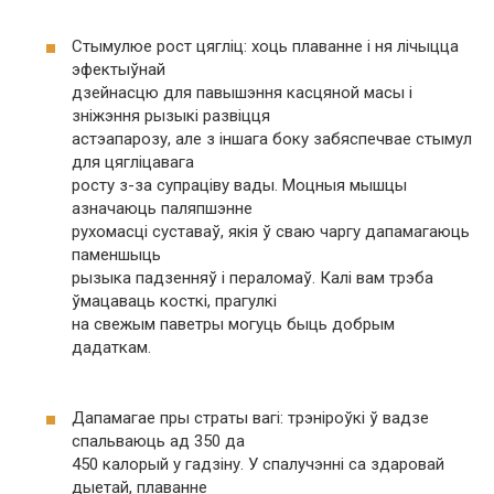
Стымулюе рост цягліц: хоць плаванне і ня лічыцца
эфектыўнай
дзейнасцю для павышэння касцяной масы і
зніжэння рызыкі развіцця
астэапарозу, але з іншага боку забяспечвае стымул
для цягліцавага
росту з-за супраціву вады. Моцныя мышцы
азначаюць паляпшэнне
рухомасці суставаў, якія ў сваю чаргу дапамагаюць
паменшыць
рызыка падзенняў і пераломаў. Калі вам трэба
ўмацаваць косткі, прагулкі
на свежым паветры могуць быць добрым
дадаткам.
Дапамагае пры страты вагі: трэніроўкі ў вадзе
спальваюць ад 350 да
450 калорый у гадзіну. У спалучэнні са здаровай
дыетай, плаванне