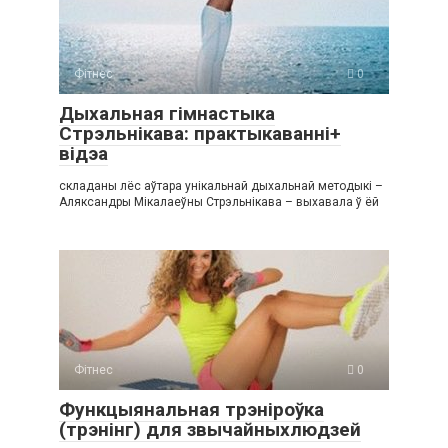
Фітнес
0
Дыхальная гімнастыка
Стрэльнікава: практыкаванні+
відэа
складаны лёс аўтара унікальнай дыхальнай методыкі –
Аляксандры Мікалаеўны Стрэльнікава – выхавала ў ёй
Фітнес
0
Функцыянальная трэніроўка
(трэнінг) для звычайныхлюдзей