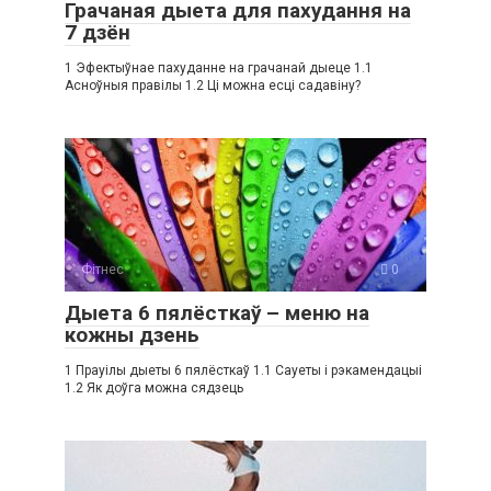
Грачаная дыета для пахудання на
7 дзён
1 Эфектыўнае пахуданне на грачанай дыеце 1.1
Асноўныя правілы 1.2 Ці можна есці садавіну?
Фітнес
0
Дыета 6 пялёсткаў – меню на
кожны дзень
1 Прауілы дыеты 6 пялёсткаў 1.1 Сауеты і рэкамендацыі
1.2 Як доўга можна сядзець