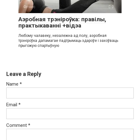
Фітнес
0
Аэробная трэніроўка: правілы,
практыкаванні +відэа
Любому чалавеку, незалежна ад полу, аэробная
трэніроўка дапамагае падтрымаць здароўе і захоўваць
прыгожую спартыўную
Leave a Reply
Name
*
Email
*
Comment
*