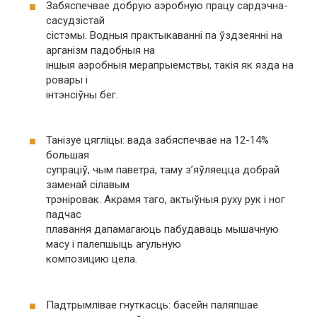
Забяспечвае добрую аэробную працу сардэчна-
сасудзістай
сістэмы. Водныя практыкаванні па ўздзеянні на
арганізм падобныя на
іншыя аэробныя мерапрыемствы, такія як язда на
ровары і
інтэнсіўны бег.
Танізуе цягліцы: вада забяспечвае на 12-14%
большая
супраціў, чым паветра, таму з’яўляецца добрай
заменай сілавым
трэніровак. Акрамя таго, актыўныя руху рук і ног
падчас
плавання дапамагаюць пабудаваць мышачную
масу і палепшыць агульную
композицию цела.
Падтрымлівае гнуткасць: басейн паляпшае