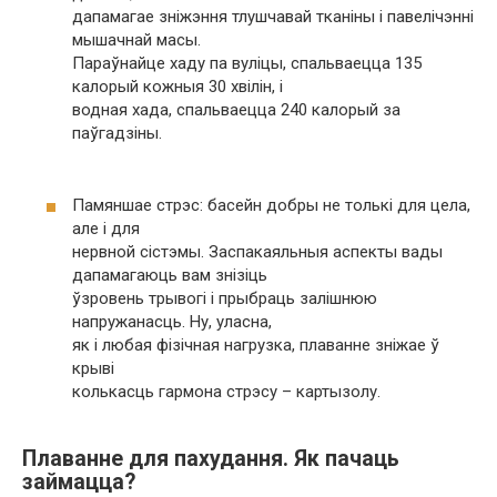
дапамагае зніжэння тлушчавай тканіны і павелічэнні
мышачнай масы.
Параўнайце хаду па вуліцы, спальваецца 135
калорый кожныя 30 хвілін, і
водная хада, спальваецца 240 калорый за
паўгадзіны.
Памяншае стрэс: басейн добры не толькі для цела,
але і для
нервной сістэмы. Заспакаяльныя аспекты вады
дапамагаюць вам знізіць
ўзровень трывогі і прыбраць залішнюю
напружанасць. Ну, уласна,
як і любая фізічная нагрузка, плаванне зніжае ў
крыві
колькасць гармона стрэсу – картызолу.
Плаванне для пахудання. Як пачаць
займацца?