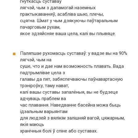
гнуткасць суставаў
лягчэй, чым з дапамогай наземных
практыкаванняў, асабліва шыю, плечы,
сцягна. Шмат у чым дзякуючы паўтаральным
пачарговым рухам,
якое здзяйсняе ваша цела, калі вы плывяце.
Паляпшае рухомасць суставаў: у вадзе вы на 90%
лягчэй, чым на
суше, что и дае нам возможность плавать. Вада
падтрымлівае цела з
галавы да пят, забяспечваючы паўнавартасную
трэніроўку, таму нават,
калі вашы суставы запалёныя, вы не будзеце
адчуваць праблем ва
час плавання. Наведванне басейна можа быць
ідэальным варыянтам
для людзей з вялікім залішняй вагой, цяжарным,
якія маюць
хранічныя болі ў спіне або суставах.