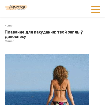
Skip
to
content
Home
Плаванне для пахудання: твой заплыў
дапоспеху
Фітнес