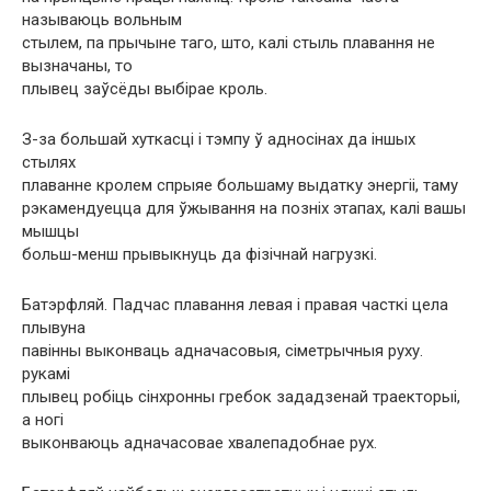
называюць вольным
стылем, па прычыне таго, што, калі стыль плавання не
вызначаны, то
плывец заўсёды выбірае кроль.
З-за большай хуткасці і тэмпу ў адносінах да іншых
стылях
плаванне кролем спрыяе большаму выдатку энергіі, таму
рэкамендуецца для ўжывання на позніх этапах, калі вашы
мышцы
больш-менш прывыкнуць да фізічнай нагрузкі.
Батэрфляй. Падчас плавання левая і правая часткі цела
плывуна
павінны выконваць адначасовыя, сіметрычныя руху.
рукамі
плывец робіць сінхронны гребок зададзенай траекторыі,
а ногі
выконваюць адначасовае хвалепадобнае рух.