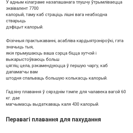
У адным кілаграме назапашанага тлушчу ўтрымліваецца
эквівалент 7700
калорый, таму каб страціць лішні вага неабходна
стварыць
дэфіцыт калорый.
Фізічныя практыкаванні, асабліва кардыятрэніроўкі, гэта
значыць тыя,
якія прымушаюць ваша сэрца біцца хутчэй і
выкарыстоўваюць больш
цягліц цела, рэкамендуюцца ў першую чаргу, каб
дапамагчы вам
штодня спальваць большую колькасць калорый.
Гадзіну плавання ў сярэднім тэмпе для чалавека вагой 60
кг. дае
магчымасць выдаткаваць каля 430 калорый.
Перавагі плавання для пахудання