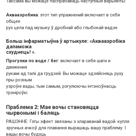
Таксама вы можаце паспрабаваць наступныя варыянты:
Аквааэробика
: этот тип упражнений включает в себя
общее
рух цела пад музыку ў дробнай або глыбокай вадзе.
Больш інфарматыўна ў артыкуле: «Аквааэробіка
дапаможа
схуднець! ».
Прогулки по воде / бег
: включает в себя шаги и
движения
рукамі ад таліі да грудзей. Вы можаце здзяйсняць руху
пры розным
узроўні вады, тым самым, рэгулюючы інтэнсіўнасць
трэніроўкі.
Праблема 2: Мае вочы становяцца
чырвонымі і баляць
РАШЭННЕ: Гэты эфект звязаны з хлараванай вадой. купля
зручных ачкоў для плавання вырашаць вашу праблему. І
вашы вочы будуць