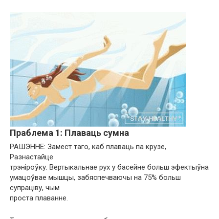
Праблема 1: Плаваць сумна
РАШЭННЕ: Замест таго, каб плаваць па крузе,
Разнастайце
трэніроўку. Вертыкальнае рух у басейне больш эфектыўна
умацоўвае мышцы, забяспечваючы на ​​75% больш
супраціву, чым
проста плаванне.