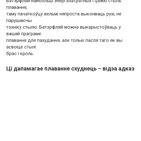
Батэрфляй найбольш энергазатратных і цяжкі стыль
плавання,
таму пачаткоўцу вельмі няпроста выконваць рухі, не
парушаючы
тэхніку стылю. Батэрфляй можна выкарыстоўваць у
вашай праграме
плавання для пахудання, але толькі пасля таго як вы
асвоіце стылі
брас і кроль.
Ці дапамагае плаванне схуднець – відэа адказ