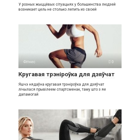
У розных жыццёвых сітуацыях у большинства людзей
возникает цель не столько лепить из своей
Фітнес
0
Кругавая трэніроўка для дзяўчат
Яшчэ нядаўна кругавая трэніроўка для дзяўчат
лічылася прывілеем спартсменак, таму што з яе
дапамогай