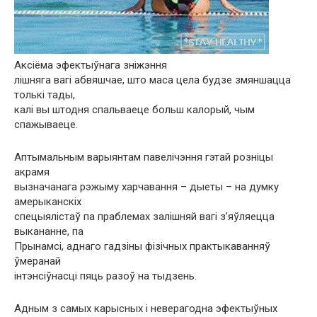
Аксіёма эфектыўнага зніжэння
лішняга вагі абвяшчае, што маса цела будзе змяншацца
толькі тады,
калі вы штодня спальваеце больш калорый, чым
спажываеце.
Аптымальным варыянтам павелічэння гэтай розніцы
акрамя
вызначанага рэжыму харчавання – дыеты – на думку
амерыканскіх
спецыялістаў па праблемах залішняй вагі з’яўляецца
выкананне, па
Прынамсі, аднаго гадзіны фізічных практыкаванняў
ўмеранай
інтэнсіўнасці пяць разоў на тыдзень.
Адным з самых карысных і неверагодна эфектыўных