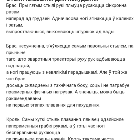
Брас. Пры гэтым стылі рукі плыўца рухаюцца сінхронна
разам
наперад ад грудзей. Адначасова ногі згінаюцца ў каленях
і затым,
выпростваючыся, выконваюць штуршок ад вады.
Брас, несумненна, з’яўляецца самым павольны стылем, па
прычыне
таго, што зваротныя траекторыі руху рук адбываюцца
пад вадой,
а ногі працуюць з невялікімі перадышкамі. Але ў той жа
час брас
досыць складзены з тэхнічнага боку, хоць і не патрабуе
празмерных фізічных нагрузак. А значыць, можа быць
рэкамендаваны
на першых этапах плавання для пахудання.
Кроль. Самы хуткі стыль плавання. плывец здзяйсняе
папераменныя грабкі рукамі, а ў гэты час ногі
бесперапынна рухаюцца
па прынцыпе працы нажніц. Кроль таксама часта