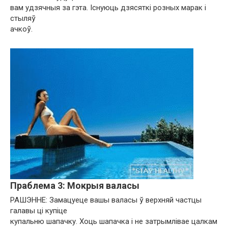
вам удзячныя за гэта. Існуюць дзясяткі розных марак і
стыляў
ачкоў.
Праблема 3: Мокрыя валасы
РАШЭННЕ: Замацуеце вашы валасы ў верхняй частцы
галавы ці купіце
купальню шапачку. Хоць шапачка і не затрымлівае цалкам