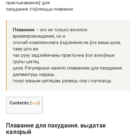
практыкаванняў для
пахудання з’яўляецца плаванне.
Плавание
– это не только веселое
времяпровождение, но и
спосаб комплекснага ўздзеяння на ўсе ваша цела,
таму што ва
час руху задзейнічаны практычна ўсе асноўныя
групы цягліц
цела. Рэгулярныя заняткі плаваннем для пахудання
дапамогуць надаць
тонус вашым цягліцам, развіць сілу і гнуткасць.
Contents
[
hide
]
Плаванне для пахудання. выдатак
калорый