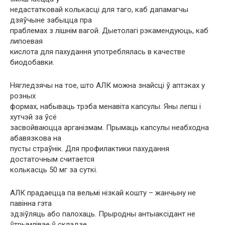
недастатковай колькасці для таго, каб дапамагчы
дзяўчыне забыцца пра
праблемах з лішнім вагой. Дыетолагі рэкамендуюць, каб
липоевая
кислота для пахудання употреблялась в качестве
биодобавки.
Нягледзячы на ​​тое, што АЛК можна знайсці ў аптэках у
розных
формах, набываць трэба менавіта капсулы. Яны лепш і
хутчэй за ўсё
засвойваюцца арганізмам. Прымаць капсулы неабходна
абавязкова на
пусты страўнік. Для профилактики пахудання
достаточным считается
колькасць 50 мг за суткі.
АЛК прадаецца па вельмі нізкай кошту – жанчыну не
павінна гэта
здзіўляць або палохаць. Прыродны антыаксідант не
ўтрымлівае ў складзе