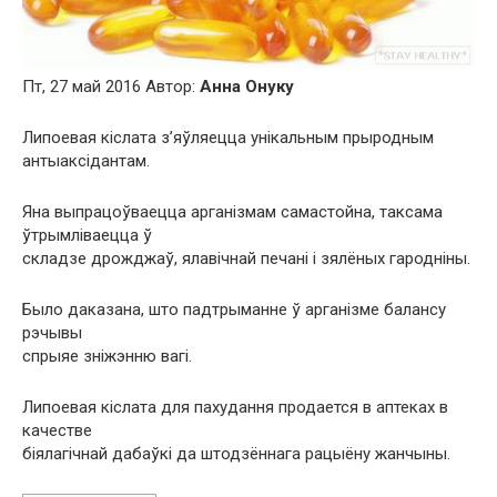
Пт, 27 май 2016 Автор:
Анна Онуку
Липоевая кіслата з’яўляецца унікальным прыродным
антыаксідантам.
Яна выпрацоўваецца арганізмам самастойна, таксама
ўтрымліваецца ў
складзе дрожджаў, ялавічнай печані і зялёных гародніны.
Было даказана, што падтрыманне ў арганізме балансу
рэчывы
спрыяе зніжэнню вагі.
Липоевая кіслата для пахудання продается в аптеках в
качестве
біялагічнай дабаўкі да штодзённага рацыёну жанчыны.