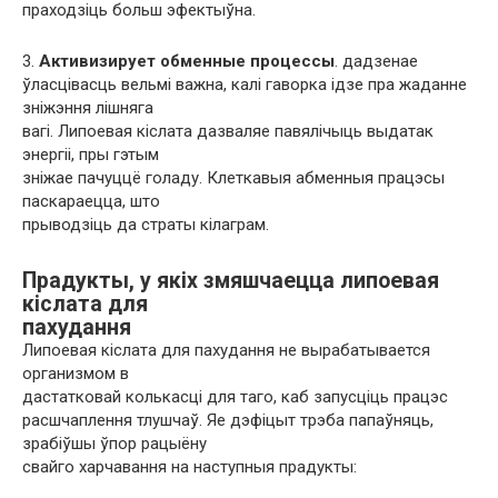
праходзіць больш эфектыўна.
3.
Активизирует обменные процессы
. дадзенае
ўласцівасць вельмі важна, калі гаворка ідзе пра жаданне
зніжэння лішняга
вагі. Липоевая кіслата дазваляе павялічыць выдатак
энергіі, пры гэтым
зніжае пачуццё голаду. Клеткавыя абменныя працэсы
паскараецца, што
прыводзіць да страты кілаграм.
Прадукты, у якіх змяшчаецца липоевая
кіслата для
пахудання
Липоевая кіслата для пахудання не вырабатывается
организмом в
дастатковай колькасці для таго, каб запусціць працэс
расшчаплення тлушчаў. Яе дэфіцыт трэба папаўняць,
зрабіўшы ўпор рацыёну
свайго харчавання на наступныя прадукты: