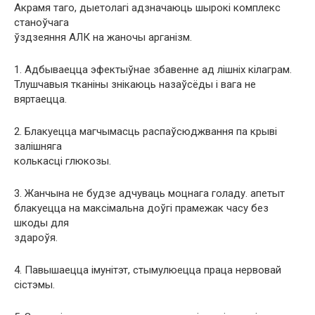
Акрамя таго, дыетолагі адзначаюць шырокі комплекс
станоўчага
ўздзеяння АЛК на жаночы арганізм.
1. Адбываецца эфектыўнае збавенне ад лішніх кілаграм.
Тлушчавыя тканіны знікаюць назаўсёды і вага не
вяртаецца.
2. Блакуецца магчымасць распаўсюджвання па крыві
залішняга
колькасці глюкозы.
3. Жанчына не будзе адчуваць моцнага голаду. апетыт
блакуецца на максімальна доўгі прамежак часу без
шкоды для
здароўя.
4. Павышаецца імунітэт, стымулюецца праца нервовай
сістэмы.