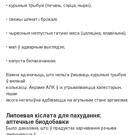
• курыныя трыбухі (печань, сэрца, ныркі);
• свежы шпінат і брокалі;
• чырвоныя нятлустыя гатункі мяса (цяляціна, ялавічына);
• мал ў адварным выглядзе;
• капуста белакачанная.
Важна адзначыць, што нельга ўжываць курыныя трыбухі
ў вялікай
колькасці. Акрамя АЛК ў іх утрымліваецца халестэрын,
лішак
якога негатыўна адбіваецца на агульным стане арганізма.
Липоевая кіслата для пахудання:
аптечные биодобавки
Было даказана, што ў прадуктах харчавання рэчыва
змяшчаецца ў