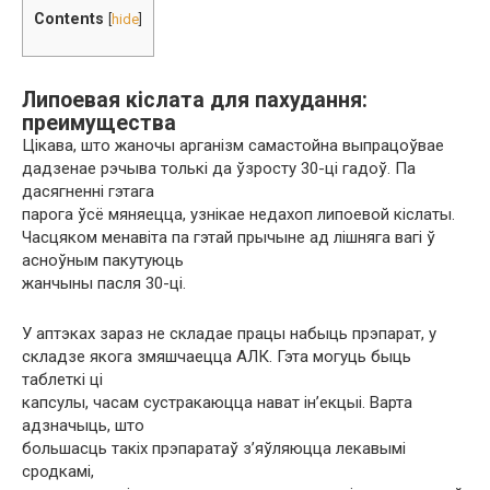
Contents
[
hide
]
Липоевая кіслата для пахудання:
преимущества
Цікава, што жаночы арганізм самастойна выпрацоўвае
дадзенае рэчыва толькі да ўзросту 30-ці гадоў. Па
дасягненні гэтага
парога ўсё мяняецца, узнікае недахоп липоевой кіслаты.
Часцяком менавіта па гэтай прычыне ад лішняга вагі ў
асноўным пакутуюць
жанчыны пасля 30-ці.
У аптэках зараз не складае працы набыць прэпарат, у
складзе якога змяшчаецца АЛК. Гэта могуць быць
таблеткі ці
капсулы, часам сустракаюцца нават ін’екцыі. Варта
адзначыць, што
большасць такіх прэпаратаў з’яўляюцца лекавымі
сродкамі,