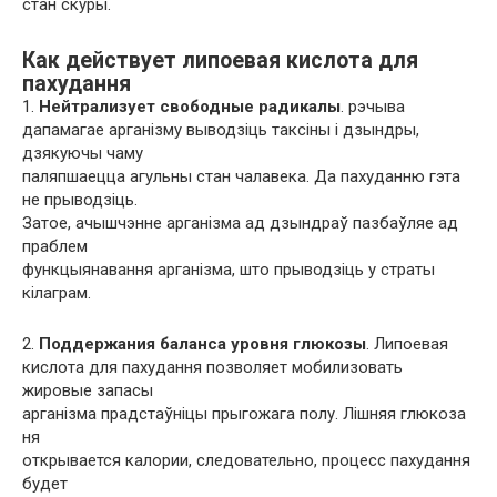
стан скуры.
Как действует липоевая кислота для
пахудання
1.
Нейтрализует свободные радикалы
. рэчыва
дапамагае арганізму выводзіць таксіны і дзындры,
дзякуючы чаму
паляпшаецца агульны стан чалавека. Да пахуданню гэта
не прыводзіць.
Затое, ачышчэнне арганізма ад дзындраў пазбаўляе ад
праблем
функцыянавання арганізма, што прыводзіць у страты
кілаграм.
2.
Поддержания баланса уровня глюкозы
. Липоевая
кислота для пахудання позволяет мобилизовать
жировые запасы
арганізма прадстаўніцы прыгожага полу. Лішняя глюкоза
ня
открывается калории, следовательно, процесс пахудання
будет