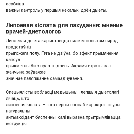
асабліва
важны кантроль у першыя некалькі дзён дыеты.
Липоевая кіслата для пахудання: мнение
врачей-диетологов
Липоевая дыета карыстаецца вялікім попытам сярод
прадстаўніц
прыгожага полу. Гэта не дзіўна, бо эфект прымянення
капсул
прыкметны ўжо праз тыдзень. Акрамя страты вагі
жанчына заўважае
значнае паляпшэнне самаадчування.
Спецыялісты вобласці медыцыны і лепшыя дыетолагі
лічаць, што
липоевая кіслата – гэта верны спосаб карэкцыі фігуры.
натуральны
антыаксідант бяспечны, калі выразна прытрымлівацца
інструкцыі.