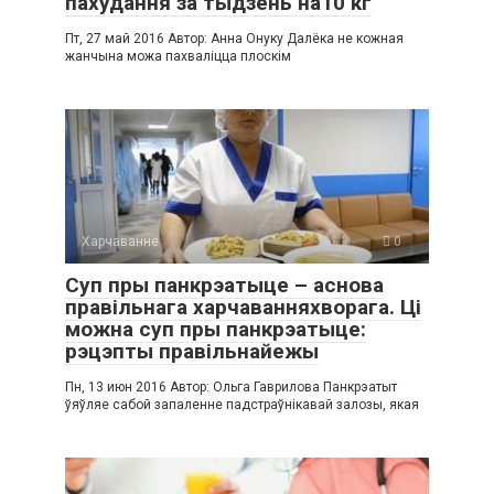
пахудання за тыдзень на10 кг
Пт, 27 май 2016 Автор: Анна Онуку Далёка не кожная
жанчына можа пахваліцца плоскім
Харчаванне
0
Суп пры панкрэатыце – аснова
правільнага харчаванняхворага. Ці
можна суп пры панкрэатыце:
рэцэпты правільнайежы
Пн, 13 июн 2016 Автор: Ольга Гаврилова Панкрэатыт
ўяўляе сабой запаленне падстраўнікавай залозы, якая