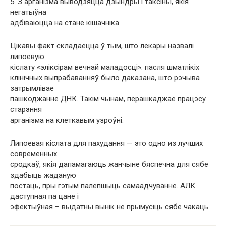
5. З арганізма выводзяцца дзындры і таксіны, якія
негатыўна
адбіваюцца на стане кішачніка.
Цікавы факт складаецца ў тым, што лекары назвалі
липоевую
кіслату «эліксірам вечнай маладосці». пасля шматлікіх
клінічных выпрабаванняў было даказана, што рэчыва
затрымлівае
пашкоджанне ДНК. Такім чынам, перашкаджае працэсу
старэння
арганізма на клеткавым узроўні.
Липоевая кіслата для пахудання — это одно из лучших
современных
сродкаў, якія дапамагаюць жанчыне бяспечна для сябе
здабыць жаданую
постаць, пры гэтым палепшыць самаадчуванне. АЛК
даступная па цане і
эфектыўная – выдатны вынік не прымусіць сябе чакаць.