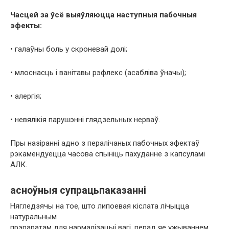
Часцей за ўсё выяўляюцца наступныя пабочныя
эфекты:
• галаўны боль у скроневай долі;
• млоснасць і ванітавы рэфлекс (асабліва ўначы);
• алергія;
• невялікія парушэнні глядзельных нерваў.
Пры назіранні адно з пералічаных пабочных эфектаў
рэкамендуецца часова спыніць пахуданне з капсуламі
АЛК.
асноўныя супрацьпаказанні
Нягледзячы на ​​тое, што липоевая кіслата лічыцца
натуральным
прэпаратам для нармалізацыі вагі, перад яе ужываннем