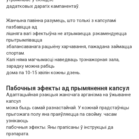
дадатковых дарагіх кампанентаў.
Жанчына павінна разумець, што толькі з капсуламі
пазбавіцца ад
лішняга вагі эфектыўна не атрымаецца. рэкамендуецца
прытрымлівацца
збалансаванага рацыёну харчавання, пажадана займацца
спортам.
Калі няма магчымасці наведваць трэнажорная зала,
зарадку можна рабіць
дома па 10-15 хвілін кожны дзень.
Пабочныя эфекты ад прымянення капсул
Адаптацыйная рэакцыя жаночага арганізма на ўжыванне
капсул
можа быць самай разнастайнай. У кожнай прадстаўніцы
прыгожага полу яна праяўляецца па свойму. часам
узнікаюць
пабочныя эфекты. Яны прапісаны ў інструкцыі да
прэпарата.