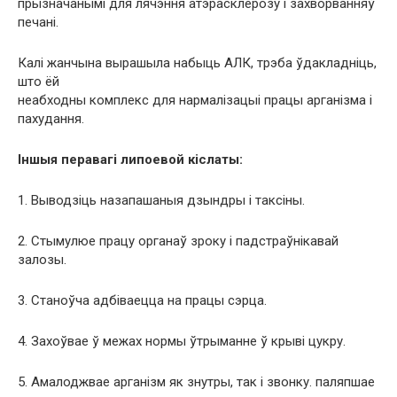
прызначанымі для лячэння атэрасклерозу і захворванняў
печані.
Калі жанчына вырашыла набыць АЛК, трэба ўдакладніць,
што ёй
неабходны комплекс для нармалізацыі працы арганізма і
пахудання.
Іншыя перавагі липоевой кіслаты:
1. Выводзіць назапашаныя дзындры і таксіны.
2. Стымулюе працу органаў зроку і падстраўнікавай
залозы.
3. Станоўча адбіваецца на працы сэрца.
4. Захоўвае ў межах нормы ўтрыманне ў крыві цукру.
5. Амалоджвае арганізм як знутры, так і звонку. паляпшае