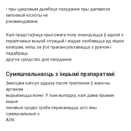
• пры цукровым дыябеце пахуданне пры дапамозе
липоевой кіслоты не
рэкамендавана.
Калі прадстаўніца прыгожага полу знаходзіцца ў адной з
пералічаных вышэй сітуацый і жадае пазбавіцца ад лішніх
кілаграм, лепш за ўсё пракансультавацца з урачом і
падабраць
другое средство для пахудання.
Сумяшчальнасць з іншымі прэпаратамі
Змесціва капсул адразу пасля траплення ў жаночы
арганізм
вырываецца вонкі. У тым выпадку, калі дама прымае
іншыя
лекавыя сродкі трэба пераканацца, што яны
сумяшчальныя з
АЛК.