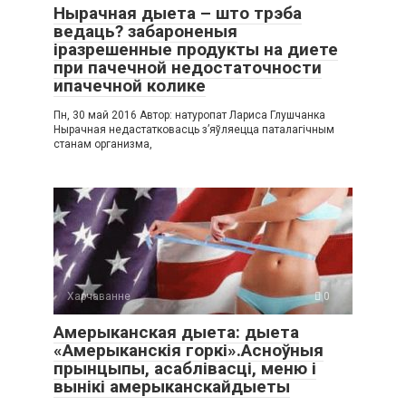
Нырачная дыета – што трэба
ведаць? забароненыя
іразрешенные продукты на диете
при пачечной недостаточности
ипачечной колике
Пн, 30 май 2016 Автор: натуропат Лариса Глушчанка
Нырачная недастатковасць з’яўляецца паталагічным
станам организма,
Харчаванне
0
Амерыканская дыета: дыета
«Амерыканскія горкі».Асноўныя
прынцыпы, асаблівасці, меню і
вынікі амерыканскайдыеты