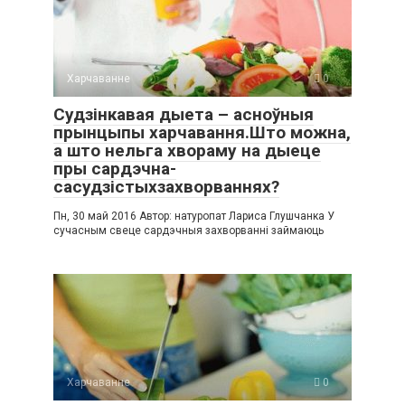
Харчаванне
0
Судзінкавая дыета – асноўныя
прынцыпы харчавання.Што можна,
а што нельга хвораму на дыеце
пры сардэчна-
сасудзістыхзахворваннях?
Пн, 30 май 2016 Автор: натуропат Лариса Глушчанка У
сучасным свеце сардэчныя захворванні займаюць
Харчаванне
0