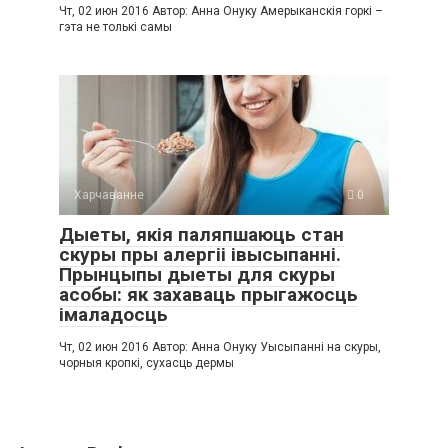
Чт, 02 июн 2016 Автор: Анна Онуку Амерыканскія горкі –
гэта не толькі самы
Харчаванне
0
Дыеты, якія паляпшаюць стан
скуры пры алергіі івысыпанні.
Прынцыпы дыеты для скуры
асобы: як захаваць прыгажосць
імаладосць
Чт, 02 июн 2016 Автор: Анна Онуку Уысыпанні на скуры,
чорныя кропкі, сухасць дермы