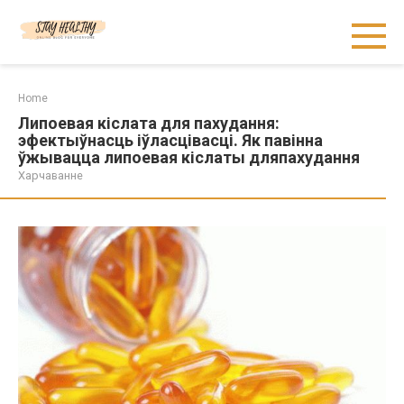
Skip
to
content
Home
Липоевая кіслата для пахудання:
эфектыўнасць іўласцівасці. Як павінна
ўжывацца липоевая кіслаты дляпахудання
Харчаванне