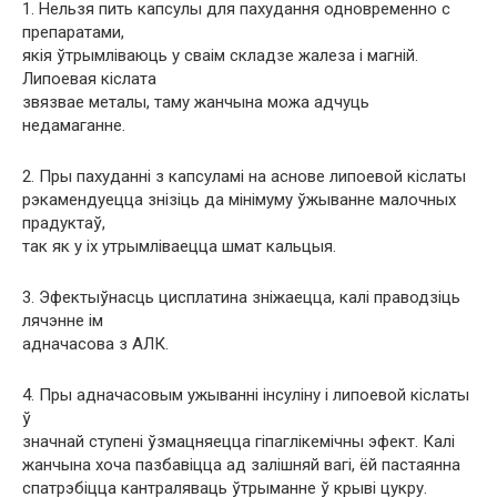
1. Нельзя пить капсулы для пахудання одновременно с
препаратами,
якія ўтрымліваюць у сваім складзе жалеза і магній.
Липоевая кіслата
звязвае металы, таму жанчына можа адчуць
недамаганне.
2. Пры пахуданні з капсуламі на аснове липоевой кіслаты
рэкамендуецца знізіць да мінімуму ўжыванне малочных
прадуктаў,
так як у іх утрымліваецца шмат кальцыя.
3. Эфектыўнасць цисплатина зніжаецца, калі праводзіць
лячэнне ім
адначасова з АЛК.
4. Пры адначасовым ужыванні інсуліну і липоевой кіслаты
ў
значнай ступені ўзмацняецца гіпаглікемічны эфект. Калі
жанчына хоча пазбавіцца ад залішняй вагі, ёй пастаянна
спатрэбіцца кантраляваць ўтрыманне ў крыві цукру.