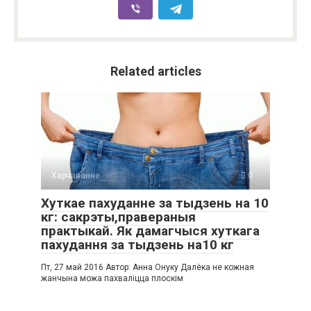
Related articles
Харчаванне
0
Хуткае пахуданне за тыдзень на 10
кг: сакрэты,правераныя
практыкай. Як дамагчыся хуткага
пахудання за тыдзень на10 кг
Пт, 27 май 2016 Автор: Анна Онуку Далёка не кожная
жанчына можа пахваліцца плоскім