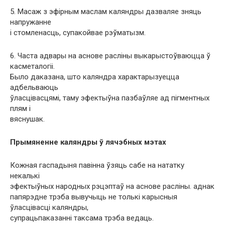
5. Масаж з эфірным маслам каляндры дазваляе зняць
напружанне
і стомленасць, супакойвае рэўматызм.
6. Часта адвары на аснове расліны выкарыстоўваюцца ў
касметалогіі.
Было даказана, што каляндра характарызуецца
адбельваюць
ўласцівасцямі, таму эфектыўна пазбаўляе ад пігментных
плям і
вяснушак.
Прымяненне каляндры ў лячэбных мэтах
Кожная гаспадыня павінна ўзяць сабе на нататку
некалькі
эфектыўных народных рэцэптаў на аснове расліны. аднак
папярэдне трэба вывучыць не толькі карысныя
ўласцівасці каляндры,
супрацьпаказанні таксама трэба ведаць.