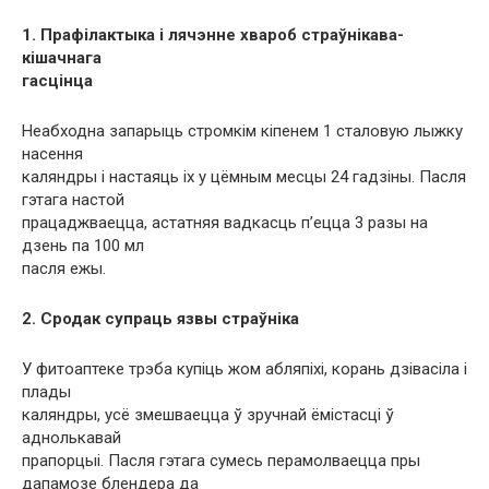
1. Прафілактыка і лячэнне хвароб страўнікава-
кішачнага
гасцінца
Неабходна запарыць стромкім кіпенем 1 сталовую лыжку
насення
каляндры і настаяць іх у цёмным месцы 24 гадзіны. Пасля
гэтага настой
працаджваецца, астатняя вадкасць п’ецца 3 разы на
дзень па 100 мл
пасля ежы.
2. Сродак супраць язвы страўніка
У фитоаптеке трэба купіць жом абляпіхі, корань дзівасіла і
плады
каляндры, усё змешваецца ў зручнай ёмістасці ў
аднолькавай
прапорцыі. Пасля гэтага сумесь перамолваецца пры
дапамозе блендера да