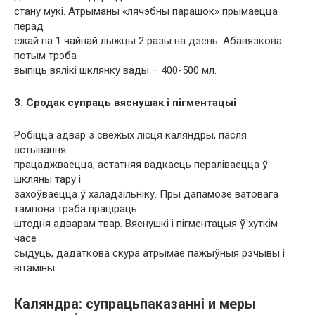
стану мукі. Атрыманы «лячэбны парашок» прымаецца
перад
ежай па 1 чайнай лыжцы 2 разы на дзень. Абавязкова
потым трэба
выпіць вялікі шклянку вады – 400-500 мл.
3. Сродак супраць вяснушак і пігментацыі
Робіцца адвар з свежых лісця каляндры, пасля
астывання
працаджваецца, астатняя вадкасць пераліваецца ў
шкляны тару і
захоўваецца ў халадзільніку. Пры дапамозе ватовага
тампона трэба праціраць
штодня адварам твар. Вяснушкі і пігментацыя ў хуткім
часе
сыдуць, дадаткова скура атрымае пажыўныя рэчывы і
вітаміны.
Каляндра: супрацьпаказанні и меры