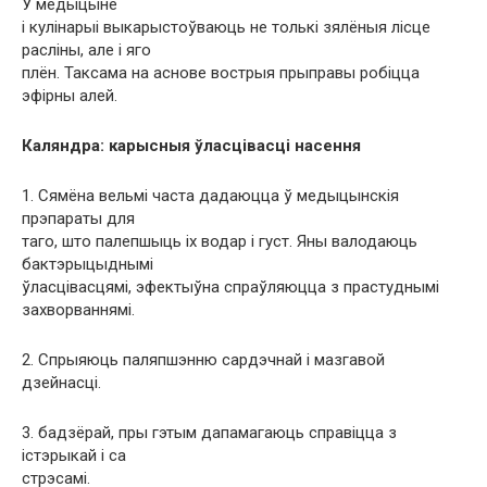
У медыцыне
і кулінарыі выкарыстоўваюць не толькі зялёныя лісце
расліны, але і яго
плён. Таксама на аснове вострыя прыправы робіцца
эфірны алей.
Каляндра: карысныя ўласцівасці насення
1. Сямёна вельмі часта дадаюцца ў медыцынскія
прэпараты для
таго, што палепшыць іх водар і густ. Яны валодаюць
бактэрыцыднымі
ўласцівасцямі, эфектыўна спраўляюцца з прастуднымі
захворваннямі.
2. Спрыяюць паляпшэнню сардэчнай і мазгавой
дзейнасці.
3. бадзёрай, пры гэтым дапамагаюць справіцца з
істэрыкай і са
стрэсамі.