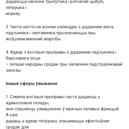
дадаюцца насенне трыпутніка і рэпчатай цыбулі,
пятрушка і
моркву.
3. Часта настоі на аснове каляндры з даданнем аніса,
падтынніка і святаянніка прызначаюцца пры
жоўцевакаменнай хваробы.
4. Адвар з вострыя прыправы з даданнем падтынніка і
бярозавага лісця
– лепшае народны сродак пры запаленні падстраўнікавай
залозы.
Іншыя сферы ўжывання
1. Сямёна вострыя прыправы часта дадаюць у
адмысловыя склады,
якія спрыяюць узмацненню ў мужчын палавых функцый.
А калі
дадаць у адвар пятрушку, атрымаецца эфектыўнае
сродак для