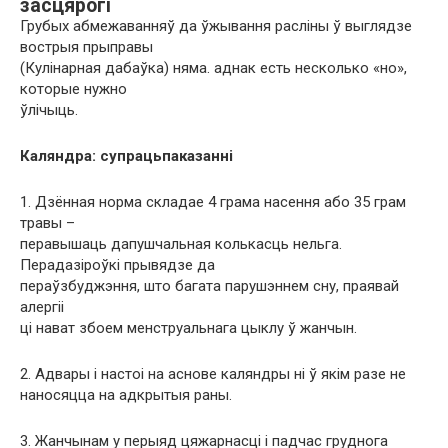
засцярогі
Грубых абмежаванняў да ўжывання расліны ў выглядзе
вострыя прыправы
(Кулінарная дабаўка) няма. аднак есть несколько «но»,
которые нужно
ўлічыць.
Каляндра: супрацьпаказанні
1. Дзённая норма складае 4 грама насення або 35 грам
травы –
перавышаць дапушчальная колькасць нельга.
Перадазіроўкі прывядзе да
пераўзбуджэння, што багата парушэннем сну, праявай
алергіі
ці нават збоем менструальнага цыклу ў жанчын.
2. Адвары і настоі на аснове каляндры ні ў якім разе не
наносяцца на адкрытыя раны.
3. Жанчынам у перыяд цяжарнасці і падчас груднога