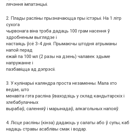
лячэння імпатэнцыі.
2. Плады расліны прызначаюцца пры істэрыі. На 1 літр
сухога
чырвонага віна трэба дадаць 100 грам насення ў
здробненым выглядзе і
настаяць ўсё 3-4 дня. Прымаючы штодня атрыманы
напой перад
ежай па 100 мл (2 разы на дзень) чалавек здыме
напружанне і
пазбавіцца ад дэпрэсіі.
3. У кулінарыі каляндра проста незаменны. Мала хто
ведае, што
менавіта гэта расліна ўваходзіць у склад кандытарскіх і
хлебабулачных
вырабаў, саленняў і марынадаў, алкагольных напояў.
4. Лісце расліны (кінза) дадаюць у салаты або ў супы, каб
надаць стравы асаблівы смак і водар.