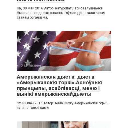
Пн, 30 май 2016 Автор: натуропат Лариса Глушчанка
Нырачная недастатковасць з’яўляецца паталагічным
станам организма,
Харчаванне
0
Амерыканская дыета: дыета
«Амерыканскія горкі».Асноўныя
прынцыпы, асаблівасці, меню і
вынікі амерыканскайдыеты
Чт, 02 июн 2016 Автор: Анна Онуку Амерыканскія горкі –
гэта не толькі самы