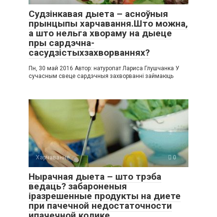
Судзінкавая дыета – асноўныя
прынцыпы харчавання.Што можна,
а што нельга хвораму на дыеце
пры сардэчна-
сасудзістыхзахворваннях?
Пн, 30 май 2016 Автор: натуропат Лариса Глушчанка У
сучасным свеце сардэчныя захворванні займаюць
Харчаванне
0
Нырачная дыета – што трэба
ведаць? забароненыя
іразрешенные продукты на диете
при пачечной недостаточности
ипачечной колике