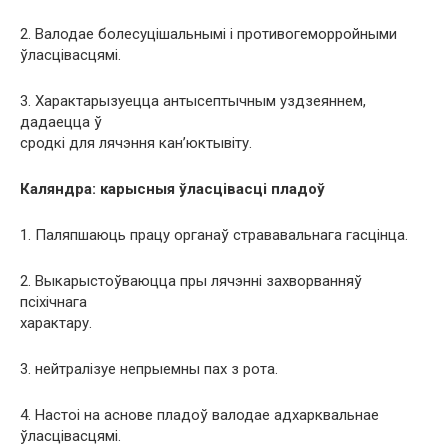
2. Валодае болесуцішальнымі і противогеморройными
ўласцівасцямі.
3. Характарызуецца антысептычным уздзеяннем,
дадаецца ў
сродкі для лячэння кан’юктывіту.
Каляндра: карысныя ўласцівасці пладоў
1. Паляпшаюць працу органаў стрававальнага гасцінца.
2. Выкарыстоўваюцца пры лячэнні захворванняў
псіхічнага
характару.
3. нейтралізуе непрыемны пах з рота.
4. Настоі на аснове пладоў валодае адхарквальнае
ўласцівасцямі.