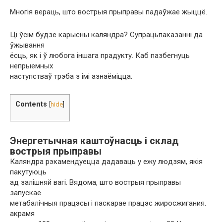
Многія вераць, што вострыя прыправы падаўжае жыццё.
Ці ўсім будзе карысны каляндра? Супрацьпаказанні да
ўжывання
ёсць, як і ў любога іншага прадукту. Каб пазбегнуць
непрыемных
наступстваў трэба з імі азнаёміцца.
Contents
[
hide
]
Энергетычная каштоўнасць і склад
вострыя прыправы
Каляндра рэкамендуецца дадаваць у ежу людзям, якія
пакутуюць
ад залішняй вагі. Вядома, што вострыя прыправы
запускае
метабалічныя працэсы і паскарае працэс жиросжигания.
акрамя