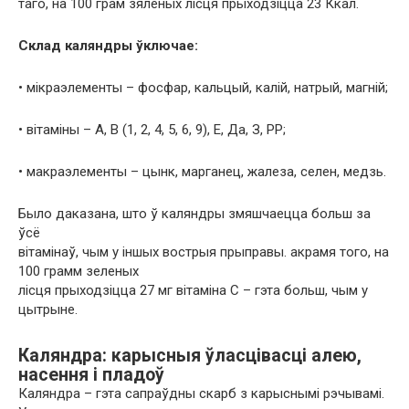
таго, на 100 грам зялёных лісця прыходзіцца 23 Ккал.
Склад каляндры ўключае:
• мікраэлементы – фосфар, кальцый, калій, натрый, магній;
• вітаміны – А, В (1, 2, 4, 5, 6, 9), Е, Да, З, РР;
• макраэлементы – цынк, марганец, жалеза, селен, медзь.
Было даказана, што ў каляндры змяшчаецца больш за
ўсё
вітамінаў, чым у іншых вострыя прыправы. акрамя того, на
100 грамм зеленых
лісця прыходзіцца 27 мг вітаміна С – гэта больш, чым у
цытрыне.
Каляндра: карысныя ўласцівасці алею,
насення і пладоў
Каляндра – гэта сапраўдны скарб з карыснымі рэчывамі.