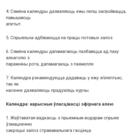
4. Сямёна каляндры дазваляюць ежы лепш засвойвацца,
павышаюць
апетыт.
5. Спрыяльна адбіваюцца на працы потовых залоз.
6. Сямёна каляндры дапамагаюць пазбавіцца ад паху
алкаголю з
паражніны рота, дапамагаюць з пахмелля.
7. Каляндра рэкамендуецца дадаваць у ежу эпілептыкі,
так як
насенне дазваляюць прадухіліць курчы.
Каляндра: карысныя ўласцівасці эфірнага алею
1. Жаўтаватая вадкасць з прыемным водарам спрыяе
ўзмацненню
сакрэцыі залоз стрававальнага гасцінца.