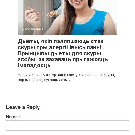
Харчаванне
0
Дыеты, якія паляпшаюць стан
скуры пры алергіі івысыпанні.
Прынцыпы дыеты для скуры
асобы: як захаваць прыгажосць
імаладосць
Чт, 02 июн 2016 Автор: Анна Онуку Уысыпанні на скуры,
чорныя кропкі, сухасць дермы
Leave a Reply
Name
*