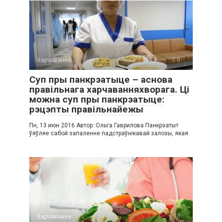
Харчаванне
0
Суп пры панкрэатыце – аснова
правільнага харчаванняхворага. Ці
можна суп пры панкрэатыце:
рэцэпты правільнайежы
Пн, 13 июн 2016 Автор: Ольга Гаврилова Панкрэатыт
ўяўляе сабой запаленне падстраўнікавай залозы, якая
Харчаванне
0