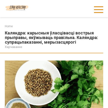
Skip
to
content
Home
Каляндра: карысныя ўласцівасці вострыя
прыправы, якўжываць правільна. Каляндра:
супрацьпаказанні, мерызасцярогі
Харчаванне