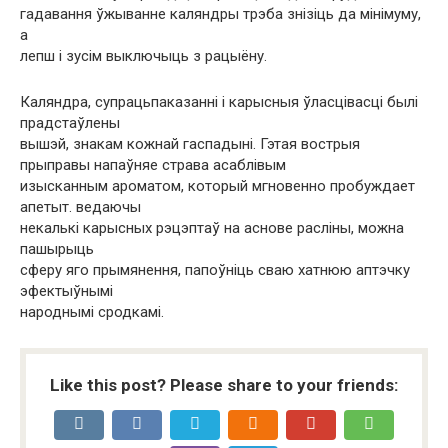
гадавання ўжыванне каляндры трэба знізіць да мінімуму,
а
лепш і зусім выключыць з рацыёну.
Каляндра, супрацьпаказанні і карысныя ўласцівасці былі
прадстаўлены
вышэй, знакам кожнай гаспадыні. Гэтая вострыя
прыправы напаўняе страва асаблівым
изысканным ароматом, который мгновенно пробуждает
апетыт. ведаючы
некалькі карысных рэцэптаў на аснове расліны, можна
пашырыць
сферу яго прымянення, папоўніць сваю хатнюю аптэчку
эфектыўнымі
народнымі сродкамі.
Like this post? Please share to your friends: