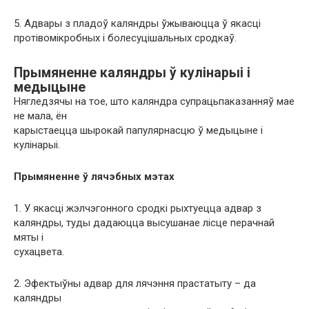
5. Адвары з пладоў каляндры ўжываюцца ў якасці
протівомікробных і болесуцішальных сродкаў.
Прымяненне каляндры ў кулінарыі і
медыцыне
Нягледзячы на ​​тое, што каляндра супрацьпаказанняў мае
не мала, ён
карыстаецца шырокай папулярнасцю ў медыцыне і
кулінарыі.
Прымяненне ў лячэбных мэтах
1. У якасці жэлчэгонного сродкі рыхтуецца адвар з
каляндры, туды дадаюцца высушанае лісце перачнай
мяты і
сухацвета.
2. Эфектыўны адвар для лячэння прастатыту – да
каляндры