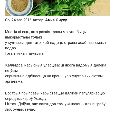
Ср, 24 авг 2016 Автор:
Анна Онуку
Многія лічаць, што рэзкія травы могуць быць
выкарыстаны толькі
у кулінарыі для таго, каб надаць стравы асаблівы смак і
водар.
Гэта вялікая памылка.
Каляндра, карысныя ўласцівасці якога вядомыя далёка
не ўсім,
спрыяльна адбіваецца на працы ўсіх унутраных сістэм
арганізма.
Вострыя прыправы карыстаецца вялікай папулярнасцю
сярод жыхароў Усходу
і Кітая. Дзіўна, але каляндра там ўжываюць для вырабу
любоўных зёлак.