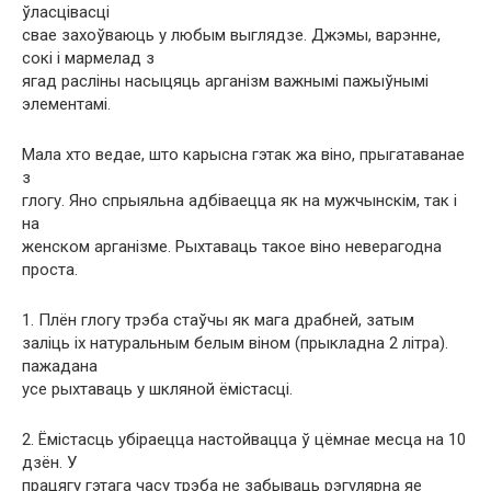
ўласцівасці
свае захоўваюць у любым выглядзе. Джэмы, варэнне,
сокі і мармелад з
ягад расліны насыцяць арганізм важнымі пажыўнымі
элементамі.
Мала хто ведае, што карысна гэтак жа віно, прыгатаванае
з
глогу. Яно спрыяльна адбіваецца як на мужчынскім, так і
на
женском арганізме. Рыхтаваць такое віно неверагодна
проста.
1. Плён глогу трэба стаўчы як мага драбней, затым
заліць іх натуральным белым віном (прыкладна 2 літра).
пажадана
усе рыхтаваць у шкляной ёмістасці.
2. Ёмістасць убіраецца настойвацца ў цёмнае месца на 10
дзён. У
працягу гэтага часу трэба не забываць рэгулярна яе