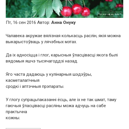
Пт, 16 сен 2016 Автор:
Анна Онуку
Чалавека акружае вялізная колькасць раслін, якія можна
выкарыстоўваць у лячэбных мэтах.
Да іх адносіцца і глог, карысныя ўласцівасці якога былі
вядомыя яшчэ тысячагоддзі назад.
Яго часта дадаюць у кулінарныя шэдэўры,
касметалагічныя
сродкі і аптэчныя прэпараты.
У глогу супрацьпаказанні ёсць, але іх не так шмат, таму
гаючыя ўласцівасці расліны можа адчуць на сабе
практычна
кожны.