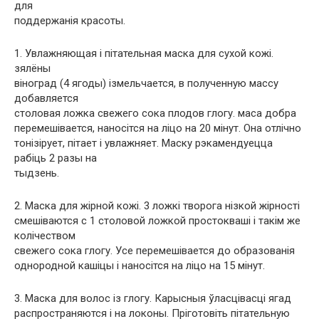
для
поддержанія красоты.
1. Увлажняющая і пітательная маска для сухой кожі.
зялёны
віноград (4 ягоды) ізмельчается, в полученную массу
добавляется
столовая ложка свежего сока плодов глогу. маса добра
перемешівается, наносітся на ліцо на 20 мінут. Она отлічно
тонізірует, пітает і увлажняет. Маску рэкамендуецца
рабіць 2 разы на
тыдзень.
2. Маска для жірной кожі. 3 ложкі творога нізкой жірності
смешіваются с 1 столовой ложкой простокваші і такім же
колічеством
свежего сока глогу. Усе перемешівается до образованія
однородной кашіцы і наносітся на ліцо на 15 мінут.
3. Маска для волос із глогу. Карысныя ўласцівасці ягад
распространяются і на локоны. Пріготовіть пітательную