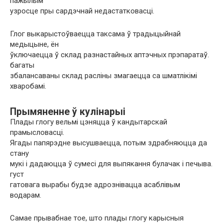
пажылым
узросце пры сардэчнай недастатковасці.
Глог выкарыстоўваецца таксама ў традыцыйнай
медыцыне, ён
ўключаецца ў склад разнастайных аптэчных прэпаратаў.
багаты
збалансаваны склад расліны змагаецца са шматлікімі
хваробамі.
Прымяненне ў кулінарыі
Плады глогу вельмі цэняцца ў кандытарскай
прамысловасці.
Ягады папярэдне высушваецца, потым здрабняюцца да
стану
мукі і дадаюцца ў сумесі для выпякання булачак і печыва.
густ
гатовага вырабы будзе адрознівацца асаблівым
водарам.
Самае прывабнае тое, што плады глогу карысныя