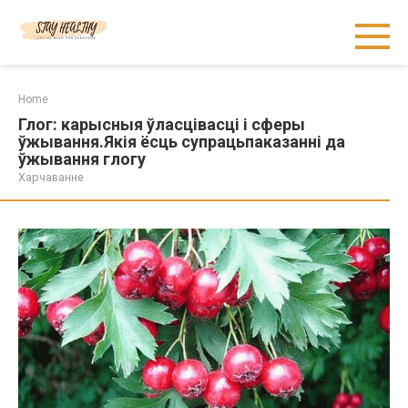
Skip
to
content
Home
Глог: карысныя ўласцівасці і сферы
ўжывання.Якія ёсць супрацьпаказанні да
ўжывання глогу
Харчаванне