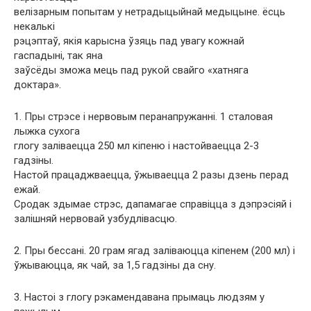
велізарным попытам у нетрадыцыйнай медыцыне. ёсць
некалькі
рэцэптаў, якія карысна ўзяць пад увагу кожнай
гаспадыні, так яна
заўсёды зможа мець пад рукой свайго «хатняга
доктара».
1. Пры стрэсе і нервовым перанапружанні. 1 сталовая
лыжка сухога
глогу заліваецца 250 мл кіпеню і настойваецца 2-3
гадзіны.
Настой працаджваецца, ўжываецца 2 разы дзень перад
ежай.
Сродак здымае стрэс, дапамагае справіцца з дэпрэсіяй і
залішняй нервовай узбудлівасцю.
2. Пры бессані. 20 грам ягад заліваюцца кіпенем (200 мл) і
ўжываюцца, як чай, за 1,5 гадзіны да сну.
3. Настоі з глогу рэкамендавана прымаць людзям у