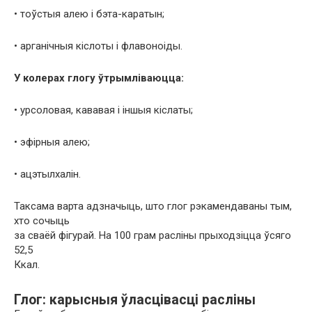
• тоўстыя алею і бэта-каратын;
• арганічныя кіслоты і флавоноіды.
У колерах глогу ўтрымліваюцца:
• урсоловая, кававая і іншыя кіслаты;
• эфірныя алею;
• ацэтылхалін.
Таксама варта адзначыць, што глог рэкамендаваны тым,
хто сочыць
за сваёй фігурай. На 100 грам расліны прыходзіцца ўсяго
52,5
Ккал.
Глог: карысныя ўласцівасці расліны