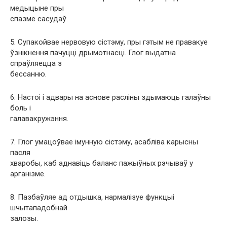
медыцыне пры
спазме сасудаў.
5. Супакойвае нервовую сістэму, пры гэтым не правакуе
ўзнікнення пачуцці дрымотнасці. Глог выдатна
спраўляецца з
бессанню.
6. Настоі і адвары на аснове расліны здымаюць галаўны
боль і
галавакружэння.
7. Глог умацоўвае імунную сістэму, асабліва карысны
пасля
хваробы, каб аднавіць баланс пажыўных рэчываў у
арганізме.
8. Пазбаўляе ад отдышка, нармалізуе функцыі
шчытападобнай
залозы.