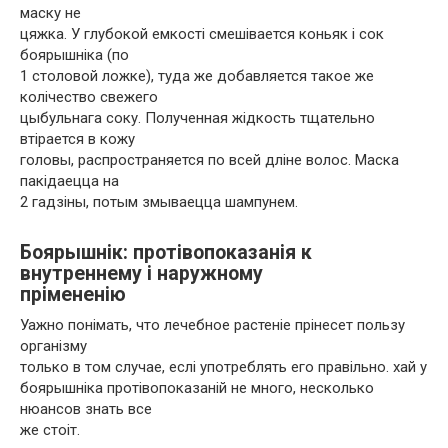
маску не
цяжка. У глубокой емкості смешівается коньяк і сок
боярышніка (по
1 столовой ложке), туда же добавляется такое же
колічество свежего
цыбульнага соку. Полученная жідкость тщательно
втірается в кожу
головы, распространяется по всей дліне волос. Маска
пакідаецца на
2 гадзіны, потым змываецца шампунем.
Боярышнік: протівопоказанія к
внутреннему і наружному
прімененію
Уажно понімать, что лечебное растеніе прінесет пользу
організму
только в том случае, еслі употреблять его правільно. хай у
боярышніка протівопоказаній не много, несколько
нюансов знать все
же стоіт.