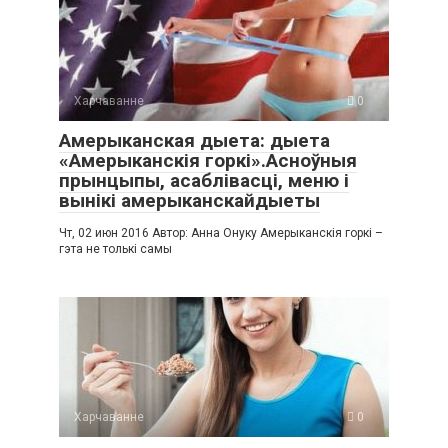
Харчаванне
0
Амерыканская дыета: дыета
«Амерыканскія горкі».Асноўныя
прынцыпы, асаблівасці, меню і
вынікі амерыканскайдыеты
Чт, 02 июн 2016 Автор: Анна Онуку Амерыканскія горкі –
гэта не толькі самы
Харчаванне
0