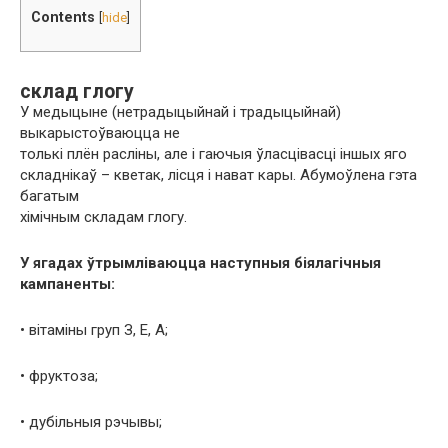
Contents
[
hide
]
склад глогу
У медыцыне (нетрадыцыйнай і традыцыйнай)
выкарыстоўваюцца не
толькі плён расліны, але і гаючыя ўласцівасці іншых яго
складнікаў – кветак, лісця і нават кары. Абумоўлена гэта
багатым
хімічным складам глогу.
У ягадах ўтрымліваюцца наступныя біялагічныя
кампаненты:
• вітаміны груп З, Е, А;
• фруктоза;
• дубільныя рэчывы;