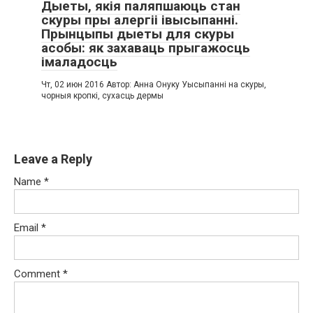
Дыеты, якія паляпшаюць стан
скуры пры алергіі івысыпанні.
Прынцыпы дыеты для скуры
асобы: як захаваць прыгажосць
імаладосць
Чт, 02 июн 2016 Автор: Анна Онуку Уысыпанні на скуры,
чорныя кропкі, сухасць дермы
Leave a Reply
Name
*
Email
*
Comment
*