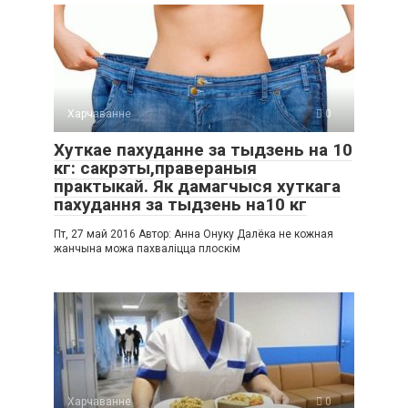
Харчаванне
0
Хуткае пахуданне за тыдзень на 10
кг: сакрэты,правераныя
практыкай. Як дамагчыся хуткага
пахудання за тыдзень на10 кг
Пт, 27 май 2016 Автор: Анна Онуку Далёка не кожная
жанчына можа пахваліцца плоскім
Харчаванне
0