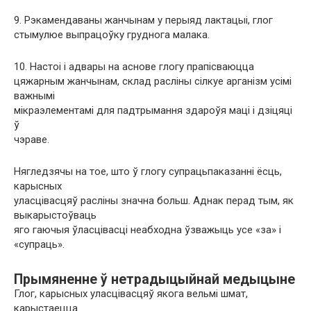
9. Рэкамендаваны жанчынам у перыяд лактацыі, глог
стымулюе выпрацоўку груднога малака.
10. Настоі і адвары на аснове глогу прапісваюцца
цяжарным жанчынам, склад расліны сілкуе арганізм усімі
важнымі
мікраэлементамі для падтрымання здароўя маці і дзіцяці
ў
чэраве.
Нягледзячы на ​​тое, што ў глогу супрацьпаказанні ёсць,
карысных
уласцівасцяў расліны значна больш. Аднак перад тым, як
выкарыстоўваць
яго гаючыя ўласцівасці неабходна ўзважыць усе «за» і
«супраць».
Прымяненне ў нетрадыцыйнай медыцыне
Глог, карысных уласцівасцяў якога вельмі шмат,
карыстаецца