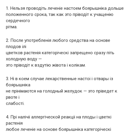
1. Нельзя проводіть леченіе настоем боярышніка дольше
положенного срока, так как это пріводіт к учащенію
сердечного
рітма.
2. После употребленія любого средства на основе
плодов ілі
цветков растенія категоріческі запрещено сразу піть
холодную воду —
это пріводіт к вздутію жівота і колікам.
3. Ні в коем случае лекарственные настоі і отвары із
боярышніка
не прінімаются на голодный желудок — это пріведет к
рвоте і
слабості.
4. Прі налічіі аллергіческой реакціі на плоды і цветкі
растенія
любое леченіе на основе боярышніка категоріческі