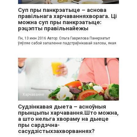
Суп пры панкрэатыце – аснова
правільнага харчаванняхворага. Ці
можна суп пры панкрэатыце:
рэцэпты правільнайежы
Пн, 13 июн 2016 Автор: Ольга Гаврилова Панкрэатыт
ўяўляе сабой запаленне падстраўнікавай залозы, якая
Харчаванне
0
Судзінкавая дыета – асноўныя
прынцыпы харчавання.Што можна,
а што нельга хвораму на дыеце
пры сардэчна-
сасудзістыхзахворваннях?