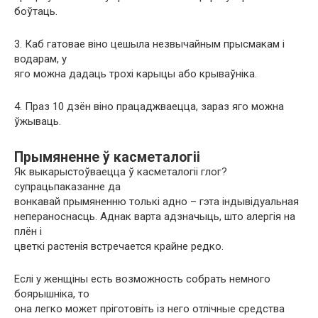
боўтаць.
3. Каб гатовае віно цешыла незвычайным прысмакам і
водарам, у
яго можна дадаць трохі карыцы або крываўніка.
4. Праз 10 дзён віно працаджваецца, зараз яго можна
ўжываць.
Прымяненне ў касметалогіі
Як выкарыстоўваецца ў касметалогіі глог?
супрацьпаказанне да
вонкавай прымяненню толькi адно – гэта індывідуальная
непераноснасць. Аднак варта адзначыць, што алергія на
плён і
цветкі растенія встречается крайне редко.
Еслі у женщіны есть возможность собрать немного
боярышніка, то
она легко может пріготовіть із него отлічные средства