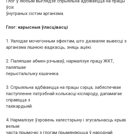
Глог ў любым выглядзе спрыяльна адбіваецца на працы
ўсіх
ўнутраных сістэм арганізма.
Глог: карысныя ўласцівасці
1. Уалодае мочегонным эфектам, што дазваляе вывесці з
арганізма лішнюю вадкасць, зняць ацёкі.
2. Паляпшае абмен рэчываў, нармалізуе працу ЖКТ,
паляпшае
перыстальтыку кішачніка.
3. Спрыяльна адбіваецца на працы сэрца, забяспечвае
паступленне патрэбнай колькасці кіслароду, дапамагае
справіцца з
тахікардыяй.
4. Нармалізуе ўзровень халестэрыну і згусальнасць крыві.
вельмі
часта прымочкі з глогам прымяняюцца ў народнай