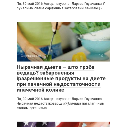
Пн, 30 май 2016 Автор: натуропат Лариса Глушчанка У
сучасным свеце сардэчныя захворванні займаюць
Харчаванне
0
Нырачная дыета – што трэба
ведаць? забароненыя
іразрешенные продукты на диете
при пачечной недостаточности
ипачечной колике
Пн, 30 май 2016 Автор: натуропат Лариса Глушчанка
Нырачная недастатковасць з’яўляецца паталагічным
станам организма,