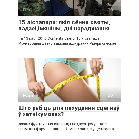
Розны
0
15 лістапада: якія сёння святы,
падзеі,імяніны, дні нараджэння
Ча 13 каст 2016 Contents Святы 15 лістапада
Міжнародны дзень адмовы ад курэння Амерыканскае
Розны
0
Што рабіць для пахудання сцёгнаў
ў хатніхумовах?
Джанк-фуд (пустыя калорыі) і недахоп руху – вось
прычыны фарміравання аб’ёмных запасаў целлюліта і