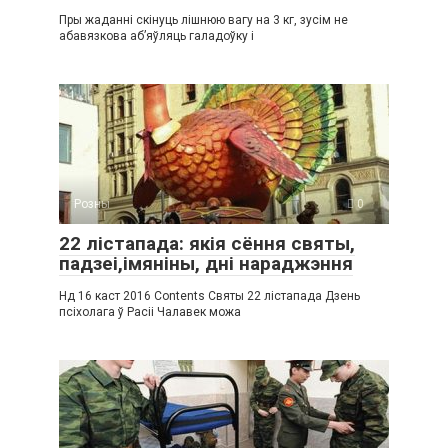
Пры жаданні скінуць лішнюю вагу на 3 кг, зусім не
абавязкова аб’яўляць галадоўку і
Розны
0
22 лістапада: якія сёння святы,
падзеі,імяніны, дні нараджэння
Нд 16 каст 2016 Contents Святы 22 лістапада Дзень
псіхолага ў Расіі Чалавек можа