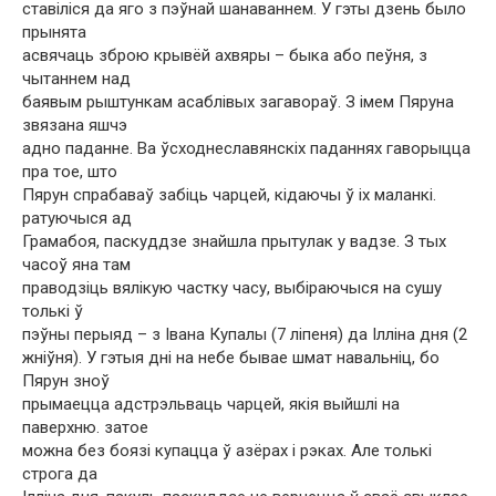
ставіліся да яго з пэўнай шанаваннем. У гэты дзень было
прынята
асвячаць зброю крывёй ахвяры – быка або пеўня, з
чытаннем над
баявым рыштункам асаблівых загавораў. З імем Пяруна
звязана яшчэ
адно паданне. Ва ўсходнеславянскіх паданнях гаворыцца
пра тое, што
Пярун спрабаваў забіць чарцей, кідаючы ў іх маланкі.
ратуючыся ад
Грамабоя, паскуддзе знайшла прытулак у вадзе. З тых
часоў яна там
праводзіць вялікую частку часу, выбіраючыся на сушу
толькі ў
пэўны перыяд – з Івана Купалы (7 ліпеня) да Ілліна дня (2
жніўня). У гэтыя дні на небе бывае шмат навальніц, бо
Пярун зноў
прымаецца адстрэльваць чарцей, якія выйшлі на
паверхню. затое
можна без боязі купацца ў азёрах і рэках. Але толькі
строга да