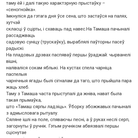
таму ёй і далі такую ​​характэрную прыстаўку –
«сеногнойка».
Імкнуліся да гэтага дня ўсе сена, што застаўся на палях,
хутчэй
скласці ў сцірты, і схаваць пад навес.На Тамаша пачыналі
рассаджваць
садовую суніцу (трускаўку), выраблялі паўторны пасеў
радыскі.
На пладовых дрэвах паспяваў першы ўраджай: чырванелі
вішні,
наліваліся сокам яблыкі. На кустах спела чарніца.
паспелыя
чарнічныя ягады былі сігналам да таго, што прыйшла пара
жаць хлеб.
Таму з Тамаша часта прыступалі да жніва, нават была
такая прымаўка,
што «Тамаш сярпы ладзіць». Ўборку збожжавых пачыналі
з адмысловага рытуалу.
Сяляне ішлі на поле, спяваючы песні, а ў руках неслі серп,
загорнуты ў ручнік. Гэтым ручніком абвязвалі першы
сціснутае