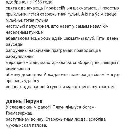
адобрана, і з 1966 года
свята адзначаюць і прафесійныя шахматысты, і простыя
прыхільнікі гэтай старажытнай гульні. А іх па ўсім свеце
мільёны. гэтая гульня
настолькі папулярная, што нават у самым невялікім
населеным пункце
абавязкова ёсць хоць адзін шахматны клуб. Гэты дзень
заўсёды
запоўнены насычанай праграмай: праводзяцца
забаўляльныя
мерапрыемствы, майстар-класы, спаборніцтвы, лекцыі і
семінары па
абмену досведам. А жадаючыя памерацца сіламі могуць
прыняць удзел у
сеансах адначасовай гульні з масцітымі шахматыстамі.
дзень Перуна
У славянскай міфалогіі Пярун лічыўся богам-
Грамавержац,
заступнікам воінаў. Старажытныя людзі, асабліва
мужчынская палова,