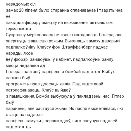
невядомых сіл.
замах 20 ліпеня было старанна спланаванае і тэарэтычна
не
пакідала фюрэру шанцаў на выжыванне. актывістамі
германскага
Супраціву меркавалася не толькі ліквідаваць Гітлера, але
звергнуць фашысцкі рэжым. Выканаць замаху даверылі
падпалкоўніку Клаўсу фон Штауффенберг падчас
нарады, якое
вёў фюрэр. зайшоўшы ў кабінет, падпалкоўнік заняў
месца недалёка ад
Гітлера і паставіў партфель з бомбай пад стол. Выбух
павінен быў
прогреметь праз дзесяць хвілін. Пад падставай
патэлефанаваць, Клаўс выйшаў
з памяшкання. Бомба выбухнула ў пакладзены час. Гітлер
быў
паранены, але застаўся жывы. Як пасля высветлілася, які
стаіць на падлозе
партфель камусьці перашкодзіў, і яго засунулі падалей
пад стол. ць