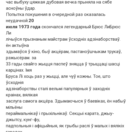
час выбуху цяжкая дубовая вечка прыняла на сябе
асноўны ўдар.
Попытка покушения в очередной раз оказалась
неудачной.
20
июля 1973 года
скончался легендарный Брюс ЛиБрюс
Ли
лічыўся прызнаным майстрам ўсходніх адзінаборстваў.
ён актыўна
здымаўся ў кіно, быў акцёрам, пастаноўшчыкам трукаў,
рэжысёрам. за
33 гады свайго жыцця паспеў зняцца ў трыццаці шасці
карцінах. Імя
Бруса Лі хоць раз у жыцці, але чуў кожны. Тое, што
ўсходнія
адзінаборствы сталі вельмі папулярныя ў заходніх
краінах, вялікая
заслуга самога акцёра. Здымаючыся ў баевіках, ён набыў
мільёны
пераймальнікаў і прыхільнікаў. Секцыі каратэ, джыу-
джытсу, кунг-фу,
падпольныя і афіцыйныя, як грыбы раслі ў малых і вялікіх