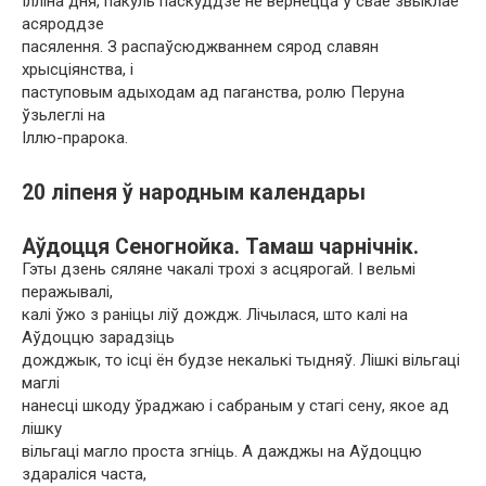
Ілліна дня, пакуль паскуддзе не вернецца ў сваё звыклае
асяроддзе
пасялення. З распаўсюджваннем сярод славян
хрысціянства, і
паступовым адыходам ад паганства, ролю Перуна
ўзьлеглі на
Іллю-прарока.
20 ліпеня ў народным календары
Аўдоцця Сеногнойка. Тамаш чарнічнік.
Гэты дзень сяляне чакалі трохі з асцярогай. І вельмі
перажывалі,
калі ўжо з раніцы ліў дождж. Лічылася, што калі на
Аўдоццю зарадзіць
дожджык, то ісці ён будзе некалькі тыдняў. Лішкі вільгаці
маглі
нанесці шкоду ўраджаю і сабраным у стагі сену, якое ад
лішку
вільгаці магло проста згніць. А дажджы на Аўдоццю
здараліся часта,