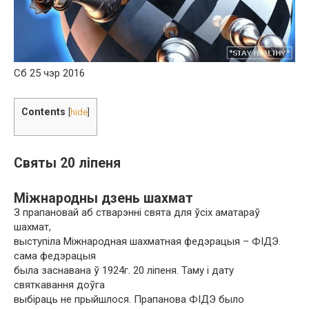
Сб 25 чэр 2016
Contents
[
hide
]
Святы 20 ліпеня
Міжнародны дзень шахмат
З прапановай аб стварэнні свята для ўсіх аматараў
шахмат,
выступіла Міжнародная шахматная федэрацыя – ФІДЭ.
сама федэрацыя
была заснавана ў 1924г. 20 ліпеня. Таму і дату
святкавання доўга
выбіраць не прыйшлося. Прапанова ФІДЭ было