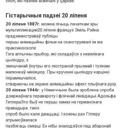
сноп, які пазней асвячалі ў царкве.
Гістарычныя падзеі 20 ліпеня
20 ліпеня 1887г.
можна лічыць пачаткам эры
мультипликации20 ліпеня француз Эміль Рэйна
прадэманстраваў публіцы
першы анімацыйны фільм на сканструявалі ім жа
праксиноскопе.
Гэта аптычны прыбор, які складаўся з невялікага
цыліндру, з
змешчанай ўнутры яго люстраной прызмай і тузінам
малюнкаў-мініяцюр. Пры кручэнні цыліндру карцінкі
перамяшчаліся,
ствараючы на ​​экране анімацыйны эфект плыўнага руху.
20 ліпеня 1944г.
у Нямеччыне была зроблена спроба
дзяржаўнага перавароту і фізічнай ліквідацыі Адольфа
ГитлераЭто быў не першы замах на германскага
правадыра. такіх
спроб было каля дваццаці. І кожны раз Гітлеру
атрымоўвалася
пазбягаць смерці. Ён нібы знаходзіўся пад абаронай