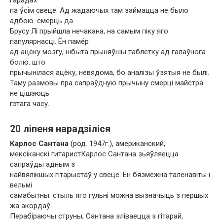
гарадах
па ўсім свеце. Ад жадаючых там займацца не было
адбою. смерць да
Брусу Лі прыйшла нечакана, на самым піку яго
папулярнасці. Ён памёр
ад ацёку мозгу, нібыта прыняўшы таблетку ад галаўнога
болю. што
прычынілася ацёку, невядома, бо аналізы ўзятыя не былі.
Таму размовы пра сапраўдную прычыну смерці майстра
не цішэюць
гэтага часу.
20 ліпеня нарадзіліся
Карлос Сантана
(род. 1947г.), американский,
мексіканскі гитаристКарлос Сантана зьяўляецца
сапраўды адным з
найвялікшых гітарыстаў у свеце. Ён бязмежна таленавіты і
вельмі
самабытны: стыль яго гульні можна вызначыць з першых
жа акордаў.
Перабіраючы струны, Сантана зліваецца з гітарай,