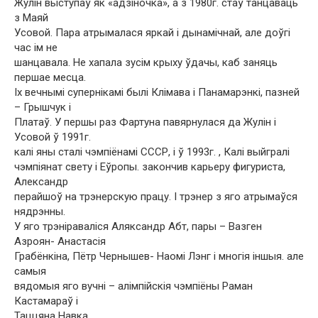
Жулін выступаў як «адзіночка», а з 1980г. стаў танцаваць
з Маяй
Усовой. Пара атрымалася яркай і дынамічнай, але доўгі
час ім не
шанцавала. Не хапала зусім крыху ўдачы, каб заняць
першае месца.
Іх вечнымі супернікамі былі Клімава і Панамарэнкі, пазней
– Грышчук і
Платаў. У першы раз Фартуна павярнулася да Жулін і
Усовой ў 1991г.
калі яны сталі чэмпіёнамі СССР, і ў 1993г. , Калі выйгралі
чэмпіянат свету і Еўропы. закончив карьеру фигуриста,
Александр
перайшоў на трэнерскую працу. І трэнер з яго атрымаўся
нядрэнны.
У яго трэніраваліся Аляксандр Абт, пары – Вазген
Азроян- Анастасія
Грабёнкіна, Пётр Чернышев- Наомі Лэнг і многія іншыя. але
самыя
вядомыя яго вучні – алімпійскія чэмпіёны Раман
Кастамараў і
Таццяна Навка.