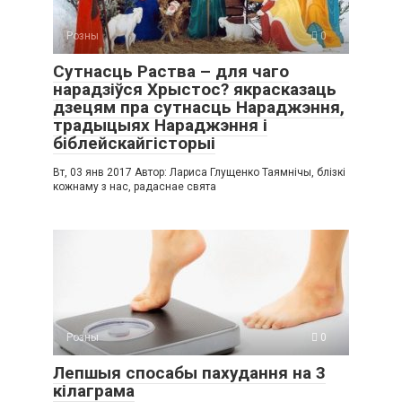
Розны
0
Сутнасць Раства – для чаго
нарадзіўся Хрыстос? якрасказаць
дзецям пра сутнасць Нараджэння,
традыцыях Нараджэння і
біблейскайгісторыі
Вт, 03 янв 2017 Автор: Лариса Глущенко Таямнічы, блізкі
кожнаму з нас, радаснае свята
Розны
0
Лепшыя спосабы пахудання на 3
кілаграма