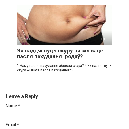
Розны
0
Як падцягнуць скуру на жываце
пасля пахудання іродаў?
1 Чаму пасля пахудання абвісла скура? 2 Як падцягнуць
скуру жывата пасля пахудання? 3
Leave a Reply
Name
*
Email
*