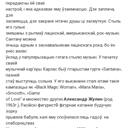
перадаючы ёй сваё
настрой, і яна адказвае яму ўзаемнасцю. Дзе заплача,
дзе
засмяецца, дзе закране нітачкі душы ці засмуткуе. Стыль
яго гульні
змяшаны з рытмаў лацінскай, амерыканскай, рок-музыкі.
Сантану можна
лічыць адным з заснавальнікам лацінскага рока, бо ён
унёс вялікі
ўклад у папулярызацыю гэтага стылю музыкі. У пачатку
сваёй
музычнай кар’еры Карлас быў гітарыстам гурта «Santana»,
пазней
стаў выступаць сольна. У яго выкананні сталі хітамі такія
кампазіцыі як «Black Magic Woman», «Maria Maria»,
«Smooth», «Game
of Love” и множество других.
Александр Жулин
(род.
1963г.), Расійскі фигуристВ фігурнае катанне будучую
зорку
прывяла бабуля, калі яму споўнілася пяць гадоў. на
спаборніцтвах