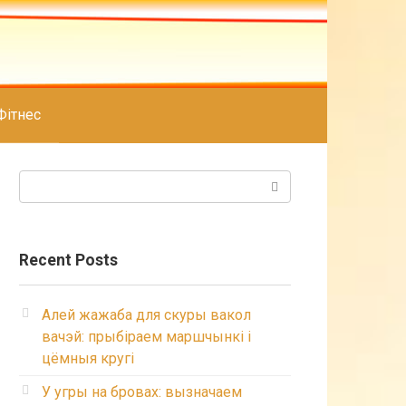
Фітнес
Search:
Recent Posts
Алей жажаба для скуры вакол
вачэй: прыбіраем маршчынкі і
цёмныя кругі
У угры на бровах: вызначаем