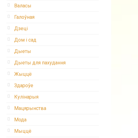
Валасы
Галоўная
Дзеці
Дом і сад
Дыеты
Дыеты для пахудання
Жыццё
Здароўе
Кулінарыя
Мацярынства
Мода
Мыццё