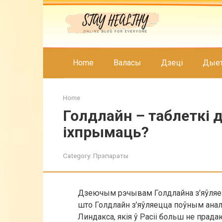
Skip
to
content
Home
Валасы
Дзеці
Дые
Home
Голдлайн – таблеткі 
іхпрымаць?
Category:
Прэпараты
Дзеючым рэчывам Голдлайна з’яўляецц
што Голдлайн з’яўляецца поўным анала
Линдакса, якія ў Расіі больш не прада