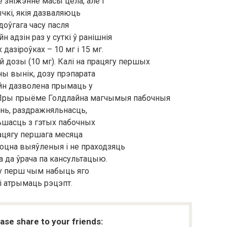
 зніжэнне масы цела, але і
кі, якія дазваляюць
доўгага часу пасля
адзін раз у суткі ў ранішнія
дазіроўках – 10 мг і 15 мг.
дозы (10 мг). Калі на працягу першых
ны вынік, дозу прэпарата
айн дазволена прымаць у
 Пры прыёме Голдлайна магчымыя пабочныя
сань, раздражняльнасць,
ьшасць з гэтых пабочных
ацягу першага месяца
оцна выяўленыя і не праходзяць
 да ўрача па кансультацыю.
му перш чым набыць яго
і атрымаць рэцэпт.
ease share to your friends: