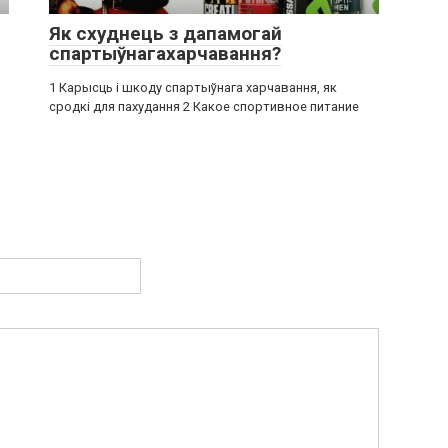
Як схуднець з дапамогай
спартыўнагахарчавання?
1 Карысць і шкоду спартыўнага харчавання, як
сродкі для пахудання 2 Какое спортивное питание