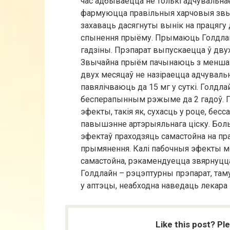
час адбываецца не толькі адчувальнае
фармуюцца правільныя харчовыя звыч
захаваць дасягнуты вынік на працягу 
спынення прыёму. Прымаюць Голдлайн 
гадзіны. Прэпарат выпускаецца ў двух 
Звычайна прыём пачынаюць з меншай 
двух месяцаў не назіраецца адчуваль
павялічваюць да 15 мг у суткі. Голдл
бесперапынным рэжыме да 2 гадоў.
эфекты, такія як, сухасць у роце, бес
павышэнне артэрыяльнага ціску. Бол
эфектаў праходзяць самастойна на пр
прымянення. Калі пабочныя эфекты м
самастойна, рэкамендуецца звярнуцца
Голдлайн – рэцэптурны прэпарат, та
у аптэцы, неабходна наведаць лекара 
Like this post? Pl