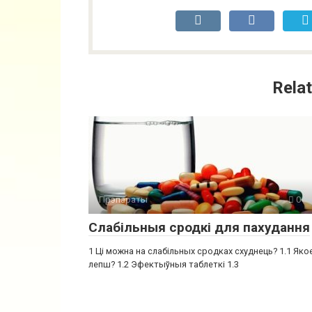
Relat
Прэпараты
0
Слабільныя сродкі для пахудання
1 Ці можна на слабільных сродках схуднець? 1.1 Яко
лепш? 1.2 Эфектыўныя таблеткі 1.3