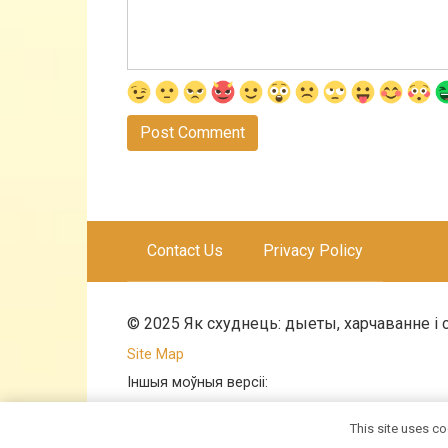
Contact Us
Privacy Policy
© 2025 Як схуднець: дыеты, харчаванне і 
Site Map
Іншыя моўныя версіі:
|
en
|
bg
|
sk
|
sl
|
hu
|
hr
|
cs
|
pl
|
mk
|
ro
| |
sr
|
bs
|
This site uses co