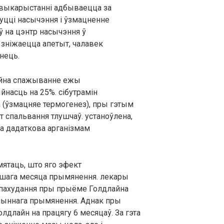
о выкарыстанні адбываецца за
уцці насычэння і ўзмацненне
ў на цэнтр насычэння ў
 зніжаецца апетыт, чалавек
нець.
айна спажыванне ежы
йнасць на 25%. сібутрамін
 (ўзмацняе термогенез), пры гэтым
т спальвання тлушчаў. устаноўлена,
а дадаткова арганізмам
.
ятаць, што яго эфект
ршага месяца прымянення. лекары
 пахудання пры прыёме Голдлайна
пыннага прымянення. Аднак пры
лайн на працягу 6 месяцаў. За гэта