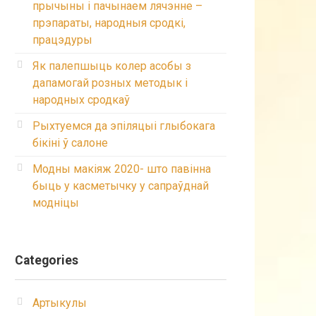
прычыны і пачынаем лячэнне –
прэпараты, народныя сродкі,
працэдуры
Як палепшыць колер асобы з
дапамогай розных методык і
народных сродкаў
Рыхтуемся да эпіляцыі глыбокага
бікіні ў салоне
Модны макіяж 2020- што павінна
быць у касметычку у сапраўднай
модніцы
Categories
Артыкулы