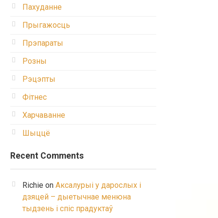
Пахуданне
Прыгажосць
Прэпараты
Розны
Рэцэпты
Фітнес
Харчаванне
Шыццё
Recent Comments
Richie
on
Аксалурыі у дарослых і
дзяцей – дыетычнае менюна
тыдзень і спіс прадуктаў