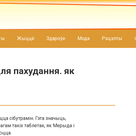
ты
Жыццё
Здароўе
Мода
Рэцэпты
для пахудання. як
а сібутрамін. Гэта значыць,
гам такіх таблетак, як Мерыда і
юцца.