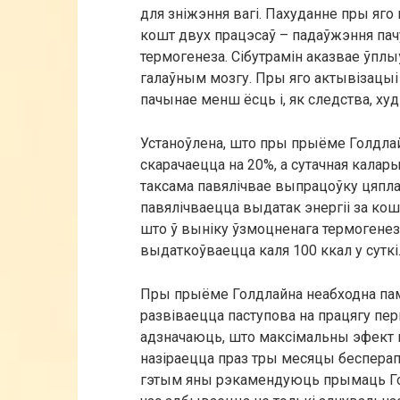
для зніжэння вагі. Пахуданне пры яг
кошт двух працэсаў – падаўжэння пач
термогенеза. Сібутрамін аказвае ўплы
галаўным мозгу. Пры яго актывізацыі
пачынае менш ёсць і, як следства, худ
Устаноўлена, што пры прыёме Голдл
скарачаецца на 20%, а сутачная калары
таксама павялічвае выпрацоўку цяпла
павялічваецца выдатак энергіі за кош
што ў выніку ўзмоцненага термогенез
выдаткоўваецца каля 100 ккал у суткі
Пры прыёме Голдлайна неабходна пам
развіваецца паступова на працягу пе
адзначаюць, што максімальны эфект
назіраецца праз тры месяцы беспера
гэтым яны рэкамендуюць прымаць Голд