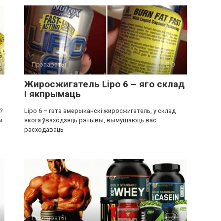
Прэпараты
0
Жиросжигатель Lipo 6 – яго склад
і якпрымаць
?
Lipo 6 – гэта амерыканскі жиросжигатель, у склад
ы
якога ўваходзяць рэчывы, вымушаюць вас
расходаваць
Прэпараты
0