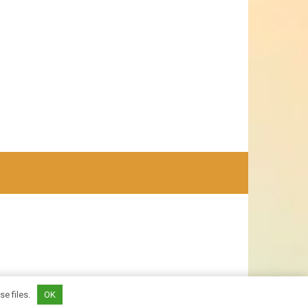
se files.
OK