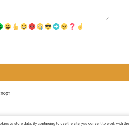
спорт
uk
|
be
|
fr
|
de
|
pt
|
es
|
it
|
kk
|
okies to store data. By continuing to use the site, you consent to work with the