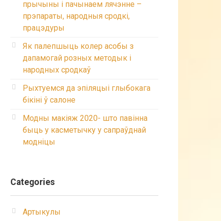
прычыны і пачынаем лячэнне –
прэпараты, народныя сродкі,
працэдуры
Як палепшыць колер асобы з
дапамогай розных методык і
народных сродкаў
Рыхтуемся да эпіляцыі глыбокага
бікіні ў салоне
Модны макіяж 2020- што павінна
быць у касметычку у сапраўднай
модніцы
Categories
Артыкулы