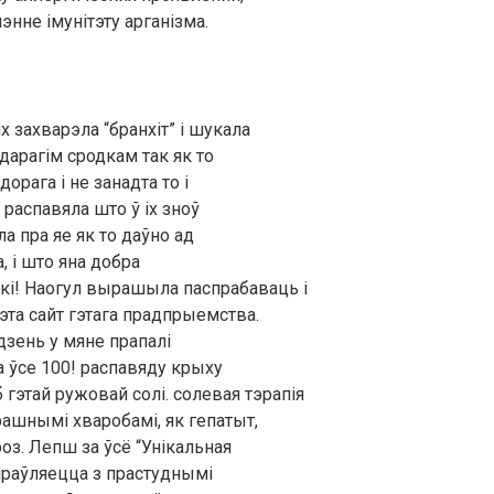
нне імунітэту арганізма.
 захварэла “бранхіт” і шукала
дарагім сродкам так як то
орага і не занадта то і
 распавяла што ў іх зноў
а пра яе як то даўно ад
, і што яна добра
ькі! Наогул вырашыла паспрабаваць і
гэта сайт гэтага прадпрыемства.
дзень у мяне прапалі
на ўсе 100! распавяду крыху
 гэтай ружовай солі. солевая тэрапія
рашнымі хваробамі, як гепатыт,
оз. Лепш за ўсё “Унікальная
праўляецца з прастуднымі