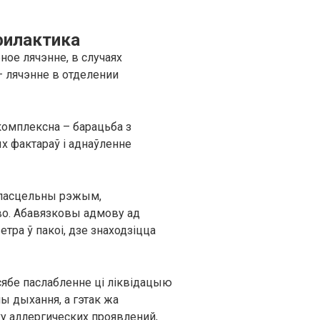
филактика
ое лячэнне, в случаях
 лячэнне в отделении
 комплексна – барацьба з
х фактараў і аднаўленне
 пасцельны рэжым,
тво. Абавязковы адмову ад
тра ў пакоі, дзе знаходзіцца
ябе паслабленне ці ліквідацыю
ы дыхання, а гэтак жа
у аллергических проявлений,