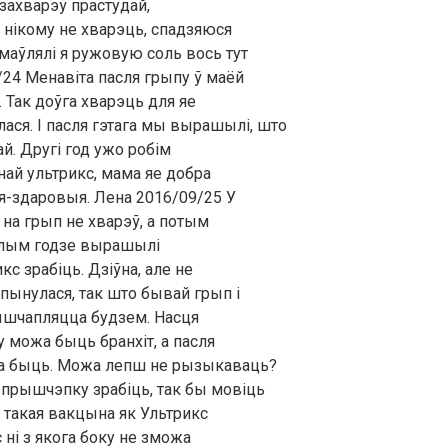
 захварэў прастудай,
ю нікому не хварэць, спадзяюся
амаўлялі я ружовую соль вось тут
0/24 Менавіта пасля грыпу ў маёй
. Так доўга хварэць для яе
лася. І пасля гэтага мы вырашылі, што
. Другі год ужо робім
й ультрикс, мама яе добра
ыя-здаровыя. Лена 2016/09/25 У
 на грып не хварэў, а потым
нулым годзе вырашылі
 зрабіць. Дзіўна, але не
пынулася, так што бывай грып і
рышчапляцца будзем. Насця
 можа быць бранхіт, а пасля
жа быць. Можа лепш не рызыкаваць?
прышчэпку зрабіць, так бы мовіць
 такая вакцына як Ультрикс
 ні з якога боку не зможа