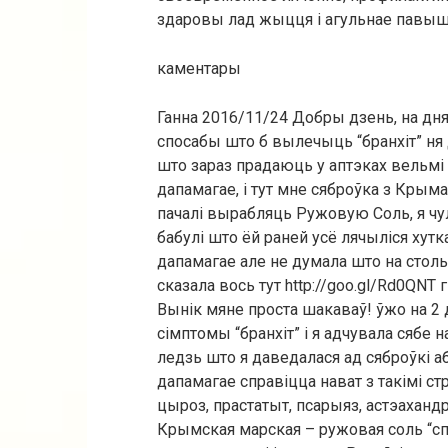
здаровы лад жыцця і агульнае павышэ
каментары
Ганна 2016/11/24 Добры дзень, на днях
спосабы што б вылечыць “бранхіт” ня 
што зараз прадаюць у аптэках вельмі д
дапамагае, і тут мне сяброўка з Крыма
пачалі вырабляць Ружовую Соль, я чул
бабулі што ёй раней усё лячыліся хутка
дапамагае але не думала што на стол
сказала вось тут http://goo.gl/Rd0QNT 
Вынік мяне проста шакаваў! ўжо на 2 
сімптомы “бранхіт” і я адчувала сябе 
ледзь што я даведалася ад сяброўкі аб
дапамагае справіцца нават з такімі ст
цыроз, прастатыт, псарыяз, астэахандр
Крымская марская – ружовая соль “с