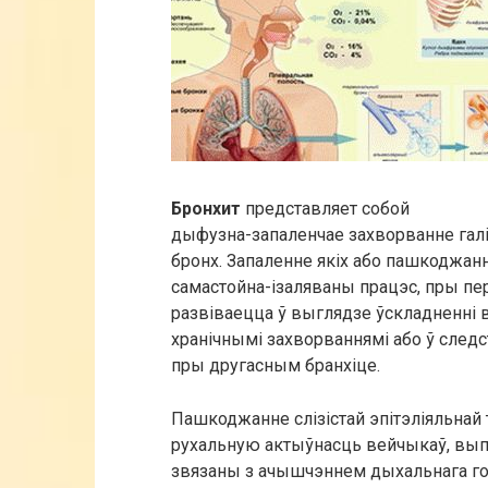
Бронхит
представляет собой
дыфузна-запаленчае захворванне галі
бронх. Запаленне якіх або пашкоджанн
самастойна-ізаляваны працэс, пры пер
развіваецца ў выглядзе ўскладненні 
хранічнымі захворваннямі або ў следс
пры другасным бранхіце.
Пашкоджанне слізістай эпітэліяльнай
рухальную актыўнасць вейчыкаў, выпр
звязаны з ачышчэннем дыхальнага го