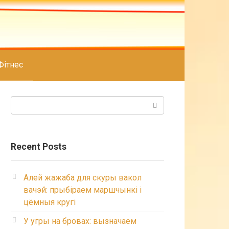
Фітнес
Search:
Recent Posts
Алей жажаба для скуры вакол
вачэй: прыбіраем маршчынкі і
цёмныя кругі
У угры на бровах: вызначаем