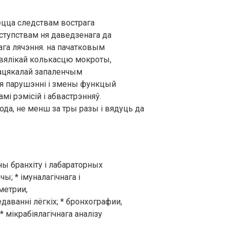
яецца следствам вострага
ступствам ня даведзенага да
ага лячэння. на пачатковым
евялікай колькасцю мокроты,
рацякалай запаленчым
я парушэнні і змены функцый
мі рэмісій і абвастрэнняў.
да, не менш за тры разы і вядуць да
ы бранхіту і лабараторных
чы; * імуналагічнага і
уметрии,
едаванні лёгкіх; * бронхографии,
* мікрабіялагічнага аналізу