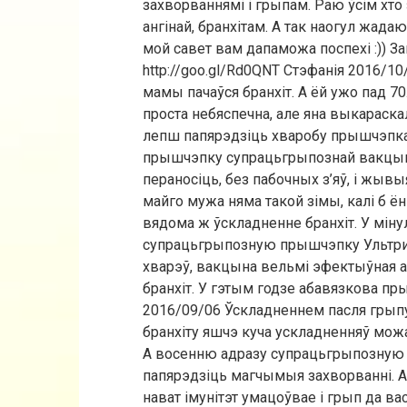
захворваннямі і грыпам. Раю ўсім хто
ангінай, бранхітам. А так наогул жада
мой савет вам дапаможа поспехі :)) З
http://goo.gl/Rd0QNT Стэфанія 2016/1
мамы пачаўся бранхіт. А ёй ужо пад 70
проста небяспечна, але яна выкараска
лепш папярэдзіць хваробу прышчэпкай
прышчэпку супрацьгрыпознай вакцына
пераносіць, без пабочных з’яў, і жыв
майго мужа няма такой зімы, калі б ён
вядома ж ўскладненне бранхіт. У мі
супрацьгрыпозную прышчэпку Ультрикс
хварэў, вакцына вельмі эфектыўная а
бранхіт. У гэтым годзе абавязкова п
2016/09/06 Ўскладненнем пасля грыпу
бранхіту яшчэ куча ускладненняў мо
А восенню адразу супрацьгрыпозную 
папярэдзіць магчымыя захворванні. А
нават імунітэт умацоўвае і грып да вас