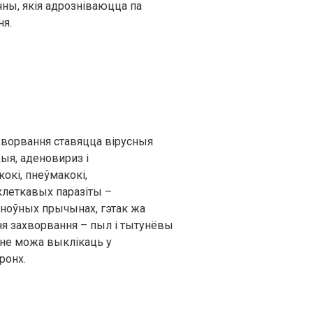
чны, якія адрозніваюцца па
ня.
хворвання ставяцца вірусныя
ыя, аденовириз і
окі, пнеўмакокі,
клеткавых паразіты –
асноўных прычынах, гэтак жа
я захворвання – пыл і тытунёвы
нне можа выклікаць у
ронх.