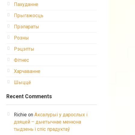
Пахуданне
Прыгажосць
Прэпараты
Розны
Рэцэпты
Фітнес
Харчаванне
Шыццё
Recent Comments
Richie
on
Аксалурыі у дарослых і
дзяцей – дыетычнае менюна
тыдзень і спіс прадуктаў