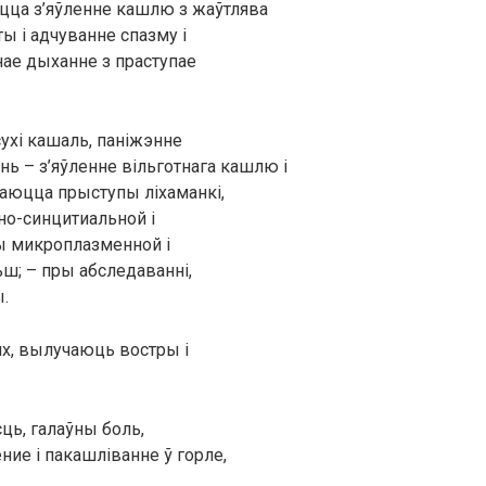
цца з’яўленне кашлю з жаўтлява
ы і адчуванне спазму і
анае дыханне з праступае
сухі кашаль, паніжэнне
нь – з’яўленне вільготнага кашлю і
аюцца прыступы ліхаманкі,
о-синцитиальной і
ры микроплазменной і
ьш; – пры абследаванні,
.
нх, вылучаюць востры і
сць, галаўны боль,
ие і пакашліванне ў горле,