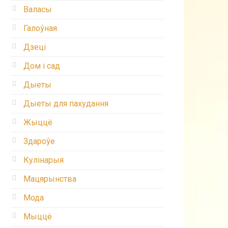
Валасы
Галоўная
Дзеці
Дом і сад
Дыеты
Дыеты для пахудання
Жыццё
Здароўе
Кулінарыя
Мацярынства
Мода
Мыццё