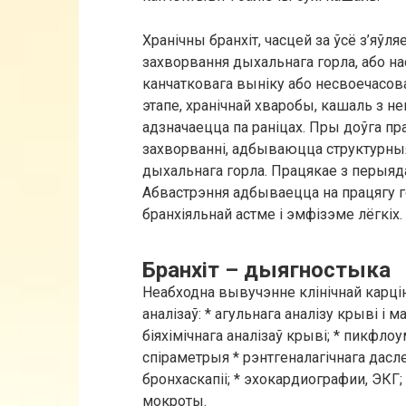
Хранічны бранхіт, часцей за ўсё з’яўл
захворвання дыхальнага горла, або на
канчатковага выніку або несвоечасов
этапе, хранічнай хваробы, кашаль з н
адзначаецца па раніцах. Пры доўга п
захворванні, адбываюцца структурны
дыхальнага горла. Працякае з перыяда
Абвастрэння адбываецца на працягу го
бранхіяльнай астме і эмфізэме лёгкіх.
Бранхіт – дыягностыка
Неабходна вывучэнне клінічнай карцін
аналізаў: * агульнага аналізу крыві і ма
біяхімічнага аналізаў крыві; * пикфло
спіраметрыя * ​​рэнтгеналагічнага дасл
бронхаскапіі; * эхокардиографии, ЭКГ; 
мокроты.