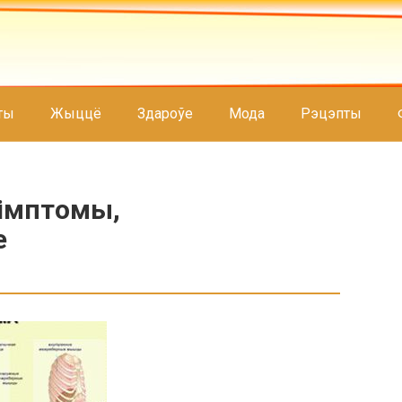
ты
Жыццё
Здароўе
Мода
Рэцэпты
сімптомы,
е