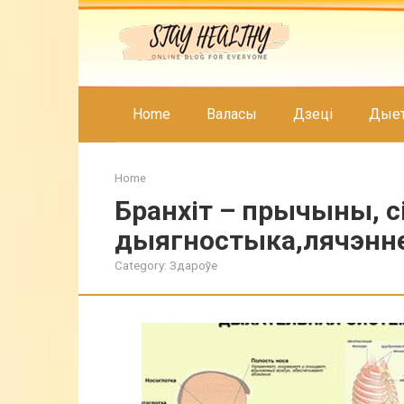
Skip
to
content
Home
Валасы
Дзеці
Дые
Home
Бранхіт – прычыны, 
дыягностыка,лячэнн
Category:
Здароўе