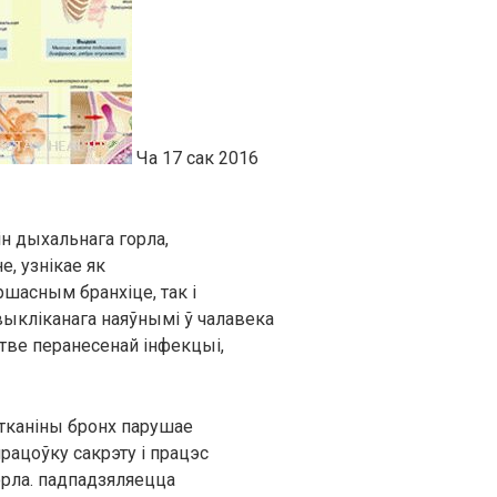
Ча 17 сак 2016
н дыхальнага горла,
е, узнікае як
шасным бранхіце, так і
выкліканага наяўнымі ў чалавека
тве перанесенай інфекцыі,
 тканіны бронх парушае
ацоўку сакрэту і працэс
рла. падпадзяляецца