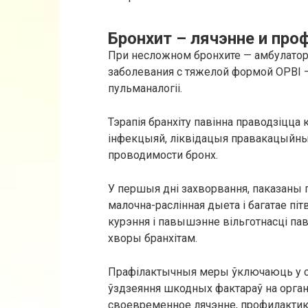
Бронхит – лячэнне и про
При несложном бронхите — амбулаторн
заболевания с тяжелой формой ОРВІ –
пульманалогіі.
Тэрапія бранхіту павінна праводзіцца
інфекцыяй, ліквідацыя правакацыйны
проводимости бронх.
У першыя дні захворвання, паказаны
малочна-раслінная дыета і багатае пі
курэння і павышэнне вільготнасці паве
хворы бранхітам.
Прафілактычныя меры ўключаюць у с
ўздзеяння шкодных фактараў на орган
своевременное лячэнне, профилактик