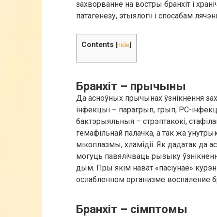
захворванне на востры бранхіт і храні
патагенезу, этыялогіі і спосабам лячэн
Contents
[
hide
]
Бранхіт – прычыны
Да асноўных прычынах ўзнікнення за
інфекцыі – парагрып, грып, РС-інфекц
бактэрыяльныя – стрэптакокі, стафілак
гемафільнай палачка, а так жа ўнутры
мікоплазмы, хламідіі. Як дадатак да 
могуць павялічваць рызыку ўзнікненн
дым. Пры якім нават «пасіўнае» курэ
ослабленном организме воспаление б
Бранхіт – сімптомы