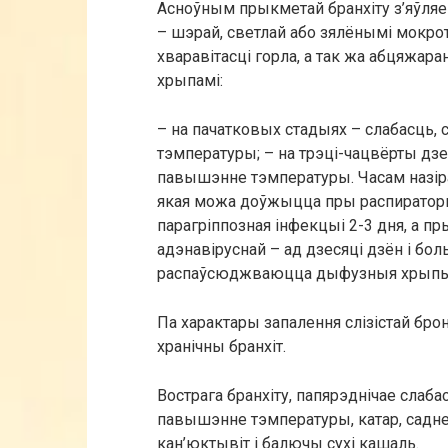
Асноўным прыкметай бранхіту з’яўляе
– шэрай, светлай або зялёнымі мокрот
хваравітасці горла, а так жа абцяжар
хрыпамі:
– на пачатковых стадыях – слабасць, 
тэмпературы; – на трэці-чацвёрты дзе
павышэнне тэмпературы. Часам назір
якая можа доўжыцца пры распираторн
парагріппозная інфекцыі 2-3 дня, а п
адэнавіруснай – ад дзесяці дзён і бол
распаўсюджваюцца дыфузныя хрыпы
Па характары запалення слізістай бро
хранічны бранхіт.
Вострага бранхіту, папярэднічае слаба
павышэнне тэмпературы, катар, саднен
кан’юктывіт і балючы сухі кашаль.