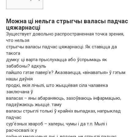
Можна ці нельга стрыгчы валасы падчас
цяжарнасці
Зуществует довольно распространенная точка зрения,
что нельзя
стрыгчы валасы падчас цяжарнасці. Як ставіцца да
такога
думку: ці варта прыслухацца або ўспрымаць як
забабоны? адкуль
пайшло гэтае павер’е? Аказваецца, «вінаватыя» ў гэтым
нашы даўнія
продкі, якія лічылі, што жыццёвая сіла чалавека
заключана ў
валасах – яны абараняюць, захоўваюць інфармацыю,
падаўжаюць жыццё. таму
валасы стрыглі толькі ў крайніх выпадках, напрыклад
падчас
сур’ёзных хвароб – халеры, чумы і да т.п. Мылі і
расчосвалі іх у
пэўныя месяцовыя дні, і, вядома, не стрыглі падчас