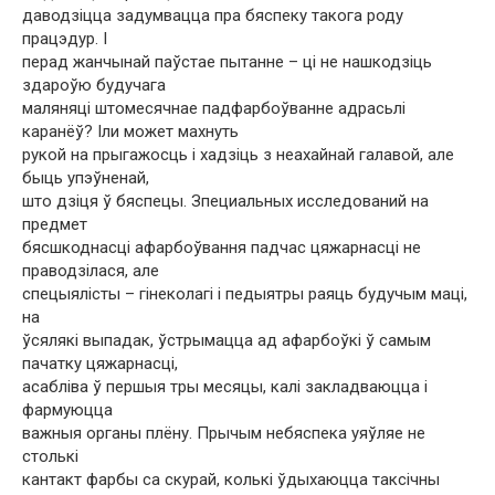
даводзіцца задумвацца пра бяспеку такога роду
працэдур. І
перад жанчынай паўстае пытанне – ці не нашкодзіць
здароўю будучага
маляняці штомесячнае падфарбоўванне адрасьлі
каранёў? Іли может махнуть
рукой на прыгажосць і хадзіць з неахайнай галавой, але
быць упэўненай,
што дзіця ў бяспецы. Зпециальных исследований на
предмет
бясшкоднасці афарбоўвання падчас цяжарнасці не
праводзілася, але
спецыялісты – гінеколагі і педыятры раяць будучым маці,
на
ўсялякі выпадак, ўстрымацца ад афарбоўкі ў самым
пачатку цяжарнасці,
асабліва ў першыя тры месяцы, калі закладваюцца і
фармуюцца
важныя органы плёну. Прычым небяспека уяўляе не
столькі
кантакт фарбы са скурай, колькі ўдыхаюцца таксічны