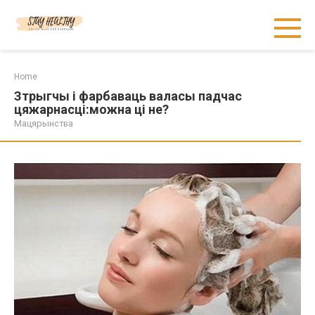
Skip
to
content
Home
Зтрыгчы і фарбаваць валасы падчас
цяжарнасці:можна ці не?
Мацярынства