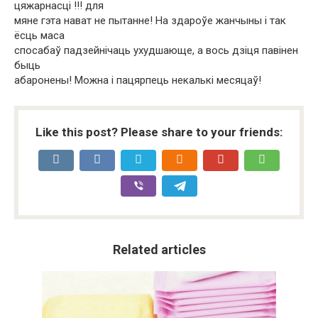
цяжарнасці !!! для
мяне гэта нават не пытанне! На здароўе жанчыны і так
ёсць маса
спосабаў падзейнічаць ухудшающе, а вось дзіця павінен
быць
абаронены! Можна і пацярпець некалькі месяцаў!
Like this post? Please share to your friends:
Related articles