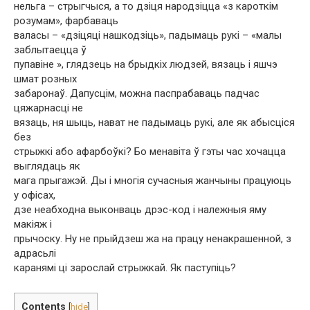
нельга – стрыгчыся, а то дзіця народзіцца «з кароткім
розумам», фарбаваць
валасы – «дзіцяці нашкодзіць», падымаць рукі – «малы
заблытаецца ў
пупавіне », глядзець на брыдкіх людзей, вязаць і яшчэ
шмат розных
забаронаў. Дапусцім, можна паспрабаваць падчас
цяжарнасці не
вязаць, ня шыць, нават не падымаць рукі, але як абысціся
без
стрыжкі або афарбоўкі? Бо менавіта ў гэты час хочацца
выглядаць як
мага прыгажэй. Ды і многія сучасныя жанчыны працуюць
у офісах,
дзе неабходна выконваць дрэс-код і належныя яму
макіяж і
прычоску. Ну не прыйдзеш жа на працу ненакрашенной, з
адрасьлі
каранямі ці зарослай стрыжкай. Як паступіць?
Contents
[
hide
]