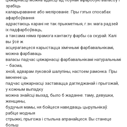
цяжарнасці можна адысці ад поўнай афарбоўкі валасоў і
зрабіць
каларыраванне або мелірованіе. Пры гэтых спосабах
афарбоўвання
адрастаюць карані не так прыкметныя, г.зн. мага радзей
іх падфарбоўваць,
а таксама няма прамога кантакту фарбы са скурай. Калі
вы ўсё ж
асцерагаецеся карыстацца хімічнымі фарбавальнікамі,
можна фарбаваць
валасы падчас цяжарнасці фарбавальнікамі натуральнымі
– басма,
хной, адварам луковой шалупіны, настоем рамонка. Пры
імкненні ць
падчас цяжарнасці заставацца дагледжанай і прыгожай,
у кожным выпадку
можна знайсці выхад, было б жаданне. таму, девушки,
женщины,
будучыя мамы, ня бойцеся наведваць цырульнікаў.
рабіце модныя
стрыжкі, прыгожа і стыльна апранайцеся. Вы станеце
больш