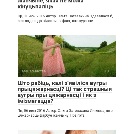
жанчыне, якая не можа
кінуцьпаліць
Ср, 01 июн 2016 Автор: Ольга Затевахина Здавалася б,
разглядаецца відавочны факт, што курэнне
Мацярынства
0
Што рабіць, калі з’явіліся вугры
прыцяжарнасці? Ці так страшныя
вугры пры цяжарнасці і як з
імізмагацца?
Пн, 06 июн 2016 Автор: Ольга Затевахина Лічыцца, што
цяжарнасць фарбуе жанчыну. Пра гэта