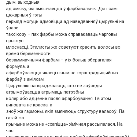
дым, выходныя
ад аміяку, які змяшчаецца ў фарбавальнік. Ды і самі
цяжарныя ў гэты
перыяд могуць адмовіцца ад наведванняў цырульні на
ўвазе
таксікозу – пах фарбы можа справакаваць чарговы
прыступ
млоснасці. Зтилисты же советуют красить волосы во
время беременности
безаммиачными фарбамі – у іх больш зберагалая
формула, а
афарбоўваюцца якасці нічым не горш традыцыйных
фарбаў з аміякам.
Цырульнікі папярэджваюць, што не заўсёды
атрымоўваецца атрымаць патрэбны
колер або адценне пасля афарбоўвання. І в этом
виновата не краска, а
зноў жа гармоны, якія змяняюць структуру валасоў. Па
гэтай жа
прычыне можа не «схапіцца» хімічная рассыпалася. На
час