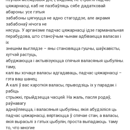
цяжарнасці, каб не пазбаўляць сябе дадатковай
абароны. усе гэтыя
забабоны цягнуцца не адно стагоддзе, але акрамя
забабонаў нічога не
нясуць. У арганізме падчас цяжарнасці ідзе гарманальная
перабудова, што станоўчым чынам адбіваецца валасах і
іх
знешнім выглядзе – яны становяцца гушчы, шаўкавісты,
хутчэй растуць,
абуджаюцца і актывізуюцца спячыя валасяныя цыбуліны.
таму,
калі вы хочаце валасы адгадаваць, падчас цяжарнасці –
гэта ваш шанец.
А калі ў вас кароткія валасы, прыводзіць іх у парадак і
рабіць
стрыжкі, прыйдзецца часцей. На жаль, пасля родаў,
раўнавагу
аднаўляецца, і валасяныя цыбуліны, якія абудзіліся ць
падчас цяжарнасці, вяртаюцца ў спячае стан, а валасы,
якія вырасьлі з гэтых цыбулін, проста выпадаюць. таму
то, что многие