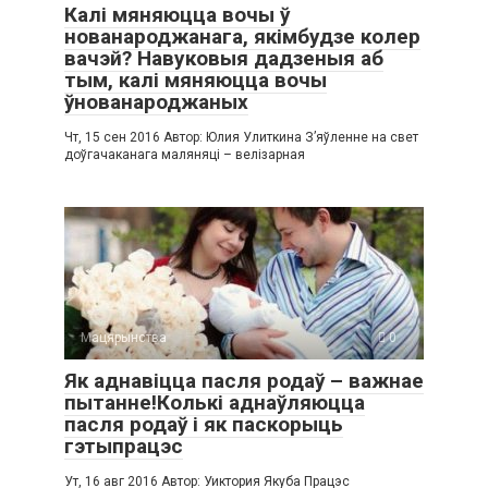
Калі мяняюцца вочы ў
нованароджанага, якімбудзе колер
вачэй? Навуковыя дадзеныя аб
тым, калі мяняюцца вочы
ўнованароджаных
Чт, 15 сен 2016 Автор: Юлия Улиткина З’яўленне на свет
доўгачаканага маляняці – велізарная
Мацярынства
0
Як аднавіцца пасля родаў – важнае
пытанне!Колькі аднаўляюцца
пасля родаў і як паскорыць
гэтыпрацэс
Ут, 16 авг 2016 Автор: Уиктория Якуба Працэс