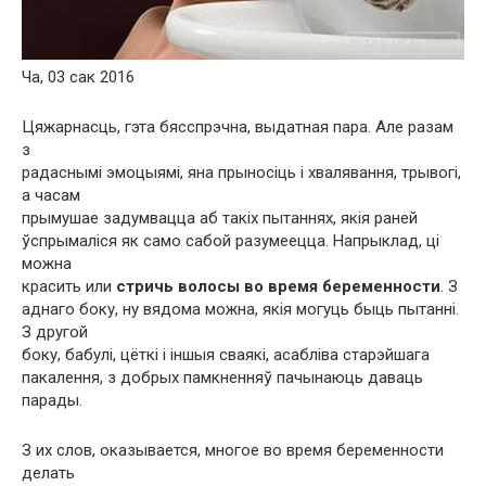
Ча, 03 сак 2016
Цяжарнасць, гэта бясспрэчна, выдатная пара. Але разам
з
радаснымі эмоцыямі, яна прыносіць і хвалявання, трывогі,
а часам
прымушае задумвацца аб такіх пытаннях, якія раней
ўспрымаліся як само сабой разумеецца. Напрыклад, ці
можна
красить или
стричь волосы во время беременности
. З
аднаго боку, ну вядома можна, якія могуць быць пытанні.
З другой
боку, бабулі, цёткі і іншыя сваякі, асабліва старэйшага
пакалення, з добрых памкненняў пачынаюць даваць
парады.
З их слов, оказывается, многое во время беременности
делать