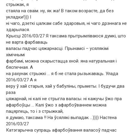
стрыжак, я
стаяла на сваім. ну, як жа! В таком возрасте, да без
укладки!))) І
ні чаго, дзеткі цалкам сабе здаровыя, ні чаго дрэннага не
здарылася.
Крысці 2016/03/27 Я таксама прытрымліваюся думкі, што
не варта фарбаваць
валасы падчас цяжарнасці. Прынамсі – усялякімі
хімічнымі
фарбамі, можна скарыстацца хной. яна натуральная і
бяспечная. А
на рахунак стрыжкі … я б не стала рызыкаваць. Улада
2016/03/27 А я
веру ў хай старыя, хай у бабуліны, прыметы. І будучи два
раза
цяжарнай, ні калі не стрыгла валасы. ні кажучы ўжо пра
афарбоўцы … Калі ўжо з афарбоўваннем можна
пацярпець, то і з стрыжкай,
я думаю, таксама !! На ўсялякі выпадак …)))) Настена
2016/03/27
Катэгарычна супраць афарбоўвання валасоў падчас