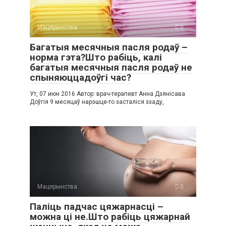
Мацярынства
0
Багатыя месячныя пасля родаў –
норма гэта?Што рабіць, калі
багатыя месячныя пасля родаў не
спыняюццадоўгі час?
Ут, 07 июн 2016 Автор: врач-терапевт Анна Дзянісава
Доўгія 9 месяцаў нарэшце-то засталіся ззаду,
Мацярынства
0
Паліць падчас цяжарнасці –
можна ці не.Што рабіць цяжарнай