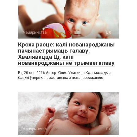
Мацярынства
0
Кроха расце: калі нованароджаны
пачынаетрымаць галаву.
Хвалявацца Ці, калі
нованароджаны не трымаегалаву
Вт, 20 сен 2016 Автор: Юлия Улиткина Калі маладыя
бацькі ўпершыню застаюцца з нованароджаным
Мацярынства
0