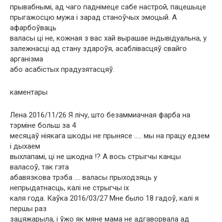
прывабнымі, ад чаго паднімеце сабе настрой, пацешыце
прыгажосцю мужа і зарад станоўчых эмоцый. А
афарбоўваць
валасы ці не, кожная з вас хай вырашае індывідуальна, у
залежнасці ад стану здароўя, асаблівасцяў свайго
арганізма
або асабістых прадузятасцяў.
каментары
Лена 2016/11/26 Я лічу, што безаммиачная фарба на
тэрміне больш за 4
месяцаў ніякага шкоды не прынясе ….. мы на працу едзем
і дыхаем
выхлапамі, ці не шкодна !? А вось стрыгчы канцы
валасоў, так гэта
абавязкова трэба …. валасы прыходзяць у
непрыдатнасць, калі не стрыгчы іх
каля года. Каўка 2016/03/27 Мне было 18 гадоў, калі я
першы раз
зацяжарыла, і ўжо як мяне мама не адгаворвала ад