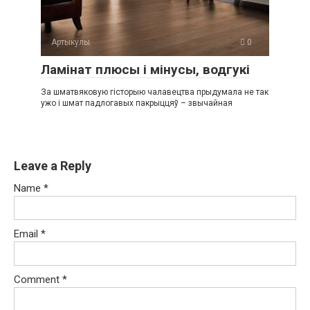
Артыкулы
0
Ламінат плюсы і мінусы, водгукі
За шматвяковую гісторыю чалавецтва прыдумала не так
ужо і шмат падлогавых пакрыццяў – звычайная
Leave a Reply
Name
*
Email
*
Comment
*