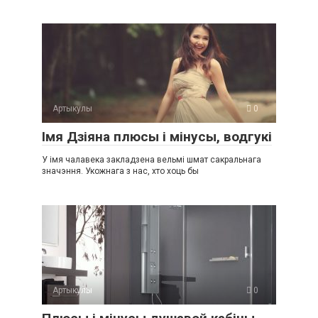
Артыкулы
0
Імя Дзіяна плюсы і мінусы, водгукі
У імя чалавека закладзена вельмі шмат сакральнага
значэння. Укожнага з нас, хто хоць бы
Артыкулы
0