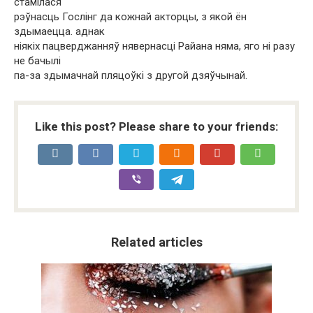
стамілася
рэўнасць Гослінг да кожнай акторцы, з якой ён
здымаецца. аднак
ніякіх пацверджанняў нявернасці Райана няма, яго ні разу
не бачылі
па-за здымачнай пляцоўкі з другой дзяўчынай.
Like this post? Please share to your friends:
Related articles