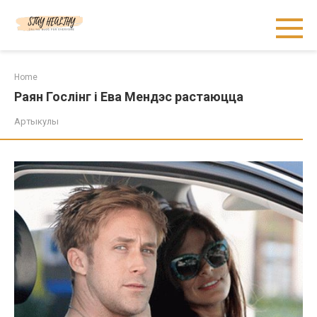
Skip
to
content
Home
Раян Гослінг і Ева Мендэс растаюцца
Артыкулы