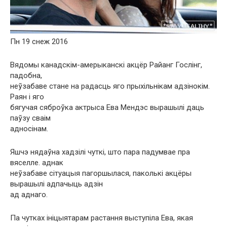
Пн 19 снеж 2016
Вядомы канадскім-амерыканскі акцёр Райанг Гослінг,
падобна,
неўзабаве стане на радасць яго прыхільнікам адзінокім.
Раян і яго
бягучая сяброўка актрыса Ева Мендэс вырашылі даць
паўзу сваім
адносінам.
Яшчэ нядаўна хадзілі чуткі, што пара падумвае пра
вяселле. аднак
неўзабаве сітуацыя пагоршылася, паколькі акцёры
вырашылі адпачыць адзін
ад аднаго.
Па чутках ініцыятарам растання выступіла Ева, якая