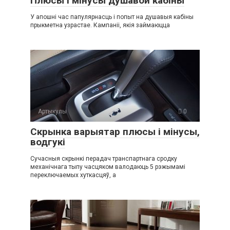
Плюсы і мінусы душавой кабіны
У апошні час папулярнасць і попыт на душавыя кабіны
прыкметна узрастае. Кампаніі, якія займаюцца
Артыкулы
0
Скрынка варыятар плюсы і мінусы,
водгукі
Сучасныя скрынкі перадач транспартнага сродку
механічнага тыпу часцяком валодаюць 5 рэжымамі
переключаемых хуткасцяў, а