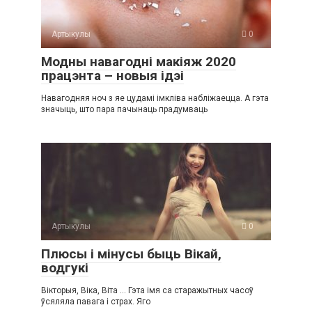
Артыкулы
0
Модны навагодні макіяж 2020
працэнта – новыя ідэі
Навагодняя ноч з яе цудамі імкліва набліжаецца. А гэта
значыць, што пара пачынаць прадумваць
Артыкулы
0
Плюсы і мінусы быць Вікай,
водгукі
Вікторыя, Віка, Віта … Гэта імя са старажытных часоў
ўсяляла павага і страх. Яго