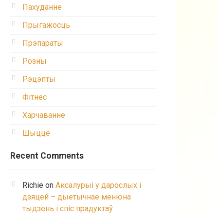
Пахуданне
Прыгажосць
Прэпараты
Розны
Рэцэпты
Фітнес
Харчаванне
Шыццё
Recent Comments
Richie
on
Аксалурыі у дарослых і
дзяцей – дыетычнае менюна
тыдзень і спіс прадуктаў