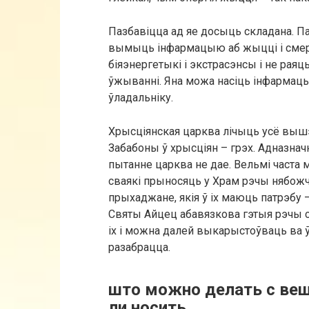
Пазбавіцца ад яе досыць складана. 
вымыць інфармацыю аб жыцці і смерц
біяэнергетыкі і экстрасэнсы і не раяц
ўжыванні. Яна можа насіць інфармац
ўладальніку.
Хрысціянская царква лічыць усё вышэ
Забабоны ў хрысціян – грэх. Адназнач
пытанне царква не дае. Вельмі часта 
сваякі прыносяць у Храм рэчы нябожч
прыхаджане, якія ў іх маюць патрэбу –
Святы Айцец абавязкова гэтыя рэчы с
іх і можна далей выкарыстоўваць ва 
разабрацца.
што можно делать с ве
ли носить