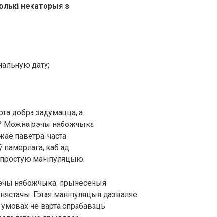
олькі некаторыя з
нальную дату;
арта добра задумацца, а
га? Можна рэчы нябожчыка
ае паветра. часта
ў памерлага, каб ад
ую простую маніпуляцыю.
рэчы нябожчыка, прынесеныя
 нястачы. Гэтая маніпуляцыя дазваляе
х умовах не варта спрабаваць