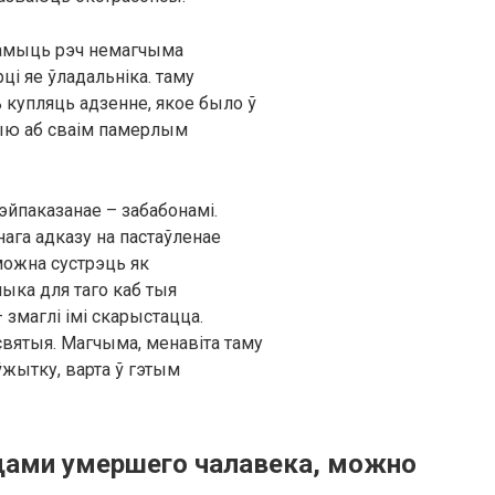
Памыць рэч немагчыма
і яе ўладальніка. таму
ь купляць адзенне, якое было ў
ыю аб сваім памерлым
йпаказанае – забабонамі.
нага адказу на пастаўленае
можна сустрэць як
ыка для таго каб тыя
 змаглі імі скарыстацца.
вятыя. Магчыма, менавіта таму
ўжытку, варта ў гэтым
щами умершего чалавека, можно