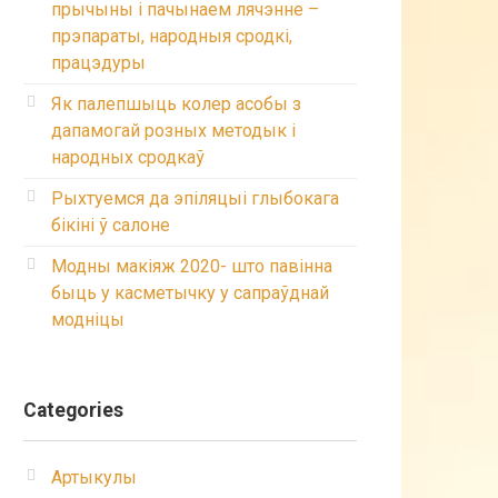
прычыны і пачынаем лячэнне –
прэпараты, народныя сродкі,
працэдуры
Як палепшыць колер асобы з
дапамогай розных методык і
народных сродкаў
Рыхтуемся да эпіляцыі глыбокага
бікіні ў салоне
Модны макіяж 2020- што павінна
быць у касметычку у сапраўднай
модніцы
Categories
Артыкулы