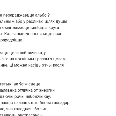
уша перараджаецца альбо ў
льным або ў раслінах. шлях душы
та магчымасць выйсці з круга
. Калі чалавек пры жыцці свае
ерародзіцца.
ваць цела нябожчыка, у
 яго на вогнішчы і разам з целам
анне, ці можна насіць рэчы пасля
гетыкі ва ўсім свеце
чалавека отлична от энергии
лядаючы рэчы нябожчыкаў,
аднасцю сказаць што былы гаспадар
ае, яна халодная і больш
казваюць экстрасэнсы.