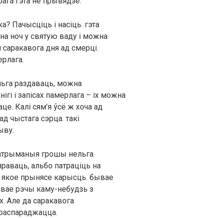
рага гэта не прывядзе.
? Пачысціць і насіць. гэта
 на ноч у святую ваду і можна
я саракавога дня ад смерці.
рлага.
льга раздаваць, можна
нігі і запісах памерлага – іх можна
це. Калі сям’я ўсё ж хоча ад
ад чыстага сэрца. такі
ыву.
о атрыманыя грошы нельга
яраваць, альбо патраціць на
, якое прынясе карысць. бывае
свае рэчы каму-небудзь з
х. Але да саракавога
і распараджацца.