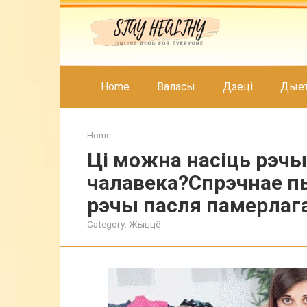
Skip
to
content
Home
Валасы
Дзеці
Дые
Home
Ці можна насіць рэчы
чалавека?Спрэчнае пы
рэчы пасля памерлаг
Category:
Жыццё