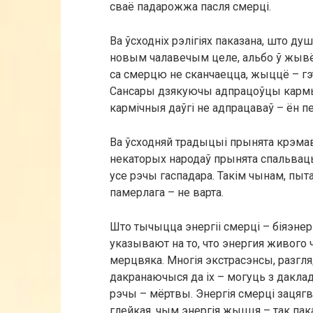
сваё падарожжа пасля смерці.
Ва ўсходніх рэлігіях паказана, што д
новым чалавечым целе, альбо ў жывё
са смерцю не сканчаецца, жыццё – гэ
Сансары дзякуючы адпрацоўцы кармы
кармічныя даўгі не адпрацаваў – ён п
Ва ўсходняй традыцыі прынята крэма
некаторых народаў прынята спальваць
усе рэчы гаспадара. Такім чынам, пыт
памерлага – не варта.
Што тычыцца энергіі смерці – біяэнер
указывают на то, что энергия живого 
мерцвяка. Многія экстрасэнсы, разг
дакранаючыся да іх – могуць з дакл
рэчы – мёртвы. Энергія смерці зацягв
глейкая, чым энергія жыцця – так па