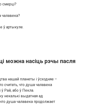
о смерці?
а чалавека?
е ў артыкуле.
 ці можна насіць рэчы пасля
цтва нашай планеты і ўсходняе –
то считать, что душа чалавека
 ў Рай, або ў Пекла.
іку некалькі выдатная ад
, что душа чалавека продолжает