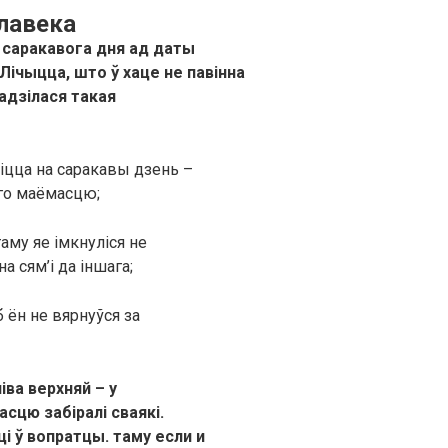
лавека
 саракавога дня ад даты
ічыцца, што ў хаце не павінна
адзілася такая
іцца на саракавы дзень –
яго маёмасцю;
аму яе імкнуліся не
а сям’і да іншага;
 ён не вярнуўся за
іва верхняй – у
сцю забіралі сваякі.
і ў вопратцы. таму если и