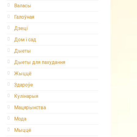
Валасы
Галоўная
Дзеці
Дом і сад
Дыеты
Дыеты для пахудання
Жыццё
Здароўе
Кулінарыя
Мацярынства
Мода
Мыццё