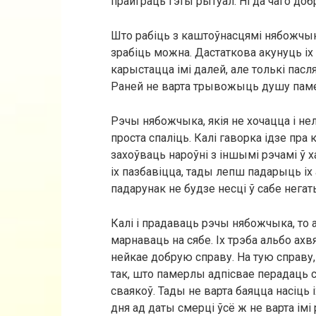
прайграць гэты рытуал. Ні да чаго доб
Што рабіць з каштоўнасцямі нябожчыка
зрабіць можна. Дастаткова акунуць іх
карыстацца імі далей, але толькі пасл
Раней не варта трывожыць душу паме
Рэчы нябожчыка, якія не хочацца і не
проста спаліць. Калі гаворка ідзе пра к
захоўваць нароўні з іншымі рэчамі ў ха
іх пазбавіцца, тады лепш падарыць іх 
падарунак не будзе несці ў сабе негат
Калі і прадаваць рэчы нябожчыка, т
марнаваць на сябе. Іх трэба альбо ахв
нейкае добрую справу. На тую справу
так, што памерлы адпісвае перадаць 
сваякоў. Тады не варта баяцца насіць і
дня ад даты смерці ўсё ж не варта ім