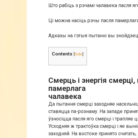
Што рабіць з рэчамі чалавека пасля яг
Ці можна насіць рэчы пасля памерлаг
Адказы на гэтыя пытанні вы знойдзец
Contents
[
hide
]
Смерць і энергія смерці,
памерлага
чалавека
Да пытання смерці заходняе насельні
ставяцца па-рознаму. На западе приня
ўзносіцца пасля яго смерці і трапляе ці
Усходняя ж трактоўка смерці і яе вын
заходняй. На востоке принято считать