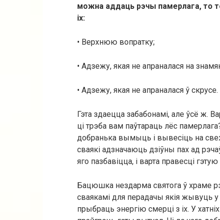
можна аддаць рэчы памерлага, то т
іх:
• Верхнюю вопратку;
• Адзежу, якая не апраналася на знамя
• Адзежу, якая не апраналася ў скрусе.
Гэта здаецца забабонамі, але ўсё ж. В
ці трэба вам паўтараць лёс памерла
добранька вымыць і вывесіць на свеж
сваякі адзначаюць дзіўны пах ад рэча
яго пазбавіцца, і варта правесці гэт
Бацюшка нездарма святога ў храме 
сваякамі для перадачы якія жывуць у
прыбраць энергію смерці з іх. У хатні