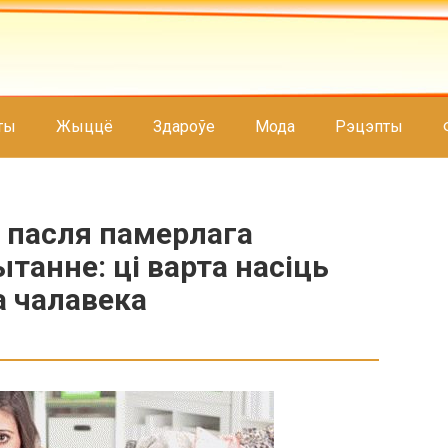
ты
Жыццё
Здароўе
Мода
Рэцэпты
 пасля памерлага
танне: ці варта насіць
а чалавека