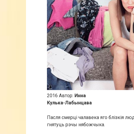
2016 Автор:
Инна
Кулька-Лабынцава
Пасля смерці чалавека яго блізкія люд
гнятуць рэчы нябожчыка.