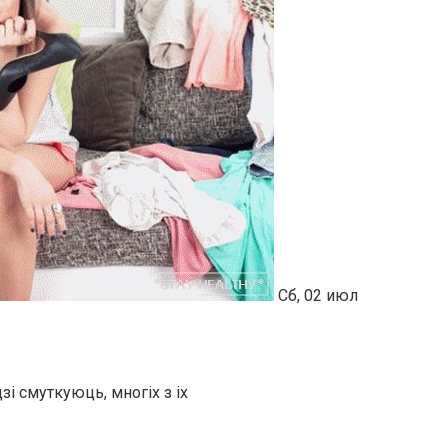
Сб, 02 июл
зі смуткуюць, многіх з іх