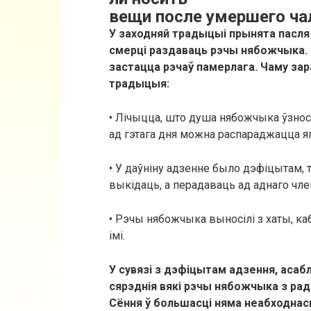
вещи после умершего ча
У заходняй традыцыі прынята пасля
смерці раздаваць рэчы нябожчыка. Л
застацца рэчаў памерлага. Чаму зар
традыцыя:
• Лічыцца, што душа нябожчыка ўзнос
ад гэтага дня можна распараджацца 
• У даўніну адзенне было дэфіцытам, т
выкідаць, а перадаваць ад аднаго член
• Рэчы нябожчыка выносілі з хаты, каб
імі.
У сувязі з дэфіцытам адзення, асабл
сярэднія вякі рэчы нябожчыка з рада
Сёння ў большасці няма неабходнасц