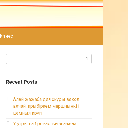
Фітнес
Search:
Recent Posts
Алей жажаба для скуры вакол
вачэй: прыбіраем маршчынкі і
цёмныя кругі
У угры на бровах: вызначаем