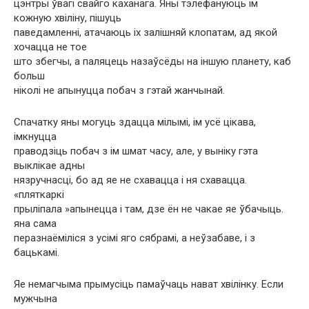
цэнтры ўвагі свайго каханага. Яны тэлефануюць ім
кожную хвіліну, пішуць
паведамленні, атачаюць іх залішняй клопатам, ад якой
хочацца не тое
што збегчы, а паляцець назаўсёды на іншую планету, каб
больш
ніколі не апынуцца побач з гэтай жанчынай.
Спачатку яны могуць здацца мілымі, ім усё цікава,
імкнуцца
праводзіць побач з ім шмат часу, але, у выніку гэта
выклікае адны
нязручнасці, бо ад яе не схавацца і ня схавацца.
«пляткаркі
прыліпала »апынецца і там, дзе ён не чакае яе ўбачыць.
яна сама
перазнаёміліся з усімі яго сябрамі, а неўзабаве, і з
бацькамі.
Яе немагчыма прымусіць памаўчаць нават хвілінку. Если
мужчына