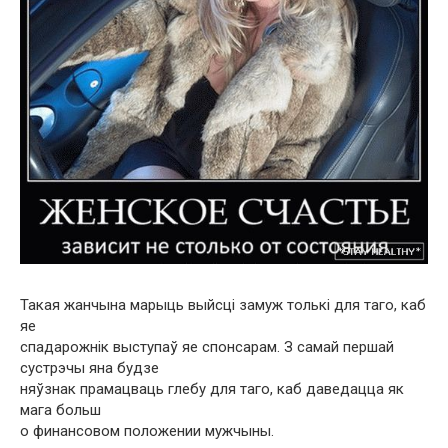
Такая жанчына марыць выйсці замуж толькі для таго, каб
яе
спадарожнік выступаў яе спонсарам. З самай першай
сустрэчы яна будзе
няўзнак прамацваць глебу для таго, каб даведацца як
мага больш
о финансовом положении мужчыны.