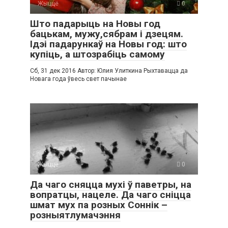
Жыццё
0
Што падарыць на Новы год
бацькам, мужу,сябрам і дзецям.
Ідэі падарункаў на Новы год: што
купіць, а штозрабіць самому
Сб, 31 дек 2016 Автор: Юлия Улиткина Рыхтавацца да
Новага года ўвесь свет пачынае
Жыццё
0
Да чаго сняцца мухі ў паветры, на
вопратцы, нацеле. Да чаго сніцца
шмат мух па розных Соннік –
розныятлумачэння