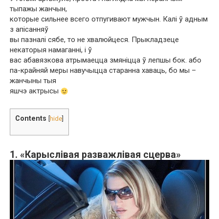
тыпажы жанчын,
которые сильнее всего отпугивают мужчын. Калі ў адным
з апісанняў
вы пазналі сябе, то не хвалюйцеся. Прыкладзеце
некаторыя намаганні, і ў
вас абавязкова атрымаецца змяніцца ў лепшы бок. або
па-крайняй меры навучыцца старанна хаваць, бо мы –
жанчыны тыя
яшчэ актрысы
Contents
[
hide
]
1. «Карыслівая разважлівая сцерва»