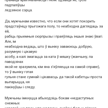
падпаліўшы
ледзяное сэрца.
Да, мужчынам известно, что если они хотят покорить
прадстаўніцу прыгожага полу, то неабходна даглядаць за
ёй,
рабіць прыемныя сюрпрызы і праяўляць іншыя знакі ўвагі.
Але, ім
неабходна ведаць, што ў выніку заваююць добрую,
разумную і цікавую
асобу, а калі змагацца за ката ў мяшку (жанчыну, па
паводзінах
якой не зразумела, кім яна з’яўляецца на самой справе),
то ў выніку гэтая
гульня стане сумнай і цікавасць да такой кабетцы проста
выпарыцца, ня
пакінуўшы і следу.
Мужчыны імкнуцца абыходзіць бокам «недаступных
снежных