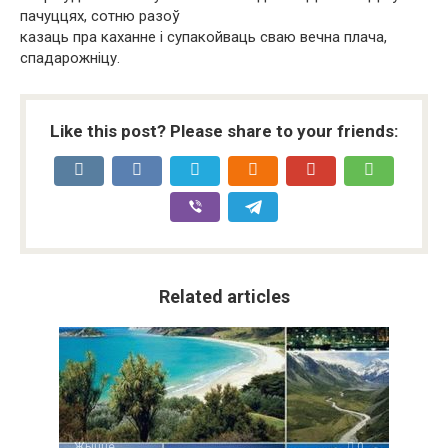
пачуццях, сотню разоў
казаць пра каханне і супакойваць сваю вечна плача,
спадарожніцу.
Like this post? Please share to your friends:
Related articles
Жыццё
0