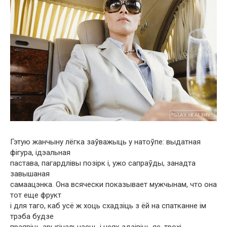
Гэтую жанчыну лёгка заўважыць у натоўпе: выдатная
фігура, ідэальная
пастава, пагардлівы позірк і, ужо сапраўды, занадта
завышаная
самаацэнка. Она всячески показывает мужчынам, что она
тот еще фрукт
і для таго, каб усё ж хоць схадзіць з ёй на спатканне ім
трэба будзе
праявіць арыгінальнасць і неяк здзівіць яе, трохі