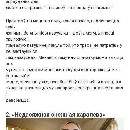
апраўданне для
любога яе правіны, і яна зноў апынецца ў выйгрышы.
Прадстаўнікі моцнага полу, ясная справа, пабойваюцца
такіх
жанчын, бо яны нібы павучыха – доўга могуць плесці
прыгожую і
трывалую павуцінне, пакуль той, хто трэба, не патрапіць у
яе, застаўшыся
там назаўсёды. Менавіта таму вам спачатку можа здацца,
што
мужчына слишком молчалив, скупой и осторожный. Калі
ён так сябе
вядзе, значыць у яго, напэўна, быў негатыўны вопыт, які
цяпер не дазволіць яму так проста раскрыцца перад вамі
і
даверыцца.
2. «Недасяжная снежная каралева»