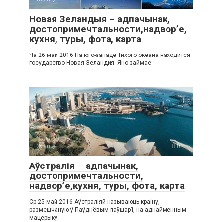
Новая Зеландыя – адпачынак,
достопримечтальности,надвор’е,
кухня, туры, фота, карта
Ча 26 май 2016 На юго-западе Тихого океана находится
государство Новая Зеландия. Яно займае
Жыццё
0
Аўстралія – ​​адпачынак,
достопримечтальности,
надвор’е,кухня, туры, фота, карта
Ср 25 май 2016 Аўстраліяй называюць краіну,
размешчаную ў Паўднёвым паўшар’і, на аднайменным
мацерыку.