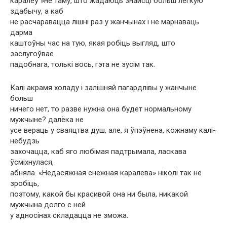
каралеў »не таму, што жадаюць знайсці больш лёгкую
здабычу, а каб
не расчаравацца лішні раз у жанчынах і не марнаваць
дарма
каштоўны час на тую, якая робіць выгляд, што
заслугоўвае
падобнага, толькі вось, гэта не зусім так.
Калі акрамя холаду і залішняй пагардлівы у жанчыне
больш
ничего нет, то разве нужна она будет нормальному
мужчыне? далёка не
усе вераць у сваяцтва душ, але, я ўпэўнена, кожнаму калі-
небудзь
захочацца, каб яго любімая падтрымала, ласкава
ўсміхнулася,
абняла. «Недасяжная снежная каралева» ніколі так не
зробіць,
поэтому, какой бы красивой она ни была, никакой
мужчына долго с ней
у адносінах складацца не зможа.