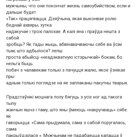
мужчыны, что они покончат жизнь самоубийством, если и
дальше будет
«Так» працягвацца. Дзяўчына, якая выконвае ролю
беднай ахвяры, хутка
надакучае і трохі палохае. А калі яна і праўда нешта з
сабой
зробіць? Як тады жыць, абвінавачваючы сябе ва ўсім
тым, што адбылося? лепш
проста абыйсці «неадэкватную істэрычкай» бокам, бо
нельга быць
побач з чалавекам толькі з пачуцця жалю, якое ўзнікае
пры
адным толькі поглядзе на яе заплаканы пакутны тварык.
Прадстаўнікі моцнага полу бягуць з усіх ног ад такога
тыпу
жанчын яшчэ і таму, што яны ўмеюць «накручваць» сябе.
як
гаворыцца: «Сама прыдумала, сама з сабой поругалась,
сама
пакрыўдзілася ». Мужчынам не падабаецца капацца ў