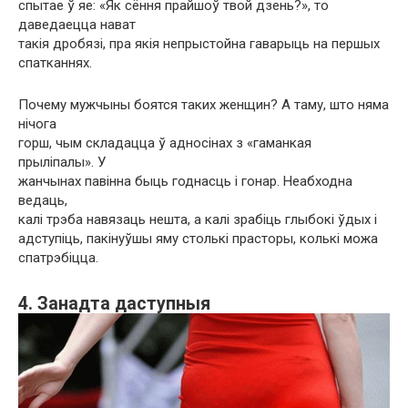
спытае ў яе: «Як сёння прайшоў твой дзень?», то
даведаецца нават
такія дробязі, пра якія непрыстойна гаварыць на першых
спатканнях.
Почему мужчыны боятся таких женщин? А таму, што няма
нічога
горш, чым складацца ў адносінах з «гаманкая
прыліпалы». У
жанчынах павінна быць годнасць і гонар. Неабходна
ведаць,
калі трэба навязаць нешта, а калі зрабіць глыбокі ўдых і
адступіць, пакінуўшы яму столькі прасторы, колькі можа
спатрэбіцца.
4. Занадта даступныя