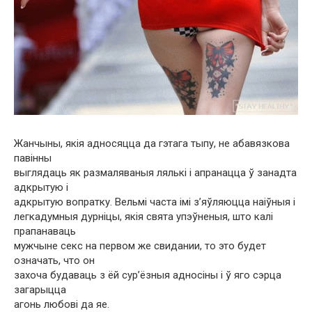
Жанчыны, якія адносяцца да гэтага тыпу, не абавязкова
павінны
выглядаць як размаляваныя лялькі і апранацца ў занадта
адкрытую і
адкрытую вопратку. Вельмі часта імі з’яўляюцца наіўныя і
легкадумныя дурніцы, якія свята упэўненыя, што калі
прапанаваць
мужчыне секс на первом же свидании, то это будет
означать, что он
захоча будаваць з ёй сур’ёзныя адносіны і ў яго сэрца
загарыцца
агонь любові да яе.