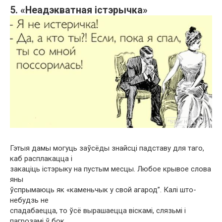
5. «Неадэкватная істэрычка»
Гэтыя дамы могуць заўсёды знайсці падставу для таго,
каб расплакацца і
закаціць істэрыку на пустым месцы. Любое крывое слова
яны
ўспрымаюць як «каменьчык у свой агарод”. Калі што-
небудзь не
спадабаецца, то ўсё вырашаецца віскамі, слязьмі і
пагрозамі ў бок