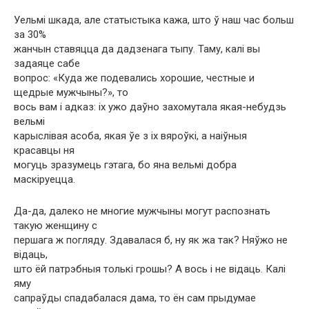
Уельмі шкада, але статыстыка кажа, што ў наш час больш
за 30%
жанчын ставяцца да дадзенага тыпу. Таму, калі вы
задаяце сабе
вопрос: «Куда же подевались хорошие, честные и
щедрые мужчыны?», то
вось вам і адказ: іх ужо даўно захомутала якая-небудзь
вельмі
карыслівая асоба, якая ўе з іх вяроўкі, а наіўныя
красавцы ня
могуць зразумець гэтага, бо яна вельмі добра
маскіруецца.
Да-да, далеко не многие мужчыны могут распознать
такую женщину с
першага ж погляду. Здавалася б, ну як жа так? Няўжо не
відаць,
што ёй патрэбныя толькі грошы? А вось і не відаць. Калі
яму
сапраўды спадабалася дама, то ён сам прыдумае