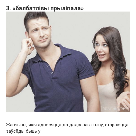
3. «балбатлівы прыліпала»
Жанчыны, якія адносяцца да дадзенага тыпу, стараюцца
заўсёды быць у