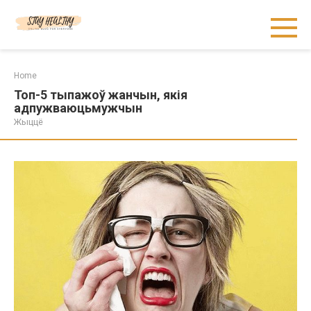
Skip
to
content
Home
Топ-5 тыпажоў жанчын, якія
адпужваюцьмужчын
Жыццё