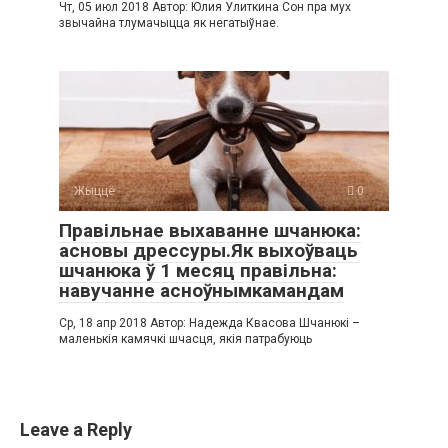
Чт, 05 июл 2018 Автор: Юлия Улиткина Сон пра мух
звычайна тлумачыцца як негатыўнае.
Жыццё
0
Правільнае выхаванне шчанюка:
асновы дрессуры.Як выхоўваць
шчанюка ў 1 месяц правільна:
навучанне асноўнымкамандам
Ср, 18 апр 2018 Автор: Надежда Квасова Шчанюкі –
маленькія камячкі шчасця, якія патрабуюць
Leave a Reply