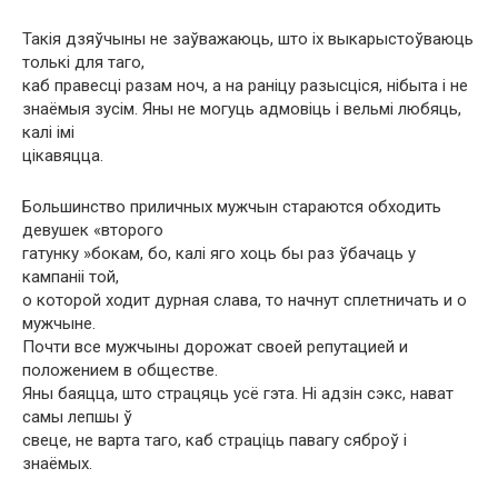
Такія дзяўчыны не заўважаюць, што іх выкарыстоўваюць
толькі для таго,
каб правесці разам ноч, а на раніцу разысціся, нібыта і не
знаёмыя зусім. Яны не могуць адмовіць і вельмі любяць,
калі імі
цікавяцца.
Большинство приличных мужчын стараются обходить
девушек «второго
гатунку »бокам, бо, калі яго хоць бы раз ўбачаць у
кампаніі той,
о которой ходит дурная слава, то начнут сплетничать и о
мужчыне.
Почти все мужчыны дорожат своей репутацией и
положением в обществе.
Яны баяцца, што страцяць усё гэта. Ні адзін сэкс, нават
самы лепшы ў
свеце, не варта таго, каб страціць павагу сяброў і
знаёмых.