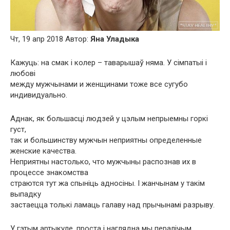
Чт, 19 апр 2018 Автор:
Яна Уладыка
Кажуць: на смак і колер – таварышаў няма. У сімпатыі і
любові
между мужчынами и женщинами тоже все сугубо
индивидуально.
Аднак, як большасці людзей у цэлым непрыемны горкі
густ,
так и большинству мужчын неприятны определенные
женские качества.
Неприятны настолько, что мужчыны распознав их в
процессе знакомства
страются тут жа спыніць адносіны. І жанчынам у такім
выпадку
застаецца толькі ламаць галаву над прычынамі разрыву.
У гэтым артыкуле, проста і наглядна мы пералічым