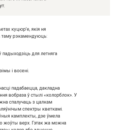
ут.
етах куцюр’е, якія ня
а таму рэкамендуюць:
 падыходзіць для летняга
імы і восені.
насці падабаецца, дакладна
ня вобраза ў стылі «колорблок». У
жна спалучаць з цалкам
ляўнічым спектры кветкамі.
ўныя камплекты, дзе ўмела
бо жоўты верх. Гэтак жа можна
алавы колер або адценне