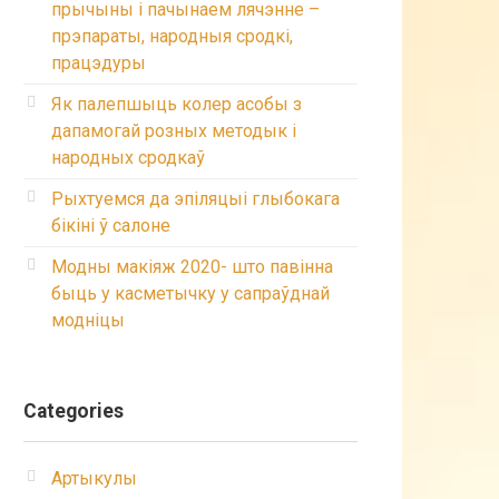
прычыны і пачынаем лячэнне –
прэпараты, народныя сродкі,
працэдуры
Як палепшыць колер асобы з
дапамогай розных методык і
народных сродкаў
Рыхтуемся да эпіляцыі глыбокага
бікіні ў салоне
Модны макіяж 2020- што павінна
быць у касметычку у сапраўднай
модніцы
Categories
Артыкулы