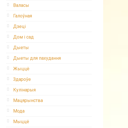
Валасы
Галоўная
Дзеці
Дом і сад
Дыеты
Дыеты для пахудання
Жыццё
Здароўе
Кулінарыя
Мацярынства
Мода
Мыццё