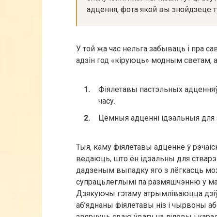
адцення, фота якой вы знойдзеце т
У той жа час нельга забываць і пра сав
адзін год «кіруюць» модным светам, 
Фіялетавы пастэльных адценняў
часу.
Цёмныя адценні ідэальныя для з
Тыя, каму фіялетавы адценне ў рэчаіс
ведаюць, што ён ідэальны для стварэн
дадзеным выпадку яго з лёгкасць мо
супрацьлеглымі па размяшчэнню у ма
Дзякуючы гэтаму атрымліваюцца дзі
аб’яднаны фіялетавы ніз і чырвоны а
звярнуць сваю ўвагу на ліловы і кар