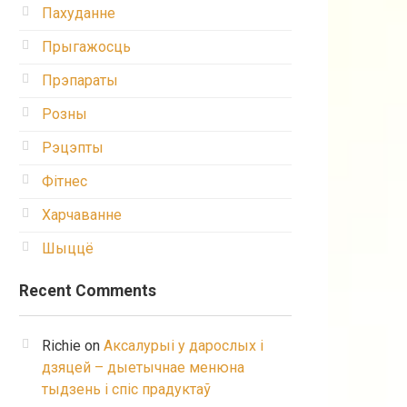
Пахуданне
Прыгажосць
Прэпараты
Розны
Рэцэпты
Фітнес
Харчаванне
Шыццё
Recent Comments
Richie
on
Аксалурыі у дарослых і
дзяцей – дыетычнае менюна
тыдзень і спіс прадуктаў