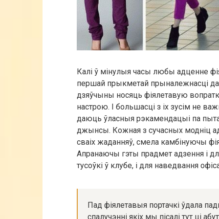
Калі ў мінулыя часы любы адценне фія
першай прыкметай прыналежнасці да 
дзяўчыны носяць фіялетавую вопратку
настрою. І большасці з іх зусім не в
даюць ўласныя рэкамендацыі па пытан
джынсы. Кожная з сучасных модніц а
сваіх жаданняў, смела камбінуючы фі
Апранаючы гэты прадмет адзення і для
тусоўкі ў клубе, і для наведвання офіса
Пад фіялетавыя портачкі ўдала пад
спалучэнні якіх мы пісалі тут ці аб