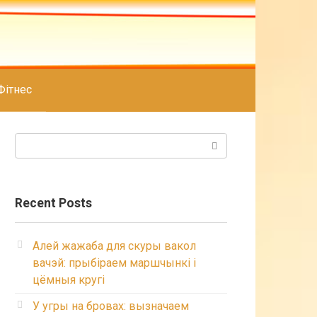
Фітнес
Search:
Recent Posts
Алей жажаба для скуры вакол
вачэй: прыбіраем маршчынкі і
цёмныя кругі
У угры на бровах: вызначаем