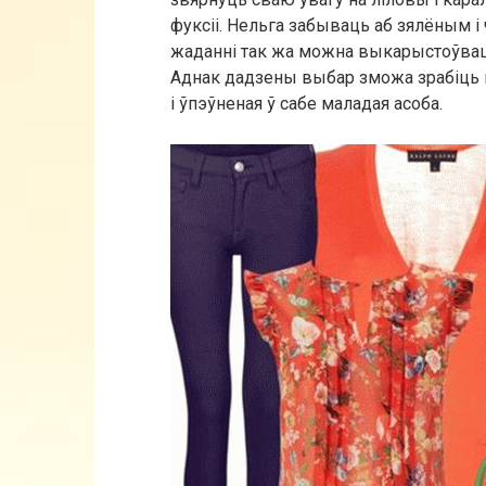
фуксіі. Нельга забываць аб зялёным і
жаданні так жа можна выкарыстоўваць
Аднак дадзены выбар зможа зрабіць н
і ўпэўненая ў сабе маладая асоба.