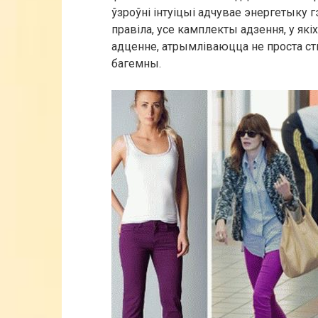
ўзроўні інтуіцыі адчувае энергетыку гэ
правіла, усе камплекты адзення, у які
адценне, атрымліваюцца не проста ст
багемны.