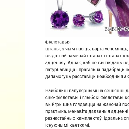
фіялетавыя
штаны, з чым насіць, варта ўспомніц
выдатнай заменай штанах і штанах кл
адценняў. Аднак, каб не выглядаць не
патурбавацца і правільна падабраць н
дапамогуць расставіць неабходныя а
Найбольш папулярнымі на сённяшні д
сіне-фіялетавы і глыбокі фіялетавы к
выйгрышна глядзяцца на жаночай поста
практыка, менавіта дадзеныя адценн
разнастайных камплектаў, ідэальна с
існуючымі кветкамі.