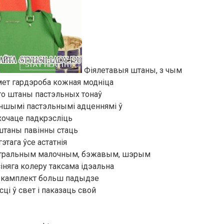
Фіялетавыя штаны, з чым
мет гардэроба кожная модніца
што штаны пастэльных тонаў
іншымі пастэльнымі адценнямі ў
хочаце падкрэсліць
 штаны павінны стаць
этага ўсе астатнія
ейтральным малочным, бэжавым, шэрым
няга колеру таксама ідэальна
ы камплект больш падыдзе
ці ў свет і паказаць свой