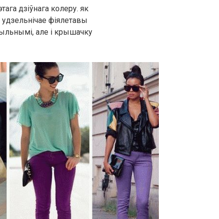
тага дзіўнага колеру. як
х удзельнічае фіялетавы
ыльнымі, але і крышачку