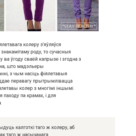
летавага колеру з’яўляўся
знакамітаму роду, то сучасныя
 ва ўгоду сваёй капрызе і згодна з
ажна, што мадэльеры
ні, з чым насіць фіялетавыя
ддае перавагу прытрымлівацца
ялетавы колер з многімі іншымі.
 паходу па крамах, і для
.
ыдуць калготкі таго ж колеру, аб
утак таго ж насычанага