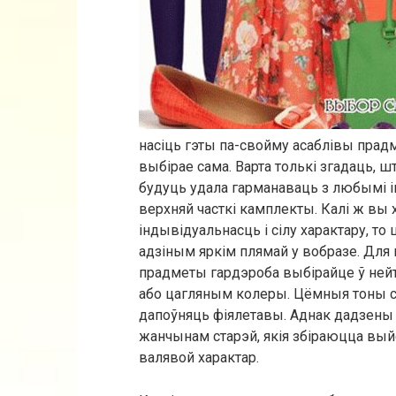
насіць гэты па-свойму асаблівы прад
выбірае сама. Варта толькі згадаць, 
будуць удала гарманаваць з любымі 
верхняй часткі камплекты. Калі ж вы 
індывідуальнасць і сілу характару, то
адзіным яркім плямай у вобразе. Для г
прадметы гардэроба выбірайце ў н
або цагляным колеры. Цёмныя тоны сі
дапоўняць фіялетавы. Аднак дадзен
жанчынам старэй, якія збіраюцца выйс
валявой характар.