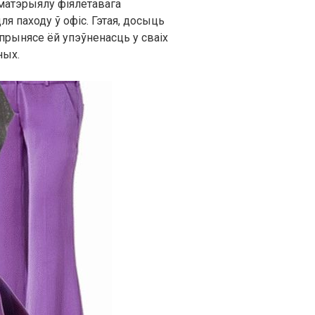
матэрыялу фіялетавага
я паходу ў офіс. Гэтая, досыць
прынясе ёй упэўненасць у сваіх
ных.