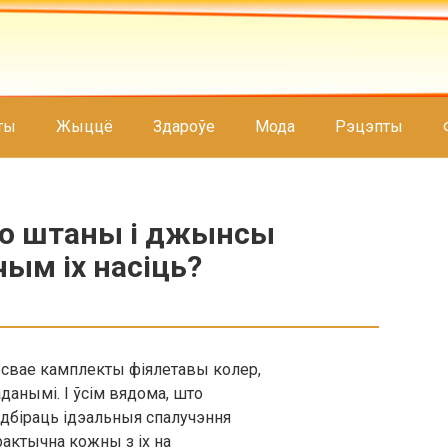
ты
Жыццё
Здароўе
Мода
Рэцэпты
бо штаны і джынсы
чым іх насіць?
свае камплекты фіялетавы колер,
данымі. І ўсім вядома, што
дбіраць ідэальныя спалучэння
рактычна кожны з іх на