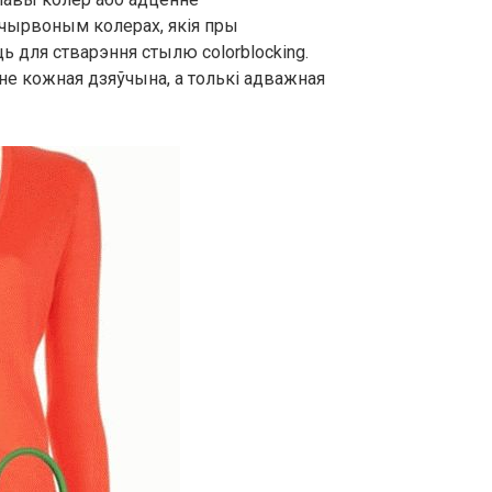
 чырвоным колерах, якія пры
 для стварэння стылю colorblocking.
е кожная дзяўчына, а толькі адважная