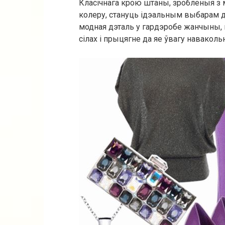
Класічнага крою штаны, зробленыя з 
колеру, стануць ідэальным выбарам дл
модная дэталь у гардэробе жанчыны, 
сілах і прыцягне да яе ўвагу наваколь