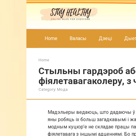
Skip
to
content
Home
Валасы
Дзеці
Дые
Home
Стыльны гардэроб а
фіялетавагаколеру, з 
Category:
Мода
Мадэльеры ведаюць, што дадаючы ў 
яны робяць іх больш загадкавымі і жа
модным куцюр’е не складае працы па
фіялетавага з іншымі адценнямі. Бо п