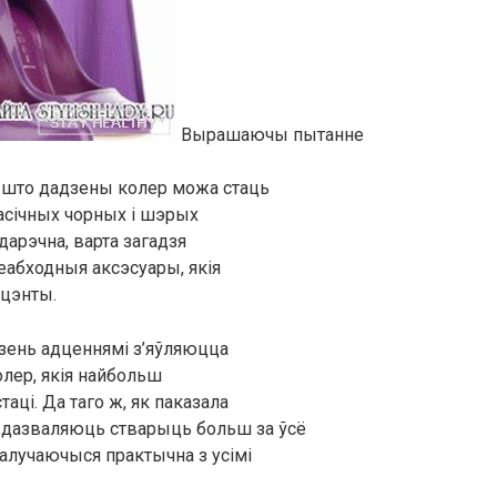
Вырашаючы пытанне
ь, што дадзены колер можа стаць
асічных чорных і шэрых
дарэчна, варта загадзя
еабходныя аксэсуары, якія
кцэнты.
зень адценнямі з’яўляюцца
олер, якія найбольш
ці. Да таго ж, як паказала
і дазваляюць стварыць больш за ўсё
палучаючыся практычна з усімі