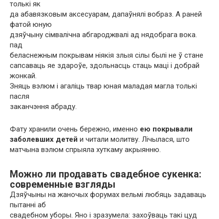
толькі як
да абавязковым аксесуарам, дапаўнялі вобраз. А раней
фатой юную
дзяўчыну сімвалічна абгароджвалі ад нядобрага вока.
пад
беласнежным покрывам ніякія злыя сілы былі не ў стане
сапсаваць яе здароўе, здольнасць стаць маці і добрай
жонкай.
Зняць вэлюм і агаліць твар юная маладая магла толькі
пасля
заканчэння абраду.
Фату хранили очень бережно, именно
ею покрывали
заболевших детей
и читали молитву. Лічылася, што
матчына вэлюм спрыяла хуткаму акрыянню.
Можно ли продавать свадебное сукенка:
современные взгляды
Дзяўчыны на жаночых форумах вельмі любяць задаваць
пытанні аб
свадебном уборы. Яно і зразумела: захоўваць такі цуд