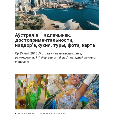
Жыццё
0
Аўстралія – ​​адпачынак,
достопримечтальности,
надвор’е,кухня, туры, фота, карта
Ср 25 май 2016 Аўстраліяй называюць краіну,
размешчаную ў Паўднёвым паўшар’і, на аднайменным
мацерыку.
Жыццё
0