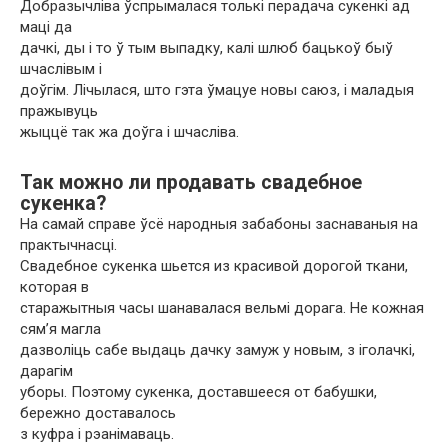
Добразычліва ўспрымалася толькі перадача сукенкі ад
маці да
дачкі, ды і то ў тым выпадку, калі шлюб бацькоў быў
шчаслівым і
доўгім. Лічылася, што гэта ўмацуе новы саюз, і маладыя
пражывуць
жыццё так жа доўга і шчасліва.
Так можно ли продавать свадебное
сукенка?
На самай справе ўсё народныя забабоны заснаваныя на
практычнасці.
Свадебное сукенка шьется из красивой дорогой ткани,
которая в
старажытныя часы шанавалася вельмі дорага. Не кожная
сям’я магла
дазволіць сабе выдаць дачку замуж у новым, з іголачкі,
дарагім
уборы. Поэтому сукенка, доставшееся от бабушки,
бережно доставалось
з куфра і рэанімаваць.