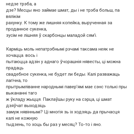
недзе трэба, а
дзе? Месцы яно займае шмат, ды і не трэба больш, па
вялікім
рахунку. К тому же лишняя копейка, вырученная за
проданное сукенка,
зусім не лішняя ў скарбонцы маладой сям’і.
Карміць моль непатрэбнымі рэчамі таксама неяк не
хочацца. вось і
пытаюцца адзін у аднаго ўчорашнія нявесты, ці можна
прадаць
свадебное сукенка, не будет ли беды. Калі разважаць
лагічна, то
прытрымліванне народнымі павер’ямі мае сэнс толькі пры
выкананні таго
ж ўкладу жыцця. Паклаўшы руку на сэрца, ці шмат
дзяўчат выходзіць
замуж нявіннымі? Ці многія зь іх ходзяць да прычасця
калі не кожную
тыдзень, то хоць бы раз у месяц? То-то і яно.