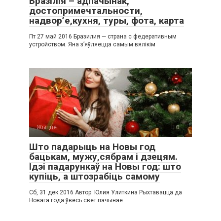
Бразілія – ​​адпачынак,
достопримечтальности,
надвор’е,кухня, туры, фота, карта
Пт 27 май 2016 Бразилия — страна с федеративным
устройством. Яна з’яўляецца самым вялікім
Жыццё
0
Што падарыць на Новы год
бацькам, мужу,сябрам і дзецям.
Ідэі падарункаў на Новы год: што
купіць, а штозрабіць самому
Сб, 31 дек 2016 Автор: Юлия Улиткина Рыхтавацца да
Новага года ўвесь свет пачынае