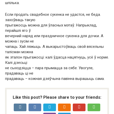
шпілька.
Если продать свадебное сукенка не удастся, не беда.
захоўваць такую
прыгажосць можна для ўласных мэтаў. Напрыклад,
перайшлі яго ў
вечерний наряд или праздничное сукенка для дочки. А
можна і зусім не
чапаць. Хай ляжыць. А выкарыстоўваць свой вясельны
талісман можна
як эталон прыгажосці: калі ўдасца нацягнуць, усё ў норме.
Калі дзесьці
не сыходзіцца – пара прымацца за сябе. Увогуле,
прадаваць ці не
прадаваць – кожная дзяўчына павінна вырашыць сама.
Like this post? Please share to your friends: