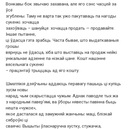
Вонкавы бок звычаю захавана, але яго сэнс часцей за
ўсё
згублены. Таму не варта так ужо пакутаваць па нагоды
сукенкі. хочацца
захоўваць – шануйце. хочацца продать — продавайте.
Іншае пытанне,
ці ўдасца гэта зрабіць. Часта бывае, што выдаткаваныя
грошы
вярнуць не ўдасца, хіба што выставіць на продаж нейкі
унікальнае адзенне па нізкай цане. Кошт нашэнне
вясельнага сукенкі
– працэнтаў трыццаць ад яго кошту.
Шматлікія дзяўчыны аддаюць перавагу пашыць ці купіць
зусім новы
нарад, чым скарыстацца чужым. Аднак паводле тых жа
з народнымі павер’ямі, ва ўборы нявесты павінна быць
нешта «чужое»,
якое дасталася ад замужняй жанчыны: маці, блізкай
сяброўкі ці
сваячкі. Вышыты ўласнаручна хустку, стужачка,