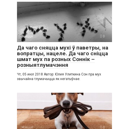
Жыццё
0
Да чаго сняцца мухі ў паветры, на
вопратцы, нацеле. Да чаго сніцца
шмат мух па розных Соннік –
розныятлумачэння
Чт, 05 июл 2018 Автор: Юлия Улиткина Сон пра мух
звычайна тлумачыцца як негатыўнае.
Жыццё
0