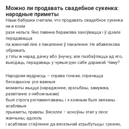
Можно ли продавать свадебное сукенка:
народные приметы
Наши бабушки считали, что продавать свадебное сукенка
ни в коем
разе нельга. Яно павінна беражліва захоўвацца і ў ідэале
перадавацца
па жаночай лініі з пакалення ў пакаленне. Не абавязкова
обряжать
у гэты ж нарад дачку або ўнучку, але пазбаўляцца ад яго,
выкідаць, перадаваць у чужыя рукі сабе даражэй. Чаму?
Народная мудрасць – справа тонкая, спрачацца
бескарысна. усе важныя
моманты жыцця (нараджэнне, хрэсьбіны, замужжа,
развітанне з нябожчыкам)
былі строга рэгламентаваны, і з кожным былі звязаны
асаблівыя
прыкметы, правілы. Вяселле – асноўны этап у лёсе
жанчыны, адсюль
і асаблівае стаўленне да вясельнай атрыбутыцы: сукенкі,