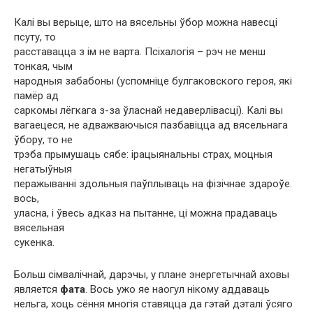
Калі вы верыце, што на вясельны ўбор можна навесці
псуту, то
расставацца з ім не варта. Псіхалогія – рэч не менш
тонкая, чым
народныя забабоны (успомніце булгаковского героя, які
памёр ад
саркомы лёгкага з-за ўласнай недаверлівасці). Калі вы
вагаецеся, не адважваючыся пазбавіцца ад вясельнага
ўбору, то не
трэба прымушаць сябе: ірацыянальны страх, моцныя
негатыўныя
перажыванні здольныя паўплываць на фізічнае здароўе.
вось,
уласна, і ўвесь адказ на пытанне, ці можна прадаваць
вясельная
сукенка.
Больш сімвалічнай, дарэчы, у плане энергетычнай аховы
является
фата
. Вось ужо яе наогул нікому аддаваць
нельга, хоць сёння многія ставяцца да гэтай дэталі ўсяго