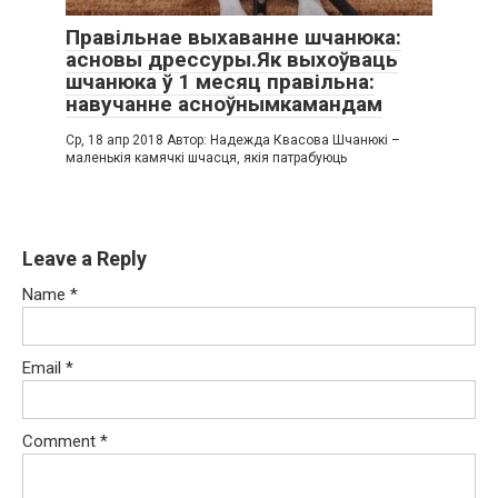
Правільнае выхаванне шчанюка:
асновы дрессуры.Як выхоўваць
шчанюка ў 1 месяц правільна:
навучанне асноўнымкамандам
Ср, 18 апр 2018 Автор: Надежда Квасова Шчанюкі –
маленькія камячкі шчасця, якія патрабуюць
Leave a Reply
Name
*
Email
*
Comment
*