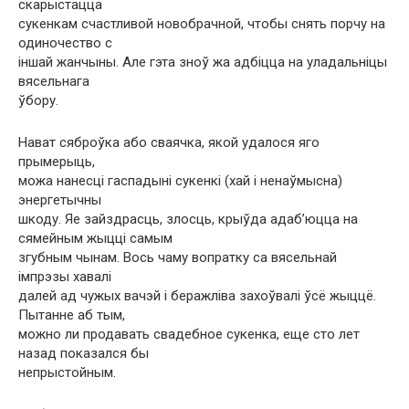
скарыстацца
сукенкам счастливой новобрачной, чтобы снять порчу на
одиночество с
іншай жанчыны. Але гэта зноў жа адбіцца на уладальніцы
вясельнага
ўбору.
Нават сяброўка або сваячка, якой удалося яго
прымерыць,
можа нанесці гаспадыні сукенкі (хай і ненаўмысна)
энергетычны
шкоду. Яе зайздрасць, злосць, крыўда адаб’юцца на
сямейным жыцці самым
згубным чынам. Вось чаму вопратку са вясельнай
імпрэзы хавалі
далей ад чужых вачэй і беражліва захоўвалі ўсё жыццё.
Пытанне аб тым,
можно ли продавать свадебное сукенка, еще сто лет
назад показался бы
непрыстойным.