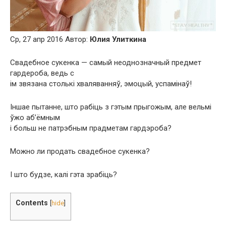
Ср, 27 апр 2016 Автор:
Юлия Улиткина
Свадебное сукенка — самый неоднозначный предмет
гардероба, ведь с
ім звязана столькі хваляванняў, эмоцый, успамінаў!
Іншае пытанне, што рабіць з гэтым прыгожым, але вельмі
ўжо аб’ёмным
і больш не патрэбным прадметам гардэроба?
Можно ли продать свадебное сукенка?
І што будзе, калі гэта зрабіць?
Contents
[
hide
]