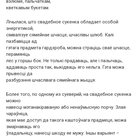
вэлюме, пальчаткам,
кветкавым букетам.
Лічылася, што свадебное сукенка обладает особой
энергетикой,
сімвалізуе сямейнае шчасце, шчаслівы шлюб. Калі
пазбавіцца ад
гэтага прадмета гардэроба, можна страціць сваё шчасце,
перамяніць
лёс у горшы бок. Не толькі прадаваць, але і пазычаць,
аддаваць проста так, выкідваць яго нельга. Гэта можа
прывесці да
разбурэння шчаслівага сямейнага жыцця.
Более того, по одному из суеверий, на свадебное сукенка
можно
навесці мэтанакіраваную або ненаўмысную порчу. Злая
чараўніца,
якая мае доступ да такога каштоўнага прадмеце, можа
змарнаваць яго
ўладальніцу, нанесці шкоду яе мужу. Іншы варыянт –