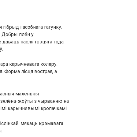
ібрыд і асобнага гатунку.
. Добры плён у
даваць пасля трэцяга года.
ў.
кара карычневага колеру.
я. Форма лісця вострая, а
часныя маленькія
м зялёна-жоўты з чырванню на
імі карычневымі кропачкамі.
іслінкай. мякаць крэмавага
.