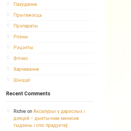
Пахуданне
Прыгажосць
Прэпараты
Розны
Рэцэпты
Фітнес
Харчаванне
Шыццё
Recent Comments
Richie
on
Аксалурыі у дарослых і
дзяцей – дыетычнае менюна
тыдзень і спіс прадуктаў