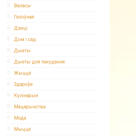
Валасы
Галоўная
Дзеці
Дом і сад
Дыеты
Дыеты для пахудання
Жыццё
Здароўе
Кулінарыя
Мацярынства
Мода
Мыццё