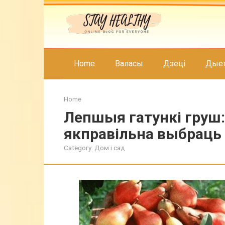
Skip
to
content
Home
Валасы
Дзеці
Дые
Home
Лепшыя гатункі груш: 
якправільна выбраць
Category:
Дом і сад