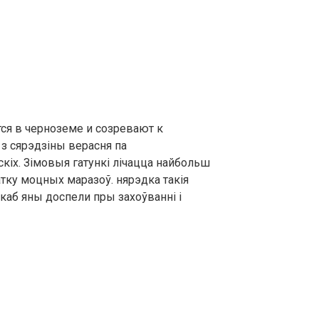
ся в черноземе и созревают к
н з сярэдзіны верасня па
скіх. Зімовыя гатункі лічацца найбольш
тку моцных маразоў. нярэдка такія
 каб яны доспели пры захоўванні і