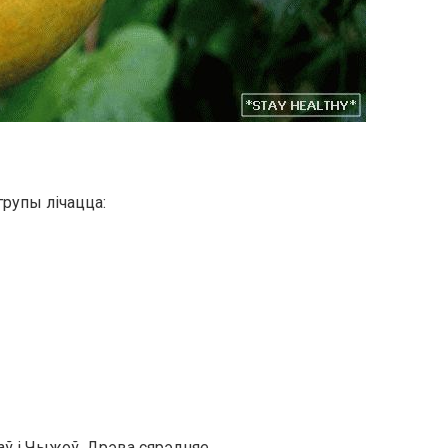
рупы лічацца:
аў і Чыжоў. Дрэва сярэдняе,