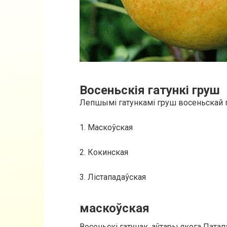
Восеньскія гатункі груш
Лепшымі гатункамі груш восеньскай г
1. Маскоўская
2. Кокинская
3. Лістападаўская
маскоўская
Восеньскі гатунак, аўтары якога Патап