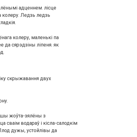
ялёнымі адценнем. лісце
 колеру. Ледзь ледзь
ладкія.
ёнага колеру, маленькі па
ее да сярэдзіны ліпеня. як
д.
ніку скрыжавання двух
ону.
рушы жоўта-зялёны з
а сваім водараў і кісла-салодкім
 Плод дужы, устойлівы да