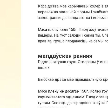
Кара дрэва мае карычневы колер з з
пераважна авальнай формы і зялёнага
завостраныя да канца лістка і вельмі г
Маса плёну каля 150г. Плод жоўта-зял
памеры. На густ салодкі і сакавіты. Сп
правіла, груша плоданасіць на сёмы го
малдаўская ранняя
Гадовы гатунак груш. Створаны ў вы
іншых.
Высокае дрэва мае пірамідальную кр
Маса плёну не дасягае 150г. Колер г
карычняватага адценнем. Плод славіцц
густам. Спеюць да сярэдзіны жніўня.