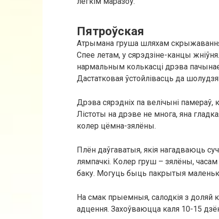
лёгкім маразоў.
Пятроўская
Атрымана груша шляхам скрыжавання г
Спее летам, у сярэдзіне-канцы жніўня
нармальным колькасці дрэва пачынае 
Дастатковая ўстойлівасць да шолудзя
Дрэва сярэдніх па велічыні памераў, 
Лістоты на дрэве не многа, яна гладка
колер цёмна-зялёны.
Плён даўгаватыя, якія нагадваюць су
лямпачкі. Колер груш – зялёны, часа
баку. Могуць быць пакрытыя маленьк
На смак прыемныя, салодкія з доляй к
адцення. Захоўваюцца каля 10-15 дзён