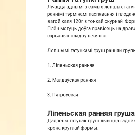
Лічацца аднымі з самых лепшых гатун
раннімі тэрмінамі паспявання і плод
вагой каля 120г з тонкай скуркай. Фо
Плён могуць доўга правісець на дрэв
сарваных пладоў невялікі.
Лепшымі гатункамі груш ранняй групы
1. Ліпеньская ранняя
2. Малдаўская ранняя
3. Пятроўская
Ліпеньская ранняя груша
Дадзены гатунак груш лічыцца гадовы
крона круглай формы.