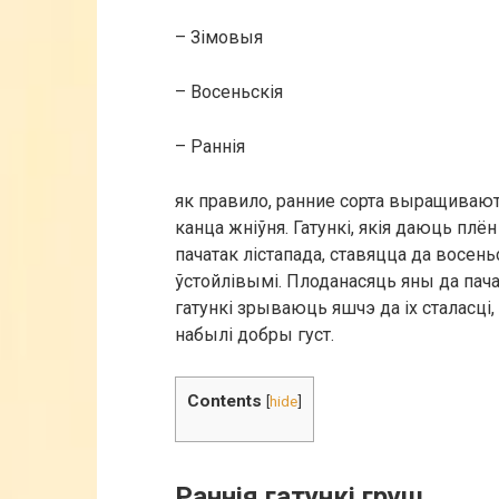
– Зімовыя
– Восеньскія
– Раннія
як правило, ранние сорта выращивают
канца жніўня. Гатункі, якія даюць плё
пачатак лістапада, ставяцца да восень
ўстойлівымі. Плоданасяць яны да пача
гатункі зрываюць яшчэ да іх сталасці,
набылі добры густ.
Contents
[
hide
]
Раннія гатункі груш