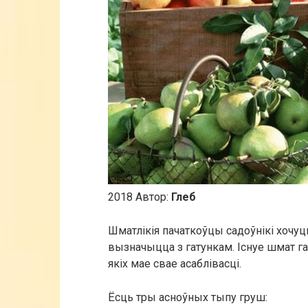
2018 Автор:
Глеб
Шматлікія пачаткоўцы садоўнікі хочуц
вызначыцца з гатункам. Існуе шмат г
якіх мае свае асаблівасці.
Ёсць тры асноўных тыпу груш: