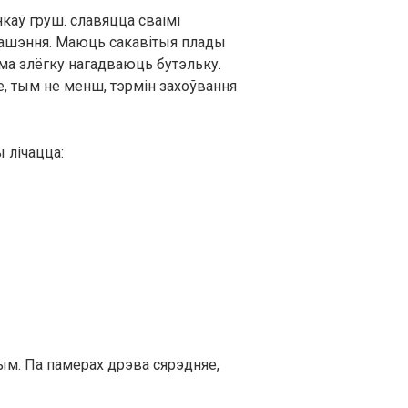
каў груш. славяцца сваімі
анашэння. Маюць сакавітыя плады
рма злёгку нагадваюць бутэльку.
е, тым не менш, тэрмін захоўвання
 лічацца:
м. Па памерах дрэва сярэдняе,