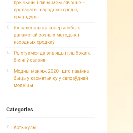
прычыны і пачынаем лячэнне –
прэпараты, народныя сродкі,
працэдуры
Як палепшыць колер асобы з
дапамогай розных методык і
народных сродкаў
Рыхтуемся да эпіляцыі глыбокага
бікіні ў салоне
Модны макіяж 2020- што павінна
быць у касметычку у сапраўднай
модніцы
Categories
Артыкулы