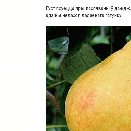
Густ псуецца пры паспяванні ў дажджл
адзіны недахоп дадзенага гатунку.