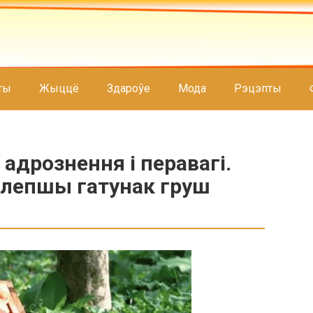
ты
Жыццё
Здароўе
Мода
Рэцэпты
адрознення і перавагі.
 лепшы гатунак груш