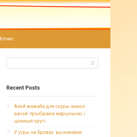
Фітнес
Search:
Recent Posts
Алей жажаба для скуры вакол
вачэй: прыбіраем маршчынкі і
цёмныя кругі
У угры на бровах: вызначаем