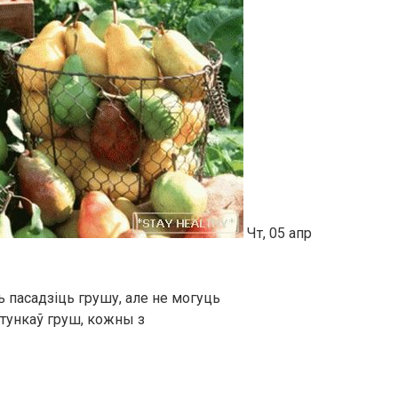
Чт, 05 апр
ь пасадзіць грушу, але не могуць
атункаў груш, кожны з